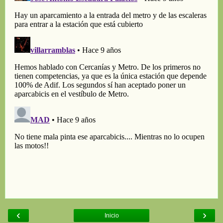
‹
›
Inicio