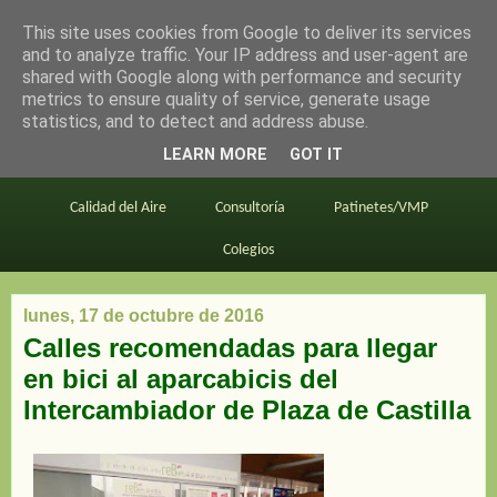
This site uses cookies from Google to deliver its services
en bici por madrid
and to analyze traffic. Your IP address and user-agent are
shared with Google along with performance and security
metrics to ensure quality of service, generate usage
statistics, and to detect and address abuse.
Este blog
BiciMAD
Primeros consejos
LEARN MORE
GOT IT
En bici al trabajo
Planos
Divulgación
Calidad del Aire
Consultoría
Patinetes/VMP
Colegios
lunes, 17 de octubre de 2016
Calles recomendadas para llegar
en bici al aparcabicis del
Intercambiador de Plaza de Castilla