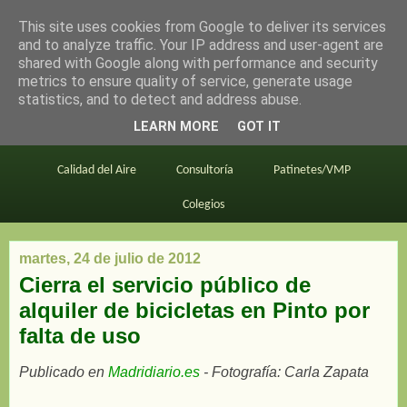
This site uses cookies from Google to deliver its services
en bici por madrid
and to analyze traffic. Your IP address and user-agent are
shared with Google along with performance and security
metrics to ensure quality of service, generate usage
statistics, and to detect and address abuse.
Este blog
BiciMAD
Primeros consejos
LEARN MORE
GOT IT
En bici al trabajo
Planos
Divulgación
Calidad del Aire
Consultoría
Patinetes/VMP
Colegios
martes, 24 de julio de 2012
Cierra el servicio público de
alquiler de bicicletas en Pinto por
falta de uso
Publicado en
Madridiario.es
- Fotografía: Carla Zapata