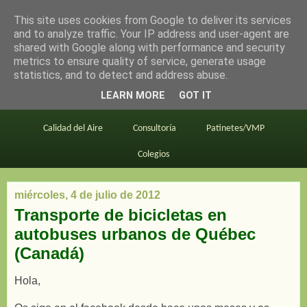
This site uses cookies from Google to deliver its services
en bici por madrid
and to analyze traffic. Your IP address and user-agent are
shared with Google along with performance and security
metrics to ensure quality of service, generate usage
statistics, and to detect and address abuse.
Este blog
BiciMAD
Primeros consejos
LEARN MORE
GOT IT
En bici al trabajo
Planos
Divulgación
Calidad del Aire
Consultoría
Patinetes/VMP
Colegios
miércoles, 4 de julio de 2012
Transporte de bicicletas en
autobuses urbanos de Québec
(Canadá)
Hola,