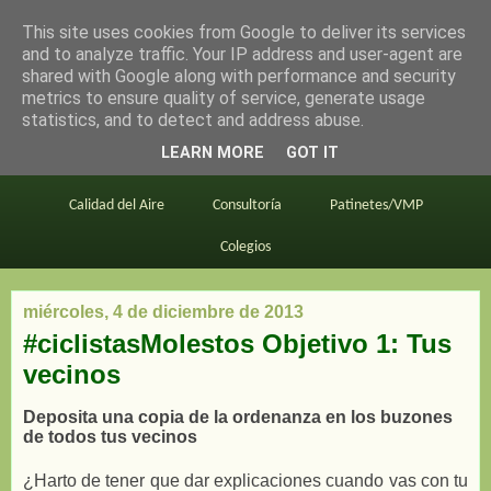
This site uses cookies from Google to deliver its services
en bici por madrid
and to analyze traffic. Your IP address and user-agent are
shared with Google along with performance and security
metrics to ensure quality of service, generate usage
statistics, and to detect and address abuse.
Este blog
BiciMAD
Primeros consejos
LEARN MORE
GOT IT
En bici al trabajo
Planos
Divulgación
Calidad del Aire
Consultoría
Patinetes/VMP
Colegios
miércoles, 4 de diciembre de 2013
#ciclistasMolestos Objetivo 1: Tus
vecinos
Deposita una copia de la ordenanza en los buzones
de todos tus vecinos
¿Harto de tener que dar explicaciones cuando vas con tu