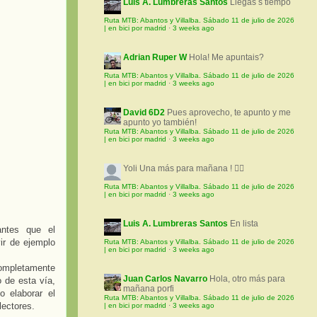
Luis A. Lumbreras Santos
Llegas s tiempo
Ruta MTB: Abantos y Villalba. Sábado 11 de julio de 2026
| en bici por madrid
·
3 weeks ago
Adrian Ruper W
Hola! Me apuntais?
Ruta MTB: Abantos y Villalba. Sábado 11 de julio de 2026
| en bici por madrid
·
3 weeks ago
David 6D2
Pues aprovecho, te apunto y me
apunto yo también!
Ruta MTB: Abantos y Villalba. Sábado 11 de julio de 2026
| en bici por madrid
·
3 weeks ago
Yoli
Una más para mañana ! 🚵‍♀️
Ruta MTB: Abantos y Villalba. Sábado 11 de julio de 2026
| en bici por madrid
·
3 weeks ago
Luis A. Lumbreras Santos
En lista
antes que el
ir de ejemplo
Ruta MTB: Abantos y Villalba. Sábado 11 de julio de 2026
| en bici por madrid
·
3 weeks ago
ompletamente
Juan Carlos Navarro
Hola, otro más para
o de esta vía,
mañana porfi
 elaborar el
Ruta MTB: Abantos y Villalba. Sábado 11 de julio de 2026
lectores.
| en bici por madrid
·
3 weeks ago