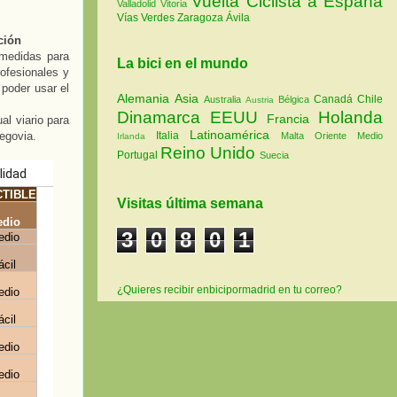
Vuelta Ciclista a España
Valladolid
Vitoria
Vías Verdes
Zaragoza
Ávila
ción
 medidas para
La bici en el mundo
ofesionales y
poder usar el
Alemania
Asia
Canadá
Chile
Australia
Bélgica
Austria
Dinamarca
EEUU
Holanda
Francia
al viario para
Latinoamérica
Segovia.
Italia
Malta
Oriente Medio
Irlanda
Reino Unido
Portugal
Suecia
Visitas última semana
3
0
8
0
1
¿Quieres recibir enbicipormadrid en tu correo?