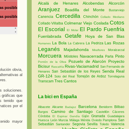
Alcalá de Henares
Alcobendas
Alcorcón
Aranjuez
Boadilla del Monte
Bustarviejo
Cercedilla
Canencia
Chinchón
Collado Mediano
Cotos
Colmenar Viejo
Coslada
Collado Villalba
El Escorial
El Pardo
Fuenfría
El Molar
Getafe
Fuenlabrada
Hoya de San Blas
La Bola
Las Rozas
La Pedriza
La Cabrera
Humanes
Leganés
Majadahonda
Moralzarzal
Miraflores
Morcuera
Navacerrada
Pinto
Móstoles
Parla
Pozuelo de Alarcón
Proyecto
Pontón de la Oliva
Bicisur
Rivas-Vaciamadrid
San Fernando de
Rascafría
lución obvia,
Senda Real
San Sebastián de los Reyes
Henares
lternativas al
GR-124
Torrejón de Ardoz
Soto del Real
Torrelaguna
ores.
Tres Cantos
Transcam
as soluciones.
 gráficas que
La bici en España
os tenido que
atices por el
Barcelona
Bilbao
Albacete
Alicante
Benidorm
Badajoz
Camino de Santiago
Burgos
Castellón
Cáceres
Granada
Córdoba
Gijón
Guadalajara
El Espinar
Gandía
San
Huesca
León
Murcia
Málaga
Mérida
Oviedo
Pamplona
tenido mayor
Sebastián
Segovia
Sevilla
Valencia
Santander
Toledo