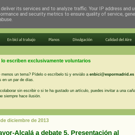
deliver its services and to analyze traffic. Your IP address and 
formance and security metrics to ensure quality of service, gen
abuse.
En bici al trabajo
Planos
Divulgación
Calidad del Aire
 lo escriben exclusivamente voluntarios
menos un tema? Pídelo o escríbelo tú y enviálo a
enbici@espormadrid.es
 en un par de días.
colaborar sin escribir o si te ha gustado un artículo, puedes invitar a una cañ
ue siempre hace ilusión.
 de diciembre de 2013
ayor-Alcalá a debate 5. Presentación al