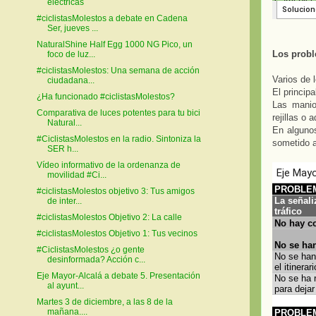
eléctricas
#ciclistasMolestos a debate en Cadena
Ser, jueves ...
NaturalShine Half Egg 1000 NG Pico, un
Los probl
foco de luz...
#ciclistasMolestos: Una semana de acción
Varios de 
ciudadana...
El principa
¿Ha funcionado #ciclistasMolestos?
Las manio
Comparativa de luces potentes para tu bici
rejillas o
Natural...
En algunos
#CiclistasMolestos en la radio. Sintoniza la
sometido a
SER h...
Vídeo informativo de la ordenanza de
movilidad #Ci...
#ciclistasMolestos objetivo 3: Tus amigos
de inter...
#ciclistasMolestos Objetivo 2: La calle
#ciclistasMolestos Objetivo 1: Tus vecinos
#CiclistasMolestos ¿o gente
desinformada? Acción c...
Eje Mayor-Alcalá a debate 5. Presentación
al ayunt...
Martes 3 de diciembre, a las 8 de la
mañana....