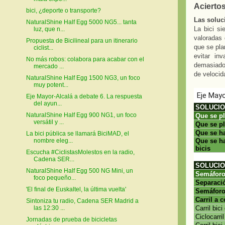
Aciertos
bici, ¿deporte o transporte?
Las soluc
NaturalShine Half Egg 5000 NG5... tanta
La bici si
luz, que n...
valoradas 
Propuesta de Bicilineal para un itinerario
que se pla
ciclist...
evitar in
No más robos: colabora para acabar con el
demasiado 
mercado ...
de velocid
NaturalShine Half Egg 1500 NG3, un foco
muy potent...
Eje Mayor-Alcalá a debate 6. La respuesta
del ayun...
NaturalShine Half Egg 900 NG1, un foco
versátil y ...
La bici pública se llamará BiciMAD, el
nombre eleg...
Escucha #CiclistasMolestos en la radio,
Cadena SER...
NaturalShine Half Egg 500 NG Mini, un
foco pequeño...
'El final de Euskaltel, la última vuelta'
Sintoniza tu radio, Cadena SER Madrid a
las 12:30 ...
Jornadas de prueba de bicicletas