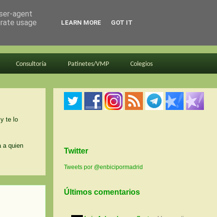
user-agent
erate usage
LEARN MORE
GOT IT
Consultoría
Patinetes/VMP
Colegios
y te lo
a a quien
Twitter
Tweets por @enbicipormadrid
Últimos comentarios