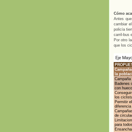
Cómo acab
Antes que
cambiar el
policía ti
carril-bus 
Por otro l
que los cic