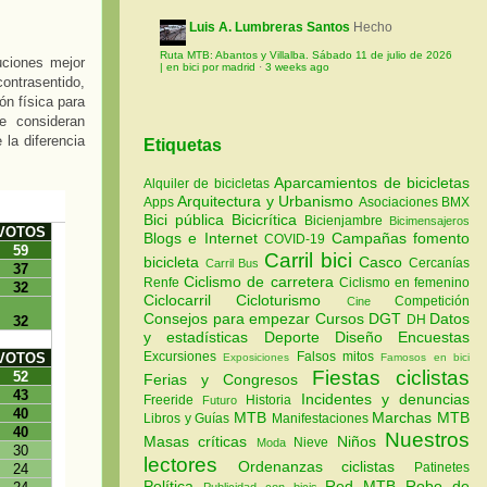
Luis A. Lumbreras Santos
Hecho
Ruta MTB: Abantos y Villalba. Sábado 11 de julio de 2026
uciones mejor
| en bici por madrid
·
3 weeks ago
contrasentido,
ón física para
e consideran
 la diferencia
Etiquetas
Aparcamientos de bicicletas
Alquiler de bicicletas
Arquitectura y Urbanismo
Apps
Asociaciones
BMX
Bici pública
Bicicrítica
Bicienjambre
Bicimensajeros
Blogs e Internet
Campañas fomento
COVID-19
Carril bici
bicicleta
Casco
Cercanías
Carril Bus
Ciclismo de carretera
Renfe
Ciclismo en femenino
Ciclocarril
Cicloturismo
Competición
Cine
Consejos para empezar
Cursos
DGT
Datos
DH
y estadísticas
Deporte
Diseño
Encuestas
Excursiones
Falsos mitos
Exposiciones
Famosos en bici
Fiestas ciclistas
Ferias y Congresos
Incidentes y denuncias
Freeride
Historia
Futuro
MTB
Marchas MTB
Libros y Guías
Manifestaciones
Nuestros
Masas críticas
Niños
Nieve
Moda
lectores
Ordenanzas ciclistas
Patinetes
Política
Red MTB
Robo de
Publicidad con bicis