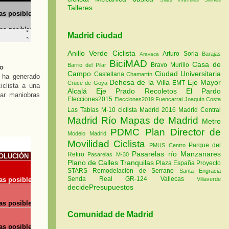
Talleres
Madrid ciudad
Anillo Verde Ciclista
Arturo Soria
Barajas
Aravaca
BiciMAD
Casa de
Bravo Murillo
Barrio del Pilar
jo
Campo
Ciudad Universitaria
Castellana
Chamartín
a ha generado
Dehesa de la Villa
Eje Mayor
EMT
Cruce de Goya
iclista a una
Alcalá
Eje Prado Recoletos
El Pardo
zar maniobras
Elecciones2015
Elecciones2019
Fuencarral
Joaquín Costa
Las Tablas
M-10 ciclista
Madrid 2016
Madrid Central
Madrid Río
Mapas de Madrid
Metro
PDMC Plan Director de
Modelo Madrid
Movilidad Ciclista
Parque del
PMUS Centro
Pasarelas río Manzanares
Retiro
Pasarelas M-30
Plano de Calles Tranquilas
Plaza España
Proyecto
STARS
Remodelación de Serrano
Santa Engracia
Senda Real GR-124
Vallecas
Villaverde
decidePresupuestos
Comunidad de Madrid