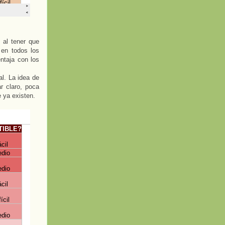
 al tener que
 en todos los
ntaja con los
al. La idea de
r claro, poca
e ya existen.