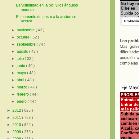
La visibilidad en la bici y los ángulos
muertos
El momento de pasar a la acción se
acerca...
►
noviembre
( 42 )
►
octubre
( 52 )
Los proble
►
septiembre
( 74 )
Más grave
►
agosto
( 42 )
dificultad
posición c
►
julio
( 32 )
complejas 
►
junio
( 40 )
►
mayo
( 48 )
►
abril
( 48 )
►
marzo
( 47 )
►
febrero
( 44 )
►
enero
( 44 )
►
2012
( 625 )
►
2011
( 763 )
►
2010
( 822 )
►
2009
( 273 )