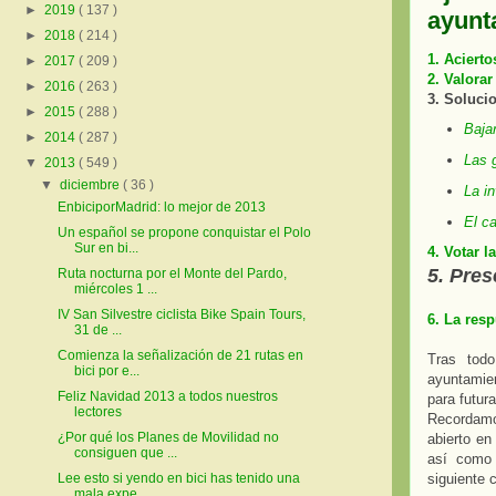
►
2019
( 137 )
ayunt
►
2018
( 214 )
1. Acierto
►
2017
( 209 )
2. Valorar
►
2016
( 263 )
3. Soluci
►
2015
( 288 )
Bajar
►
2014
( 287 )
Las g
▼
2013
( 549 )
▼
diciembre
( 36 )
La in
EnbiciporMadrid: lo mejor de 2013
El ca
Un español se propone conquistar el Polo
Sur en bi...
4. Votar 
5. Pre
Ruta nocturna por el Monte del Pardo,
miércoles 1 ...
IV San Silvestre ciclista Bike Spain Tours,
6. La res
31 de ...
Comienza la señalización de 21 rutas en
Tras tod
bici por e...
ayuntamien
Feliz Navidad 2013 a todos nuestros
para futur
lectores
Recordamo
¿Por qué los Planes de Movilidad no
abierto en
consiguen que ...
así como 
Lee esto si yendo en bici has tenido una
siguiente 
mala expe...