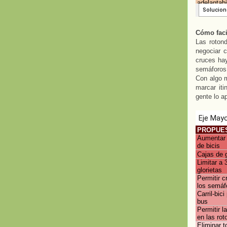
Cómo facil
Las rotond
negociar c
cruces hay
semáforos 
Con algo m
marcar it
gente lo a