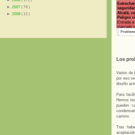
►
2008
( 171 )
►
2007
( 78 )
►
2006
( 12 )
Los pro
Varios de 
por eso se
diseño act
Para facil
Hemos reci
pueden co
condensarl
camino.
Tras habe
aceptación