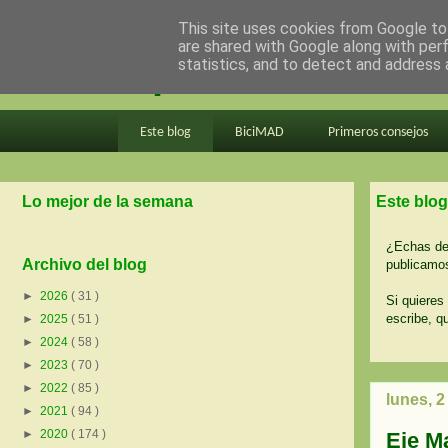
This site uses cookies from Google to 
are shared with Google along with per
en bici por madrid
statistics, and to detect and address 
Este blog
BiciMAD
Primeros consejos
Lo mejor de la semana
Este blog
¿Echas de 
Archivo del blog
publicamos
►
2026
( 31 )
Si quieres 
escribe, q
►
2025
( 51 )
►
2024
( 58 )
►
2023
( 70 )
►
2022
( 85 )
lunes, 2
►
2021
( 94 )
►
2020
( 174 )
Eje M