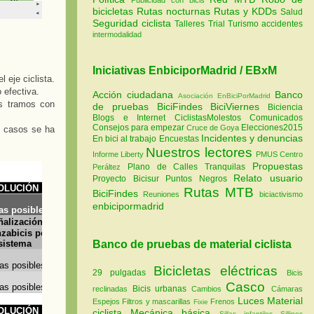
bicicletas
Rutas nocturnas
Rutas y KDDs
Salud
Seguridad ciclista
Talleres
Trial
Turismo
accidentes
intermodalidad
Iniciativas EnbiciporMadrid / EBxM
 eje ciclista.
 efectiva.
Acción ciudadana
Banco
Asociación EnBiciPorMadrid
os tramos con
de pruebas
BiciFindes
BiciViernes
Biciencia
Blogs e Internet
CiclistasMolestos
Comunicados
Consejos para empezar
Elecciones2015
Cruce de Goya
s casos se ha
Incidentes y denuncias
En bici al trabajo
Encuestas
Nuestros lectores
Informe Liberty
PMUS Centro
Propuestas
Plano de Calles Tranquilas
Peráltez
Relato usuario
Proyecto Bicisur
Puntos Negros
Rutas MTB
BiciFindes
Reuniones
biciactivismo
enbicipormadrid
Banco de pruebas de material ciclista
Bicicletas eléctricas
29 pulgadas
Bicis
Casco
Bicis urbanas
reclinadas
Cambios
Cámaras
Luces
Material
Espejos
Filtros y mascarillas
Frenos
Fixie
ciclista
Mecánica básica
Sillas infantiles
Sillines