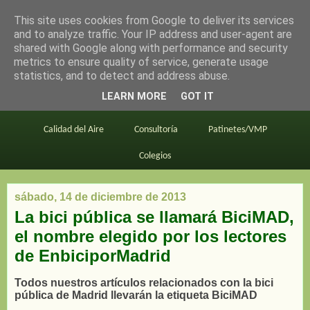
This site uses cookies from Google to deliver its services
en bici por madrid
and to analyze traffic. Your IP address and user-agent are
shared with Google along with performance and security
metrics to ensure quality of service, generate usage
statistics, and to detect and address abuse.
Este blog
BiciMAD
Primeros consejos
LEARN MORE
GOT IT
En bici al trabajo
Planos
Divulgación
Calidad del Aire
Consultoría
Patinetes/VMP
Colegios
sábado, 14 de diciembre de 2013
La bici pública se llamará BiciMAD,
el nombre elegido por los lectores
de EnbiciporMadrid
Todos nuestros artículos relacionados con la bici
pública de Madrid llevarán la etiqueta BiciMAD