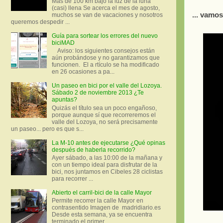
Más de 100 km bajo la luz de la luna
(casi) llena Se acerca el mes de agosto,
... vamo
muchos se van de vacaciones y nosotros
queremos despedir ...
Guía para sortear los errores del nuevo
biciMAD
Aviso: los siguientes consejos están
aún probándose y no garantizamos que
funcionen. El a rtículo se ha modificado
en 26 ocasiones a pa...
Un paseo en bici por el valle del Lozoya.
Sábado 2 de noviembre 2013 ¿Te
apuntas?
Quizás el título sea un poco engañoso,
porque aunque sí que recorreremos el
valle del Lozoya, no será precisamente
un paseo... pero es que s...
La M-10 antes de ejecutarse ¿Qué opinas
después de haberla recorrido?
Ayer sábado, a las 10:00 de la mañana y
con un tiempo ideal para disfrutar de la
bici, nos juntamos en Cibeles 28 ciclistas
para recorrer ...
Abierto el carril-bici de la calle Mayor
Permite recorrer la calle Mayor en
contrasentido Imagen de madridiario.es
Desde esta semana, ya se encuentra
terminado el primer...