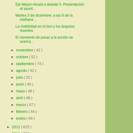
Eje Mayor-Alcalá a debate 5. Presentación
al ayunt...
Martes 3 de diciembre, a las 8 de la
mañana....
La visibilidad en la bici y los ángulos
muertos
El momento de pasar a la acción se
acerca...
►
noviembre
( 42 )
►
octubre
( 52 )
►
septiembre
( 74 )
►
agosto
( 42 )
►
julio
( 32 )
►
junio
( 40 )
►
mayo
( 48 )
►
abril
( 48 )
►
marzo
( 47 )
►
febrero
( 44 )
►
enero
( 44 )
►
2012
( 625 )