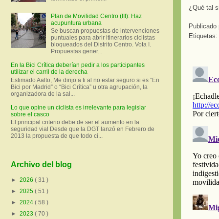
¿Qué tal s
Plan de Movilidad Centro (III): Haz
acupuntura urbana
Publicado
Se buscan propuestas de intervenciones
Etiquetas:
puntuales para abrir itinerarios ciclistas
bloqueados del Distrito Centro. Vota I.
Propuestas gener...
En la Bici Crítica deberían pedir a los participantes
utilizar el carril de la derecha
Estimado Aalto, Me dirijo a ti al no estar seguro si es “En
Bici por Madrid” o “Bici Crítica” u otra agrupación, la
organizadora de la sal...
Lo que opine un ciclista es irrelevante para legislar
sobre el casco
El principal criterio debe de ser el aumento en la
seguridad vial Desde que la DGT lanzó en Febrero de
2013 la propuesta de que todo ci...
Archivo del blog
►
2026
( 31 )
►
2025
( 51 )
►
2024
( 58 )
►
2023
( 70 )