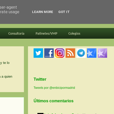
user-agent
erate usage
LEARN MORE
GOT IT
Consultoría
Patinetes/VMP
Colegios
y te lo
a a quien
Twitter
Tweets por @enbicipormadrid
Últimos comentarios