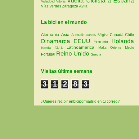
Vuelta Ciclista a España
Valladolid
Vitoria
Vías Verdes
Zaragoza
Ávila
La bici en el mundo
Alemania
Asia
Canadá
Chile
Australia
Bélgica
Austria
Dinamarca
EEUU
Holanda
Francia
Latinoamérica
Italia
Malta
Oriente Medio
Irlanda
Reino Unido
Portugal
Suecia
Visitas última semana
3
1
2
8
3
¿Quieres recibir enbicipormadrid en tu correo?