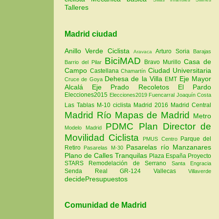
Talleres
Madrid ciudad
Anillo Verde Ciclista
Arturo Soria
Barajas
Aravaca
BiciMAD
Casa de
Bravo Murillo
Barrio del Pilar
Campo
Ciudad Universitaria
Castellana
Chamartín
Dehesa de la Villa
Eje Mayor
EMT
Cruce de Goya
Alcalá
Eje Prado Recoletos
El Pardo
Elecciones2015
Elecciones2019
Fuencarral
Joaquín Costa
Las Tablas
M-10 ciclista
Madrid 2016
Madrid Central
Madrid Río
Mapas de Madrid
Metro
PDMC Plan Director de
Modelo Madrid
Movilidad Ciclista
Parque del
PMUS Centro
Pasarelas río Manzanares
Retiro
Pasarelas M-30
Plano de Calles Tranquilas
Plaza España
Proyecto
STARS
Remodelación de Serrano
Santa Engracia
Senda Real GR-124
Vallecas
Villaverde
decidePresupuestos
Comunidad de Madrid