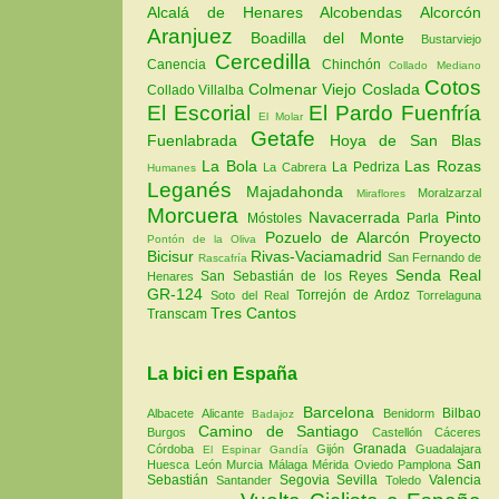
Alcalá de Henares
Alcobendas
Alcorcón
Aranjuez
Boadilla del Monte
Bustarviejo
Cercedilla
Canencia
Chinchón
Collado Mediano
Cotos
Colmenar Viejo
Coslada
Collado Villalba
El Escorial
El Pardo
Fuenfría
El Molar
Getafe
Fuenlabrada
Hoya de San Blas
La Bola
Las Rozas
La Pedriza
La Cabrera
Humanes
Leganés
Majadahonda
Moralzarzal
Miraflores
Morcuera
Navacerrada
Pinto
Móstoles
Parla
Pozuelo de Alarcón
Proyecto
Pontón de la Oliva
Bicisur
Rivas-Vaciamadrid
San Fernando de
Rascafría
Senda Real
San Sebastián de los Reyes
Henares
GR-124
Torrejón de Ardoz
Soto del Real
Torrelaguna
Tres Cantos
Transcam
La bici en España
Barcelona
Bilbao
Albacete
Alicante
Benidorm
Badajoz
Camino de Santiago
Burgos
Castellón
Cáceres
Granada
Córdoba
Gijón
Guadalajara
El Espinar
Gandía
San
Huesca
León
Murcia
Málaga
Mérida
Oviedo
Pamplona
Sebastián
Segovia
Sevilla
Valencia
Santander
Toledo