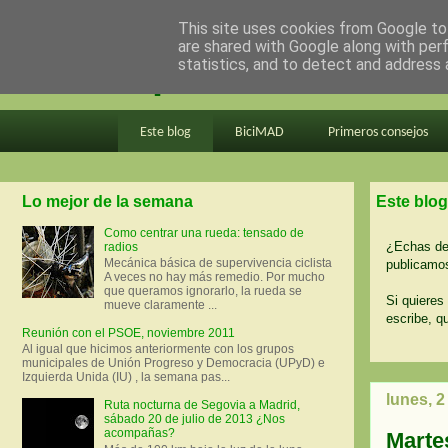
This site uses cookies from Google to 
are shared with Google along with per
en bici por madrid
statistics, and to detect and address 
Este blog
BiciMAD
Primeros consejos
Lo mejor de la semana
Este blog
Como centrar una rueda: tensado de
¿Echas de 
radios
Mecánica básica de supervivencia ciclista
publicamos
A veces no hay más remedio. Por mucho
que queramos ignorarlo, la rueda se
Si quieres 
mueve claramente ...
escribe, q
Reunión con el PSOE, noviembre 2011
Al igual que hicimos anteriormente con los grupos
municipales de Unión Progreso y Democracia (UPyD) e
Izquierda Unida (IU) , la semana pas...
lunes, 2
Ruta nocturna de Segovia a Madrid,
sábado 20 de julio de 2013 ¿Nos
acompañas?
Martes