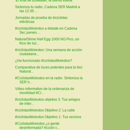
'El final de Euskaltel, la última vuelta'
Sintoniza tu radio, Cadena SER Madrid a
las 12:30 ...
Jornadas de prueba de bicicletas
eléctricas
#ciclistasMolestos a debate en Cadena
Ser, jueves ...
NaturalShine Half Egg 1000 NG Pico, un
foco de luz...
#ciclistasMolestos: Una semana de acción
ciudadana...
¿Ha funcionado #ciclistasMolestos?
Comparativa de luces potentes para tu bici
Natural...
#CiclistasMolestos en la radio. Sintoniza la
SER h...
Vídeo informativo de la ordenanza de
movilidad #Ci...
#ciclistasMolestos objetivo 3: Tus amigos
de inter...
#ciclistasMolestos Objetivo 2: La calle
#ciclistasMolestos Objetivo 1: Tus vecinos
#CiclistasMolestos ¿o gente
desinformada? Acción c...