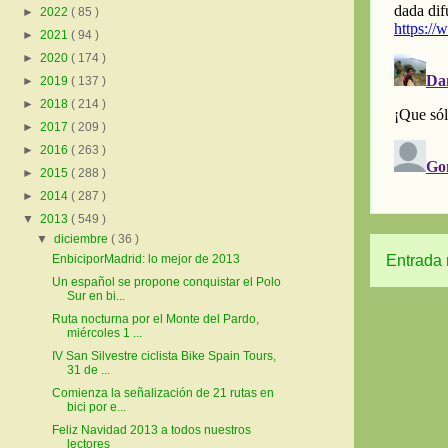
►
2022
( 85 )
►
2021
( 94 )
►
2020
( 174 )
►
2019
( 137 )
►
2018
( 214 )
►
2017
( 209 )
►
2016
( 263 )
►
2015
( 288 )
►
2014
( 287 )
▼
2013
( 549 )
▼
diciembre
( 36 )
EnbiciporMadrid: lo mejor de 2013
Entrada 
Un español se propone conquistar el Polo
Sur en bi...
Ruta nocturna por el Monte del Pardo,
miércoles 1 ...
IV San Silvestre ciclista Bike Spain Tours,
31 de ...
Comienza la señalización de 21 rutas en
bici por e...
Feliz Navidad 2013 a todos nuestros
lectores