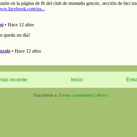
más reciente
Inicio
Entr
Suscribirse a:
Enviar comentarios ( Atom )