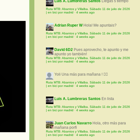
Luis A. Lumbreras Santos
Llegas s tiempo
Ruta MTB: Abantos y Villalba. Sábado 11 de julio de 2026
| en bici por madrid
·
4 weeks ago
Adrian Ruper W
Hola! Me apuntais?
Ruta MTB: Abantos y Villalba. Sábado 11 de julio de 2026
| en bici por madrid
·
4 weeks ago
David 6D2
Pues aprovecho, te apunto y me
apunto yo también!
Ruta MTB: Abantos y Villalba. Sábado 11 de julio de 2026
| en bici por madrid
·
4 weeks ago
Yoli
Una más para mañana ! 🚵‍♀️
Ruta MTB: Abantos y Villalba. Sábado 11 de julio de 2026
| en bici por madrid
·
4 weeks ago
Luis A. Lumbreras Santos
En lista
Ruta MTB: Abantos y Villalba. Sábado 11 de julio de 2026
| en bici por madrid
·
4 weeks ago
Juan Carlos Navarro
Hola, otro más para
mañana porfi
Ruta MTB: Abantos y Villalba. Sábado 11 de julio de 2026
| en bici por madrid
·
4 weeks ago