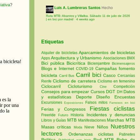
iativa
?
Luis A. Lumbreras Santos
Hecho
Ruta MTB: Abantos y Villalba. Sábado 11 de julio de 2026
| en bici por madrid
·
4 weeks ago
Etiquetas
Aparcamientos de bicicletas
Alquiler de bicicletas
Arquitectura y Urbanismo
Apps
Asociaciones
BMX
Bici pública
Bicicrítica
Bicienjambre
Bicimensajeros
Blogs e Internet
Campañas fomento
COVID-19
Carril bici
bicicleta
Casco
Cercanías
Carril Bus
Ciclismo de carretera
Renfe
Ciclismo en femenino
Ciclocarril
Cicloturismo
Competición
Cine
Consejos para empezar
Cursos
DGT
Datos
DH
y estadísticas
Deporte
Diseño
Encuestas
Excursiones
Falsos mitos
Exposiciones
Famosos en bici
Fiestas ciclistas
Ferias y Congresos
Incidentes y denuncias
Freeride
Historia
Futuro
MTB
Marchas MTB
Libros y Guías
Manifestaciones
Nuestros
Masas críticas
Niños
Nieve
Moda
lectores
Ordenanzas ciclistas
Patinetes
Política
Red MTB
Robo de
Publicidad con bicis