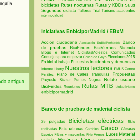
bicicletas
Rutas nocturnas
Rutas y KDDs
Salud
Seguridad ciclista
Talleres
Trial
Turismo
accidentes
intermodalidad
Iniciativas EnbiciporMadrid / EBxM
Acción ciudadana
Banco
Asociación EnBiciPorMadrid
de pruebas
BiciFindes
BiciViernes
Biciencia
Blogs e Internet
CiclistasMolestos
Comunicados
Consejos para empezar
Elecciones2015
Cruce de Goya
Incidentes y denuncias
En bici al trabajo
Encuestas
Nuestros lectores
Informe Liberty
PMUS Centro
Propuestas
Plano de Calles Tranquilas
Peráltez
Relato usuario
Proyecto Bicisur
Puntos Negros
ada antigua
Rutas MTB
BiciFindes
Reuniones
biciactivismo
enbicipormadrid
Banco de pruebas de material ciclista
Bicicletas eléctricas
29 pulgadas
Bicis
Casco
Bicis urbanas
reclinadas
Cambios
Cámaras
Luces
Material
Espejos
Filtros y mascarillas
Frenos
Fixie
ciclista
Mecánica básica
Sillas infantiles
Sillines