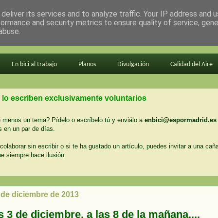
deliver its services and to analyze traffic. Your IP address and 
formance and security metrics to ensure quality of service, gen
abuse.
En bici al trabajo
Planos
Divulgación
Calidad del Aire
 lo escriben exclusivamente voluntarios
menos un tema? Pídelo o escríbelo tú y enviálo a
enbici@espormadrid.es
 en un par de días.
colaborar sin escribir o si te ha gustado un artículo, puedes invitar a una cañ
ue siempre hace ilusión.
 de diciembre de 2013
 3 de diciembre, a las 8 de la mañana....