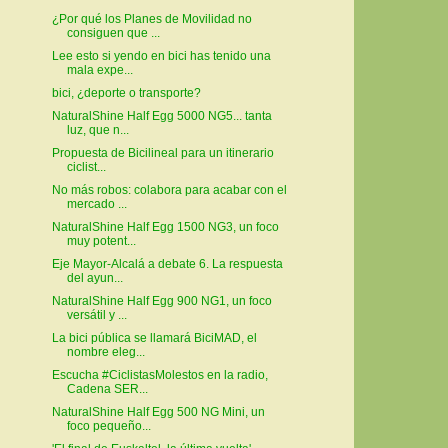
¿Por qué los Planes de Movilidad no
consiguen que ...
Lee esto si yendo en bici has tenido una
mala expe...
bici, ¿deporte o transporte?
NaturalShine Half Egg 5000 NG5... tanta
luz, que n...
Propuesta de Bicilineal para un itinerario
ciclist...
No más robos: colabora para acabar con el
mercado ...
NaturalShine Half Egg 1500 NG3, un foco
muy potent...
Eje Mayor-Alcalá a debate 6. La respuesta
del ayun...
NaturalShine Half Egg 900 NG1, un foco
versátil y ...
La bici pública se llamará BiciMAD, el
nombre eleg...
Escucha #CiclistasMolestos en la radio,
Cadena SER...
NaturalShine Half Egg 500 NG Mini, un
foco pequeño...