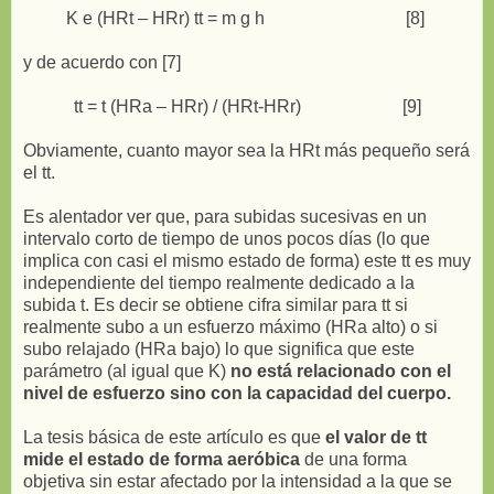
K e (HRt – HRr) tt = m g h [8]
y de acuerdo con [7]
tt = t (HRa – HRr) / (HRt-HRr) [9]
Obviamente, cuanto mayor sea la HRt más pequeño será
el tt.
Es alentador ver que, para subidas sucesivas en un
intervalo corto de tiempo de unos pocos días (lo que
implica con casi el mismo estado de forma) este tt es muy
independiente del tiempo realmente dedicado a la
subida t. Es decir se obtiene cifra similar para tt si
realmente subo a un esfuerzo máximo (HRa alto) o si
subo relajado (HRa bajo) lo que significa que este
parámetro (al igual que K)
no está relacionado con el
nivel de esfuerzo sino con la capacidad del cuerpo.
La tesis básica de este artículo es que
el valor de tt
mide el estado de forma aeróbica
de una forma
objetiva sin estar afectado por la intensidad a la que se