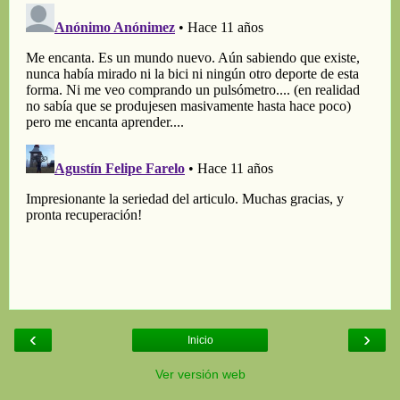
‹
›
Inicio
Ver versión web