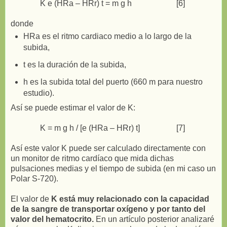
K e (HRa – HRr) t = m g h [6]
donde
HRa es el ritmo cardiaco medio a lo largo de la
subida,
t es la duración de la subida,
h es la subida total del puerto (660 m para nuestro
estudio).
Así se puede estimar el valor de K:
K = m g h / [e (HRa – HRr) t] [7]
Así este valor K puede ser calculado directamente con
un monitor de ritmo cardíaco que mida dichas
pulsaciones medias y el tiempo de subida (en mi caso un
Polar S-720).
El valor de
K está muy relacionado con la capacidad
de la sangre de transportar oxígeno y por tanto del
valor del hematocrito.
En un artículo posterior analizaré