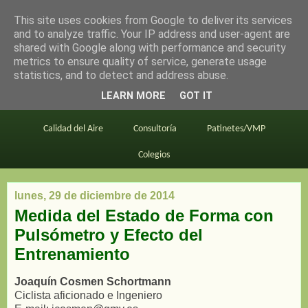
This site uses cookies from Google to deliver its services
en bici por madrid
and to analyze traffic. Your IP address and user-agent are
shared with Google along with performance and security
metrics to ensure quality of service, generate usage
statistics, and to detect and address abuse.
Este blog
BiciMAD
Primeros consejos
LEARN MORE
GOT IT
En bici al trabajo
Planos
Divulgación
Calidad del Aire
Consultoría
Patinetes/VMP
Colegios
lunes, 29 de diciembre de 2014
Medida del Estado de Forma con
Pulsómetro y Efecto del
Entrenamiento
Joaquín Cosmen Schortmann
Ciclista aficionado e Ingeniero