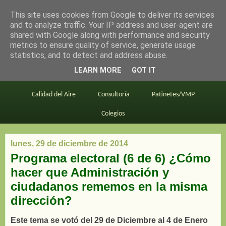
This site uses cookies from Google to deliver its services
en bici por madrid
and to analyze traffic. Your IP address and user-agent are
shared with Google along with performance and security
metrics to ensure quality of service, generate usage
statistics, and to detect and address abuse.
Este blog
BiciMAD
Primeros consejos
LEARN MORE
GOT IT
En bici al trabajo
Planos
Divulgación
Calidad del Aire
Consultoría
Patinetes/VMP
Colegios
lunes, 29 de diciembre de 2014
Programa electoral (6 de 6) ¿Cómo
hacer que Administración y
ciudadanos rememos en la misma
dirección?
Este tema se votó del 29 de Diciembre al 4 de Enero