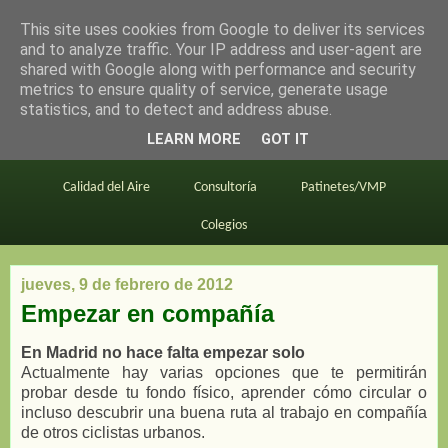
This site uses cookies from Google to deliver its services
en bici por madrid
and to analyze traffic. Your IP address and user-agent are
shared with Google along with performance and security
metrics to ensure quality of service, generate usage
statistics, and to detect and address abuse.
Este blog
BiciMAD
Primeros consejos
LEARN MORE
GOT IT
En bici al trabajo
Planos
Divulgación
Calidad del Aire
Consultoría
Patinetes/VMP
Colegios
jueves, 9 de febrero de 2012
Empezar en compañía
En Madrid no hace falta empezar solo
Actualmente hay varias opciones que te permitirán
probar desde tu fondo físico, aprender cómo circular o
incluso descubrir una buena ruta al trabajo en compañía
de otros ciclistas urbanos.