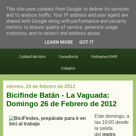
This site uses cookies from Google to deliver its services
en bici por madrid
and to analyze traffic. Your IP address and user-agent are
shared with Google along with performance and security
metrics to ensure quality of service, generate usage
statistics, and to detect and address abuse.
Este blog
BiciMAD
Primeros consejos
LEARN MORE
GOT IT
En bici al trabajo
Planos
Divulgación
Calidad del Aire
Consultoría
Patinetes/VMP
Colegios
viernes, 24 de febrero de 2012
Bicifinde Batán - La Vaguada:
Domingo 26 de Febrero de 2012
Este domingo, a
las 10:00 desde
la salida
del
metro