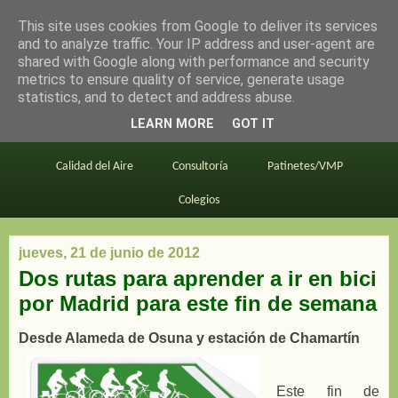
This site uses cookies from Google to deliver its services
en bici por madrid
and to analyze traffic. Your IP address and user-agent are
shared with Google along with performance and security
metrics to ensure quality of service, generate usage
statistics, and to detect and address abuse.
Este blog
BiciMAD
Primeros consejos
LEARN MORE
GOT IT
En bici al trabajo
Planos
Divulgación
Calidad del Aire
Consultoría
Patinetes/VMP
Colegios
jueves, 21 de junio de 2012
Dos rutas para aprender a ir en bici
por Madrid para este fin de semana
Desde Alameda de Osuna y estación de Chamartín
Este fin de