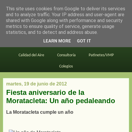
This site uses cookies from Google to deliver its services
en bici por madrid
and to analyze traffic. Your IP address and user-agent are
shared with Google along with performance and security
metrics to ensure quality of service, generate usage
statistics, and to detect and address abuse.
Este blog
BiciMAD
Primeros consejos
LEARN MORE
GOT IT
En bici al trabajo
Planos
Divulgación
Calidad del Aire
Consultoría
Patinetes/VMP
Colegios
martes, 19 de junio de 2012
Fiesta aniversario de la
Moratacleta: Un año pedaleando
La Moratacleta cumple un año