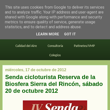
This site uses cookies from Google to deliver its services
en bici por madrid
and to analyze traffic. Your IP address and user-agent are
shared with Google along with performance and security
metrics to ensure quality of service, generate usage
statistics, and to detect and address abuse.
Este blog
BiciMAD
Primeros consejos
LEARN MORE
GOT IT
En bici al trabajo
Planos
Divulgación
Calidad del Aire
Consultoría
Patinetes/VMP
Colegios
miércoles, 17 de octubre de 2012
Senda cicloturista Reserva de la
Biosfera Sierra del Rincón, sábado
20 de octubre 2012