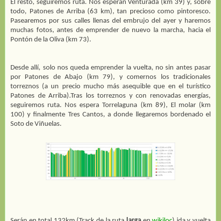
El resto, seguiremos ruta. Nos esperan Venturada (km 39) y, sobre
todo, Patones de Arriba (63 km), tan precioso como pintoresco.
Pasearemos por sus calles llenas del embrujo del ayer y haremos
muchas fotos, antes de emprender de nuevo la marcha, hacia el
Pontón de la Oliva (km 73).
Desde allí, solo nos queda emprender la vuelta, no sin antes pasar
por Patones de Abajo (km 79), y comernos los tradicionales
torreznos (a un precio mucho más asequible que en el turístico
Patones de Arriba).Tras los torreznos y con renovadas energías,
seguiremos ruta. Nos espera Torrelaguna (km 89), El molar (km
100) y finalmente Tres Cantos, a donde llegaremos bordenado el
Soto de Viñuelas.
Serán en total 132km (Track de la ruta
larga
en
wikiloc
) ida y vuelta