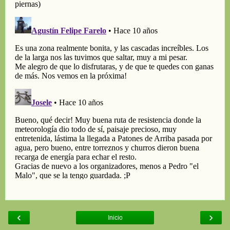
‹
›
Inicio