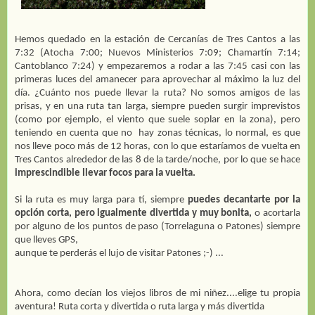
Hemos quedado en la estación de Cercanías de Tres Cantos a las
7:32 (Atocha 7:00; Nuevos Ministerios 7:09; Chamartín 7:14;
Cantoblanco 7:24) y empezaremos a rodar a las 7:45 casi con las
primeras luces del amanecer para aprovechar al máximo la luz del
día. ¿Cuánto nos puede llevar la ruta? No somos amigos de las
prisas, y en una ruta tan larga, siempre pueden surgir imprevistos
(como por ejemplo, el viento que suele soplar en la zona), pero
teniendo en cuenta que no
hay zonas técnicas, lo normal, es que
nos lleve poco más de 12 horas, con lo que estaríamos de vuelta en
Tres Cantos alrededor de las 8 de la tarde/noche, por lo que se hace
imprescindible llevar focos para la vuelta.
Si la ruta es muy larga para tí, siempre
puedes decantarte por la
opción corta, pero igualmente divertida y muy bonita,
o acortarla
por alguno de los puntos de paso (Torrelaguna o Patones) siempre
que lleves GPS,
aunque te perderás el lujo de visitar Patones ;-) ...
Ahora, como decían los viejos libros de mi niñez....elige tu propia
aventura! Ruta corta y divertida o ruta larga y más divertida