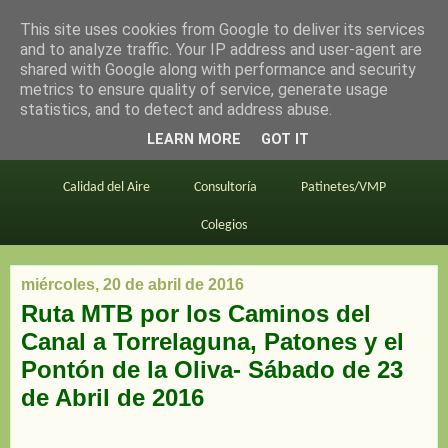
This site uses cookies from Google to deliver its services
en bici por madrid
and to analyze traffic. Your IP address and user-agent are
shared with Google along with performance and security
metrics to ensure quality of service, generate usage
statistics, and to detect and address abuse.
Este blog
BiciMAD
Primeros consejos
LEARN MORE
GOT IT
En bici al trabajo
Planos
Divulgación
Calidad del Aire
Consultoría
Patinetes/VMP
Colegios
miércoles, 20 de abril de 2016
Ruta MTB por los Caminos del
Canal a Torrelaguna, Patones y el
Pontón de la Oliva- Sábado de 23
de Abril de 2016