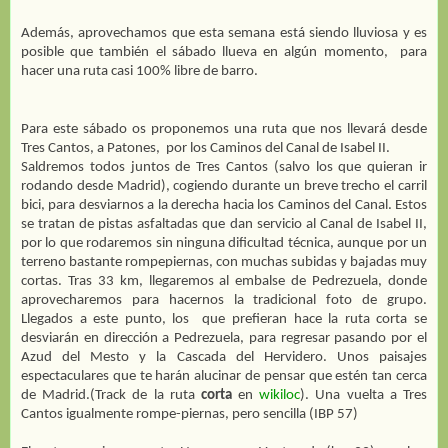
Además, aprovechamos que esta semana está siendo lluviosa y es
posible que también el sábado llueva en algún momento, para
hacer una ruta casi 100% libre de barro.
Para este sábado os proponemos una ruta que nos llevará desde
Tres Cantos, a Patones,
por los Caminos del Canal de Isabel II.
Saldremos todos juntos de Tres Cantos (salvo los que quieran ir
rodando desde Madrid), cogiendo durante un breve trecho el carril
bici, para desviarnos a la derecha hacia los Caminos del Canal. Estos
se tratan de pistas asfaltadas que dan servicio al Canal de Isabel II,
por lo que rodaremos sin ninguna dificultad técnica, aunque por un
terreno bastante rompepiernas, con muchas subidas y bajadas muy
cortas. Tras 33 km, llegaremos al embalse de Pedrezuela, donde
aprovecharemos para hacernos la tradicional foto de grupo.
Llegados a este punto, los que prefieran hace la ruta corta se
desviarán en dirección a Pedrezuela, para regresar pasando por el
Azud del Mesto y la Cascada del Hervidero. Unos paisajes
espectaculares que te harán alucinar de pensar que estén tan cerca
de Madrid.(Track de la ruta
corta
en
wikiloc
). Una vuelta a Tres
Cantos igualmente rompe-piernas, pero sencilla (IBP 57)