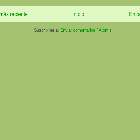
más reciente
Inicio
Entr
Suscribirse a:
Enviar comentarios ( Atom )