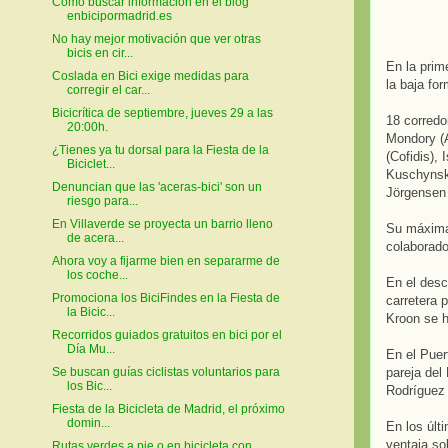
Cómo buscar información en el blog
enbicipormadrid.es
No hay mejor motivación que ver otras
bicis en cir...
En la prim
Coslada en Bici exige medidas para
la baja fo
corregir el car...
Bicicrítica de septiembre, jueves 29 a las
18 corredo
20:00h.
Mondory (
¿Tienes ya tu dorsal para la Fiesta de la
(Cofidis),
Biciclet...
Kuschynsk
Denuncian que las 'aceras-bici' son un
Jörgensen
riesgo para...
En Villaverde se proyecta un barrio lleno
Su máxima 
de acera...
colaborado
Ahora voy a fijarme bien en separarme de
los coche...
En el desc
Promociona los BiciFindes en la Fiesta de
carretera 
la Bicic...
Kroon se ha
Recorridos guiados gratuitos en bici por el
Día Mu...
En el Puer
pareja del
Se buscan guías ciclistas voluntarios para
los Bic...
Rodríguez 
Fiesta de la Bicicleta de Madrid, el próximo
domin...
En los últ
ventaja so
Rutas verdes a pie o en bicicleta con