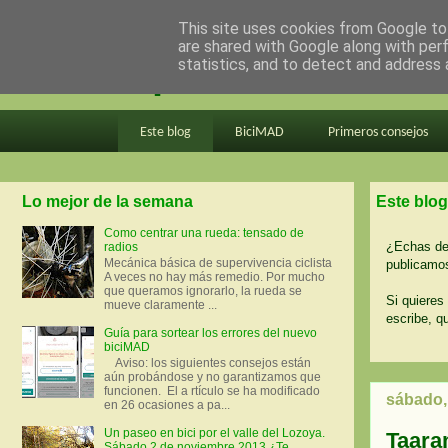
This site uses cookies from Google to 
are shared with Google along with per
en bici por madrid
statistics, and to detect and address 
Este blog
BiciMAD
Primeros consejos
Lo mejor de la semana
Este blog
Como centrar una rueda: tensado de
¿Echas de 
radios
Mecánica básica de supervivencia ciclista
publicamos
A veces no hay más remedio. Por mucho
que queramos ignorarlo, la rueda se
Si quieres 
mueve claramente ...
escribe, q
Guía para sortear los errores del nuevo
biciMAD
Aviso: los siguientes consejos están
aún probándose y no garantizamos que
funcionen. El a rtículo se ha modificado
sábado,
en 26 ocasiones a pa...
Un paseo en bici por el valle del Lozoya.
Taara
Sábado 2 de noviembre 2013 ¿Te