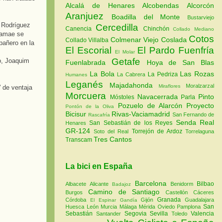
Alcalá de Henares
Alcobendas
Alcorcón
Aranjuez
Boadilla del Monte
Bustarviejo
m Rodríguez
Cercedilla
Canencia
Chinchón
Collado Mediano
ramae se
Cotos
Colmenar Viejo
Coslada
Collado Villalba
pañero en la
El Escorial
El Pardo
Fuenfría
El Molar
Getafe
jo, Joaquim
Fuenlabrada
Hoya de San Blas
La Bola
Las Rozas
La Pedriza
La Cabrera
Humanes
Leganés
Majadahonda
Moralzarzal
Miraflores
' de ventaja
Morcuera
Navacerrada
Pinto
Móstoles
Parla
Pozuelo de Alarcón
Proyecto
Pontón de la Oliva
Bicisur
Rivas-Vaciamadrid
San Fernando de
Rascafría
Senda Real
San Sebastián de los Reyes
Henares
GR-124
Torrejón de Ardoz
Soto del Real
Torrelaguna
Tres Cantos
Transcam
La bici en España
Barcelona
Bilbao
Albacete
Alicante
Benidorm
Badajoz
Camino de Santiago
Burgos
Castellón
Cáceres
Granada
Córdoba
Gijón
Guadalajara
El Espinar
Gandía
San
Huesca
León
Murcia
Málaga
Mérida
Oviedo
Pamplona
Sebastián
Segovia
Sevilla
Valencia
Santander
Toledo