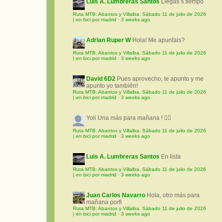
Luis A. Lumbreras Santos
Llegas s tiempo
Ruta MTB: Abantos y Villalba. Sábado 11 de julio de 2026
| en bici por madrid
·
3 weeks ago
Adrian Ruper W
Hola! Me apuntais?
Ruta MTB: Abantos y Villalba. Sábado 11 de julio de 2026
| en bici por madrid
·
3 weeks ago
David 6D2
Pues aprovecho, te apunto y me
apunto yo también!
Ruta MTB: Abantos y Villalba. Sábado 11 de julio de 2026
| en bici por madrid
·
3 weeks ago
Yoli
Una más para mañana ! 🚵‍♀️
Ruta MTB: Abantos y Villalba. Sábado 11 de julio de 2026
| en bici por madrid
·
3 weeks ago
Luis A. Lumbreras Santos
En lista
Ruta MTB: Abantos y Villalba. Sábado 11 de julio de 2026
| en bici por madrid
·
3 weeks ago
Juan Carlos Navarro
Hola, otro más para
mañana porfi
Ruta MTB: Abantos y Villalba. Sábado 11 de julio de 2026
| en bici por madrid
·
3 weeks ago