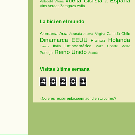
Vuelta Ciclista a España
Valladolid
Vitoria
Vías Verdes
Zaragoza
Ávila
La bici en el mundo
Alemania
Asia
Canadá
Chile
Australia
Bélgica
Austria
Dinamarca
EEUU
Holanda
Francia
Latinoamérica
Italia
Malta
Oriente Medio
Irlanda
Reino Unido
Portugal
Suecia
Visitas última semana
4
0
2
0
1
¿Quieres recibir enbicipormadrid en tu correo?