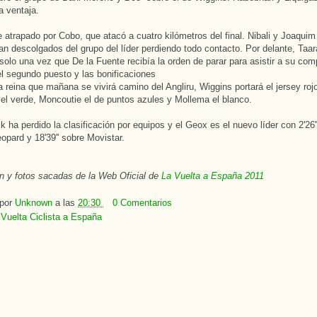
a ventaja.
 atrapado por Cobo, que atacó a cuatro kilómetros del final. Nibali y Joaqui
n descolgados del grupo del líder perdiendo todo contacto. Por delante, Taa
olo una vez que De la Fuente recibía la orden de parar para asistir a su com
el segundo puesto y las bonificaciones
a reina que mañana se vivirá camino del Angliru, Wiggins portará el jersey ro
el verde, Moncoutie el de puntos azules y Mollema el blanco.
 ha perdido la clasificación por equipos y el Geox es el nuevo líder con 2'26'
eopard y 18'39'' sobre Movistar.
n y fotos sacadas de la Web Oficial de
La Vuelta a España 2011
 por
Unknown
a las
20:30
0 Comentarios
:
Vuelta Ciclista a España