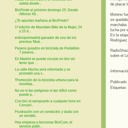
salida desde...
de placar l
BiciFinde el próximo domingo 25: Desde
Alfonso XII...
Moreno fue
se quedaba
¿Te apuntas mañana al BiciFinde?
marchaba s
1ª edición de Mountain Bike de la Mujer, 24
lucha por 
y 25 d...
En la etap
enbicipormadrid ganador de uno de los
Rodríguez 
premios 'Mué...
Paseos guiados en bicicleta de Pedalibre:
RadioShack
7 paseos...
sobre el L
En Madrid se puede circular en bici sin
tener que ...
La calle Atocha será reformada y se
Informació
prometió una v...
'Promoción de la bicicleta urbana para la
Publicado
movilida...
Etiquetas
No es ni tan peligroso ni tan difícil como
puede p...
Con bici al aeropuerto a cualquier hora en
Cercaní...
Frustración con un conductor, y duda con
un semáfo...
Hoy empieza a funcionar BiciCum, el
servicio públi...