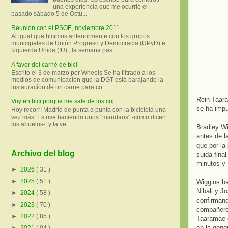
una experiencia que me ocurrió el
pasado sábado 5 de Octu...
Reunión con el PSOE, noviembre 2011
Al igual que hicimos anteriormente con los grupos
municipales de Unión Progreso y Democracia (UPyD) e
Izquierda Unida (IU) , la semana pas...
A favor del carné de bici
Escrito el 3 de marzo por Wheels Se ha filtrado a los
medios de comunicación que la DGT está barajando la
instauración de un carné para co...
Rein Taara
Voy en bici porque me sale de los coj...
se ha impu
Hoy recorrí Madrid de punta a punta con la bicicleta una
vez más. Estuve haciendo unos "mandaos" -como dicen
los abuelos-, y la ve...
Bradley Wi
antes de l
que por la
Archivo del blog
suida fina
minutos y 
►
2026
( 31 )
►
2025
( 51 )
Wiggins ha
Nibali y J
►
2024
( 58 )
confirmand
►
2023
( 70 )
compañero 
►
2022
( 85 )
Taaramae d
en la gene