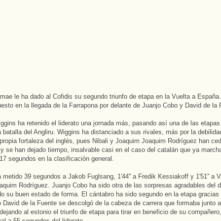
mae le ha dado al Cofidis su segundo triunfo de etapa en la Vuelta a España.
esto en la llegada de la Farrapona por delante de Juanjo Cobo y David de la 
ggins ha retenido el liderato una jornada más, pasando así una de las etapas
a batalla del Angliru. Wiggins ha distanciado a sus rivales, más por la debilid
 propia fortaleza del inglés, pues Nibali y Joaquim Joaquim Rodríguez han ced
l y se han dejado tiempo, insalvable casi en el caso del catalán que ya march
17 segundos en la clasificación general.
 metido 39 segundos a Jakob Fuglsang, 1'44'' a Fredik Kessiakoff y 1'51'' a 
oaquim Rodríguez. Juanjo Cobo ha sido otra de las sorpresas agradables del d
o su buen estado de forma. El cántabro ha sido segundo en la etapa gracias
David de la Fuente se descolgó de la cabeza de carrera que formaba junto a
ejando al estonio el triunfo de etapa para tirar en beneficio de su compañero
ral a 55 segundos del liderato.