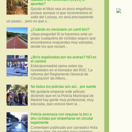
apuntas?
Quizás el título sea un poco engañoso,
porque aunque sí que recorreremos el
valle del Lozoya, no será precisamente
un paseo... pero es que s...
¿Cuándo es necesario un carril bici?
¡Vaya pregunta! Si la hacemos ante un
grupo cualquiera de ciclistas seguro que
encontramos respuestas muy variadas,
desde los que reclam...
¿Bicis legalizadas por las aceras? NO es
el camino
Enbicipormadrid opina sobre las
novedades en el borrador del RGC 'La
reforma del Reglamento General de
Circulación' de Alfons...
No todos los policías son así... por suerte
Me gustaría empezar este artículo
diciendo que en la Policía Municipal de
Madrid hay gente muy profesional, muy
educada, que conoce bien la ...
Policía amenaza con requisar la bici a
dos ciclistas por empeñarse en circular
legalmente
Comentario publicado por carrasbici Hola
buenos días. Os escribo para contaros