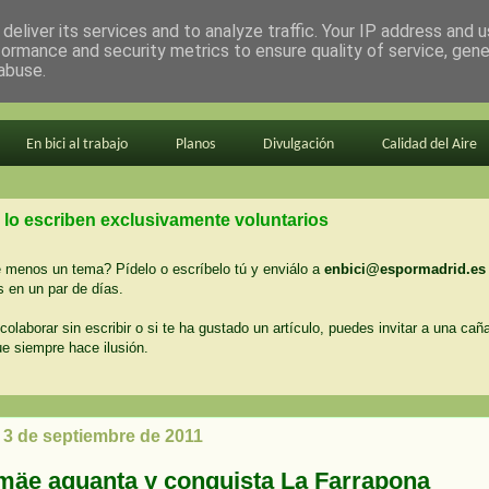
deliver its services and to analyze traffic. Your IP address and 
formance and security metrics to ensure quality of service, gen
abuse.
En bici al trabajo
Planos
Divulgación
Calidad del Aire
 lo escriben exclusivamente voluntarios
menos un tema? Pídelo o escríbelo tú y enviálo a
enbici@espormadrid.es
 en un par de días.
colaborar sin escribir o si te ha gustado un artículo, puedes invitar a una cañ
ue siempre hace ilusión.
 3 de septiembre de 2011
mäe aguanta y conquista La Farrapona