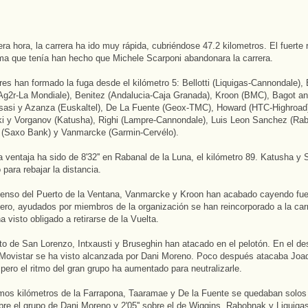
era hora, la carrera ha ido muy rápida, cubriéndose 47.2 kilometros. El fuerte 
rma que tenía han hecho que Michele Scarponi abandonara la carrera.
res han formado la fuga desde el kilómetro 5: Bellotti (Liquigas-Cannondale),
Ag2r-La Mondiale), Benitez (Andalucia-Caja Granada), Kroon (BMC), Bagot a
 Isasi y Azanza (Euskaltel), De La Fuente (Geox-TMC), Howard (HTC-Highroad
i y Vorganov (Katusha), Righi (Lampre-Cannondale), Luis Leon Sanchez (Ra
 (Saxo Bank) y Vanmarcke (Garmin-Cervélo).
ventaja ha sido de 8'32'' en Rabanal de la Luna, el kilómetro 89. Katusha y
 para rebajar la distancia.
enso del Puerto de la Ventana, Vanmarcke y Kroon han acabado cayendo fue
pero, ayudados por miembros de la organización se han reincorporado a la ca
 visto obligado a retirarse de la Vuelta.
to de San Lorenzo, Intxausti y Bruseghin han atacado en el pelotón. En el de
 Movistar se ha visto alcanzada por Dani Moreno. Poco después atacaba Joa
pero el ritmo del gran grupo ha aumentado para neutralizarle.
imos kilómetros de la Farrapona, Taaramae y De la Fuente se quedaban solos 
bre el grupo de Dani Moreno y 2'05'' sobre el de Wiggins. Rabobnak y Liquiga