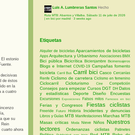
Luis A. Lumbreras Santos
Hecho
Ruta MTB: Abantos y Villalba. Sábado 11 de julio de 2026
| en bici por madrid
·
3 weeks ago
Etiquetas
Aparcamientos de bicicletas
Alquiler de bicicletas
Arquitectura y Urbanismo
Apps
Asociaciones
BMX
 El estonio
Bici pública
Bicicrítica
Bicienjambre
Bicimensajeros
Fuente.
Blogs e Internet
Campañas fomento
COVID-19
Carril bici
bicicleta
Casco
Cercanías
Carril Bus
 decisivas
Ciclismo de carretera
Renfe
Ciclismo en femenino
ad de éstos
Ciclocarril
Cicloturismo
Competición
Cine
ido en la
Consejos para empezar
Cursos
DGT
Datos
DH
a a cuatro
y estadísticas
Deporte
Diseño
Encuestas
Excursiones
Falsos mitos
Exposiciones
Famosos en bici
Fiestas ciclistas
Ferias y Congresos
Vincenzo
Incidentes y denuncias
Freeride
Historia
Futuro
ía,
MTB
Marchas MTB
Libros y Guías
Manifestaciones
 a que su
Nuestros
Masas críticas
Niños
Nieve
Moda
 Rein
lectores
Ordenanzas ciclistas
, cuarto ahora
Patinetes
Política
Red MTB
Robo de
Publicidad con bicis