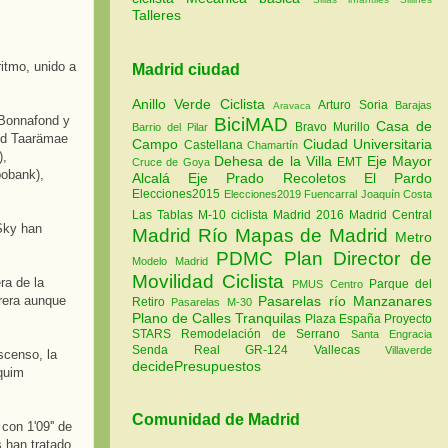
Talleres
ritmo, unido a
Madrid ciudad
Anillo Verde Ciclista
Arturo Soria
Barajas
Aravaca
 Bonnafond y
BiciMAD
Casa de
Bravo Murillo
Barrio del Pilar
nd Taarämae
Campo
Ciudad Universitaria
Castellana
Chamartín
),
Dehesa de la Villa
Eje Mayor
EMT
Cruce de Goya
bobank),
Alcalá
Eje Prado Recoletos
El Pardo
Elecciones2015
Elecciones2019
Fuencarral
Joaquín Costa
Las Tablas
M-10 ciclista
Madrid 2016
Madrid Central
 Sky han
Madrid Río
Mapas de Madrid
Metro
PDMC Plan Director de
Modelo Madrid
Movilidad Ciclista
ra de la
Parque del
PMUS Centro
Pasarelas río Manzanares
rrera aunque
Retiro
Pasarelas M-30
Plano de Calles Tranquilas
Plaza España
Proyecto
STARS
Remodelación de Serrano
Santa Engracia
Senda Real GR-124
Vallecas
Villaverde
scenso, la
decidePresupuestos
quim
Comunidad de Madrid
con 1'09'' de
s han tratado