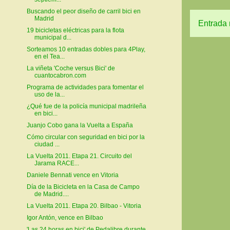
Buscando el peor diseño de carril bici en
Madrid
Entrada 
19 bicicletas eléctricas para la flota
municipal d...
Sorteamos 10 entradas dobles para 4Play,
en el Tea...
La viñeta 'Coche versus Bici' de
cuantocabron.com
Programa de actividades para fomentar el
uso de la...
¿Qué fue de la policía municipal madrileña
en bici...
Juanjo Cobo gana la Vuelta a España
Cómo circular con seguridad en bici por la
ciudad ...
La Vuelta 2011. Etapa 21. Circuito del
Jarama RACE...
Daniele Bennati vence en Vitoria
Día de la Bicicleta en la Casa de Campo
de Madrid....
La Vuelta 2011. Etapa 20. Bilbao - Vitoria
Igor Antón, vence en Bilbao
'Las 24 horas en bici' de Pedalibre durante