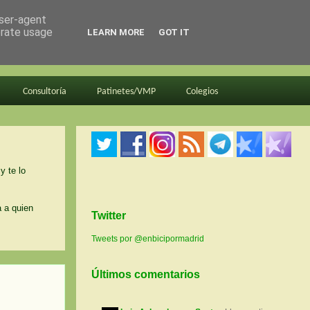
user-agent
erate usage
LEARN MORE
GOT IT
Consultoría
Patinetes/VMP
Colegios
y te lo
a a quien
Twitter
Tweets por @enbicipormadrid
Últimos comentarios