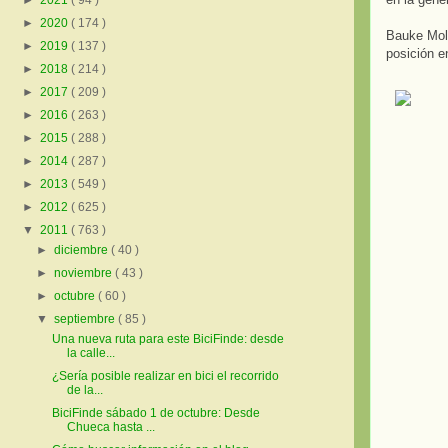
►
2021
( 94 )
►
2020
( 174 )
Bauke Moll
►
2019
( 137 )
posición e
►
2018
( 214 )
►
2017
( 209 )
►
2016
( 263 )
►
2015
( 288 )
►
2014
( 287 )
►
2013
( 549 )
►
2012
( 625 )
▼
2011
( 763 )
►
diciembre
( 40 )
►
noviembre
( 43 )
►
octubre
( 60 )
▼
septiembre
( 85 )
Una nueva ruta para este BiciFinde: desde
la calle...
¿Sería posible realizar en bici el recorrido
de la...
BiciFinde sábado 1 de octubre: Desde
Chueca hasta ...