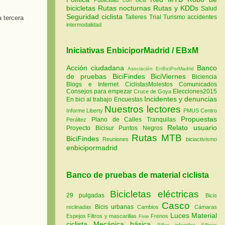
bicicletas
Rutas nocturnas
Rutas y KDDs
Salud
Seguridad ciclista
Talleres
Trial
Turismo
accidentes
 tercera
intermodalidad
Iniciativas EnbiciporMadrid / EBxM
Acción ciudadana
Banco
Asociación EnBiciPorMadrid
de pruebas
BiciFindes
BiciViernes
Biciencia
Blogs e Internet
CiclistasMolestos
Comunicados
Consejos para empezar
Elecciones2015
Cruce de Goya
Incidentes y denuncias
En bici al trabajo
Encuestas
Nuestros lectores
Informe Liberty
PMUS Centro
Propuestas
Plano de Calles Tranquilas
Peráltez
Relato usuario
Proyecto Bicisur
Puntos Negros
Rutas MTB
BiciFindes
Reuniones
biciactivismo
enbicipormadrid
Banco de pruebas de material ciclista
Bicicletas eléctricas
29 pulgadas
Bicis
Casco
Bicis urbanas
reclinadas
Cambios
Cámaras
Luces
Material
Espejos
Filtros y mascarillas
Frenos
Fixie
ciclista
Mecánica básica
Sillas infantiles
Sillines