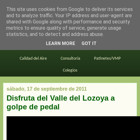
This site uses cookies from Google to deliver its services
en bici por madrid
and to analyze traffic. Your IP address and user-agent are
shared with Google along with performance and security
metrics to ensure quality of service, generate usage
statistics, and to detect and address abuse.
Este blog
BiciMAD
Primeros consejos
LEARN MORE
GOT IT
En bici al trabajo
Planos
Divulgación
Calidad del Aire
Consultoría
Patinetes/VMP
Colegios
sábado, 17 de septiembre de 2011
Disfruta del Valle del Lozoya a
golpe de pedal