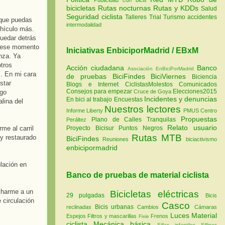
bicicletas
Rutas nocturnas
Rutas y KDDs
Salud
Seguridad ciclista
Talleres
Trial
Turismo
accidentes
 que puedas
intermodalidad
ehículo más.
uedar detrás
n ese momento
Iniciativas EnbiciporMadrid / EBxM
nza. Ya
otros
Acción ciudadana
Banco
Asociación EnBiciPorMadrid
s. En mi cara
de pruebas
BiciFindes
BiciViernes
Biciencia
star
Blogs e Internet
CiclistasMolestos
Comunicados
Consejos para empezar
Elecciones2015
lgo
Cruce de Goya
Incidentes y denuncias
En bici al trabajo
Encuestas
lina del
Nuestros lectores
Informe Liberty
PMUS Centro
Propuestas
Plano de Calles Tranquilas
Peráltez
Relato usuario
me al carril
Proyecto Bicisur
Puntos Negros
Rutas MTB
 y restaurado
BiciFindes
Reuniones
biciactivismo
enbicipormadrid
lación en
Banco de pruebas de material ciclista
charme a un
Bicicletas eléctricas
29 pulgadas
Bicis
 circulación
Casco
Bicis urbanas
reclinadas
Cambios
Cámaras
Luces
Material
Espejos
Filtros y mascarillas
Frenos
Fixie
ciclista
Mecánica básica
Sillas infantiles
Sillines