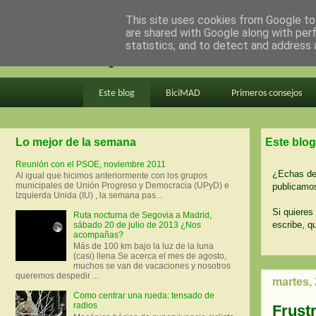
This site uses cookies from Google to 
are shared with Google along with per
en bici por madrid
statistics, and to detect and address 
Este blog
BiciMAD
Primeros consejos
Lo mejor de la semana
Este blog
Reunión con el PSOE, noviembre 2011
¿Echas de 
Al igual que hicimos anteriormente con los grupos
municipales de Unión Progreso y Democracia (UPyD) e
publicamos
Izquierda Unida (IU) , la semana pas...
Si quieres 
Ruta nocturna de Segovia a Madrid,
escribe, q
sábado 20 de julio de 2013 ¿Nos
acompañas?
Más de 100 km bajo la luz de la luna
(casi) llena Se acerca el mes de agosto,
muchos se van de vacaciones y nosotros
queremos despedir ...
martes,
Como centrar una rueda: tensado de
radios
Frust