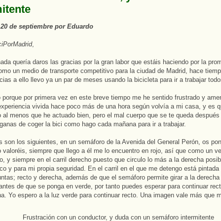
itente
l 20 de septiembre por Eduardo
ciPorMadrid
,
ada quería daros las gracias por la gran labor que estáis haciendo por la pro
como un medio de transporte competitivo para la ciudad de Madrid, hace tiem
cias a ello llevo ya un par de meses usando la bicicleta para ir a trabajar todo
 porque por primera vez en este breve tiempo me he sentido frustrado y am
xperiencia vivida hace poco más de una hora según volvía a mi casa, y es 
o al menos que he actuado bien, pero el mal cuerpo que se te queda despué
 ganas de coger la bici como hago cada mañana para ir a trabajar.
 son los siguientes, en un semáforo de la Avenida del General Perón, os pon
o valoréis, siempre que llego a él me lo encuentro en rojo, así que como un 
, y siempre en el carril derecho puesto que circulo lo más a la derecha posib
áfico y para mi propia seguridad. En el carril en el que me detengo está pintada
ntas; recto y derecha, además de que el semáforo permite girar a la derecha
ntes de que se ponga en verde, por tanto puedes esperar para continuar recto
ha. Yo espero a la luz verde para continuar recto. Una imagen vale más que m