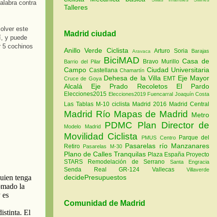
alabra contra
Talleres
solver este
Madrid ciudad
í, y puede
r 5 cochinos
Anillo Verde Ciclista
Arturo Soria
Barajas
Aravaca
BiciMAD
Casa de
Bravo Murillo
Barrio del Pilar
Campo
Ciudad Universitaria
Castellana
Chamartín
Dehesa de la Villa
Eje Mayor
EMT
Cruce de Goya
Alcalá
Eje Prado Recoletos
El Pardo
Elecciones2015
Elecciones2019
Fuencarral
Joaquín Costa
Las Tablas
M-10 ciclista
Madrid 2016
Madrid Central
Madrid Río
Mapas de Madrid
Metro
PDMC Plan Director de
Modelo Madrid
Movilidad Ciclista
Parque del
PMUS Centro
Pasarelas río Manzanares
Retiro
Pasarelas M-30
Plano de Calles Tranquilas
Plaza España
Proyecto
STARS
Remodelación de Serrano
Santa Engracia
Senda Real GR-124
Vallecas
Villaverde
decidePresupuestos
Comunidad de Madrid