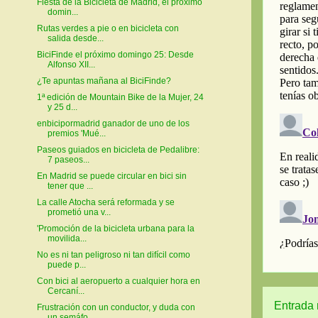
Fiesta de la Bicicleta de Madrid, el próximo
domin...
Rutas verdes a pie o en bicicleta con
salida desde...
BiciFinde el próximo domingo 25: Desde
Alfonso XII...
¿Te apuntas mañana al BiciFinde?
1ª edición de Mountain Bike de la Mujer, 24
y 25 d...
enbicipormadrid ganador de uno de los
premios 'Mué...
Paseos guiados en bicicleta de Pedalibre:
7 paseos...
En Madrid se puede circular en bici sin
tener que ...
La calle Atocha será reformada y se
prometió una v...
'Promoción de la bicicleta urbana para la
movilida...
No es ni tan peligroso ni tan difícil como
puede p...
Con bici al aeropuerto a cualquier hora en
Cercaní...
Entrada 
Frustración con un conductor, y duda con
un semáfo...