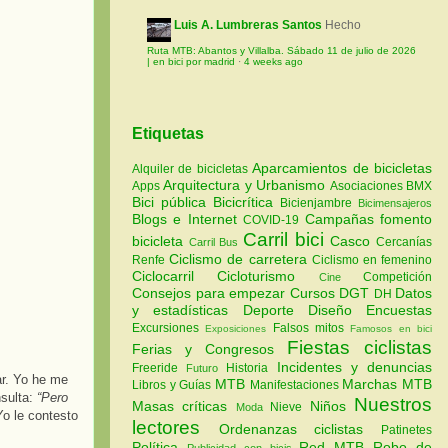
Luis A. Lumbreras Santos
Hecho
Ruta MTB: Abantos y Villalba. Sábado 11 de julio de 2026
| en bici por madrid
·
4 weeks ago
Etiquetas
Aparcamientos de bicicletas
Alquiler de bicicletas
Arquitectura y Urbanismo
Apps
Asociaciones
BMX
Bici pública
Bicicrítica
Bicienjambre
Bicimensajeros
Blogs e Internet
Campañas fomento
COVID-19
Carril bici
bicicleta
Casco
Cercanías
Carril Bus
Ciclismo de carretera
Renfe
Ciclismo en femenino
Ciclocarril
Cicloturismo
Competición
Cine
Consejos para empezar
Cursos
DGT
Datos
DH
y estadísticas
Deporte
Diseño
Encuestas
Excursiones
Falsos mitos
Exposiciones
Famosos en bici
Fiestas ciclistas
Ferias y Congresos
Incidentes y denuncias
Freeride
Historia
Futuro
ar. Yo he me
MTB
Marchas MTB
Libros y Guías
Manifestaciones
nsulta:
“Pero
Nuestros
Masas críticas
Niños
Nieve
Moda
Yo le contesto
lectores
Ordenanzas ciclistas
Patinetes
Política
Red MTB
Robo de
Publicidad con bicis