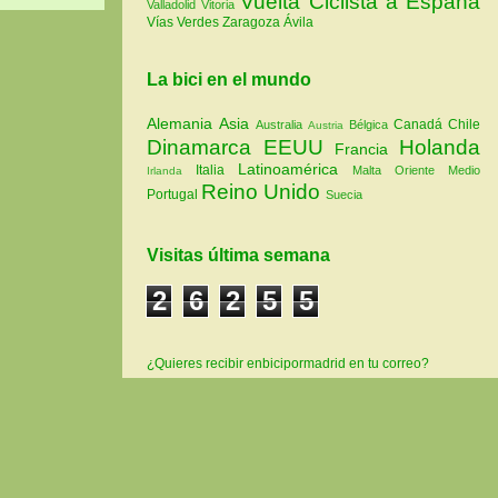
Vuelta Ciclista a España
Valladolid
Vitoria
Vías Verdes
Zaragoza
Ávila
La bici en el mundo
Alemania
Asia
Canadá
Chile
Australia
Bélgica
Austria
Dinamarca
EEUU
Holanda
Francia
Latinoamérica
Italia
Malta
Oriente Medio
Irlanda
Reino Unido
Portugal
Suecia
Visitas última semana
2
6
2
5
5
¿Quieres recibir enbicipormadrid en tu correo?