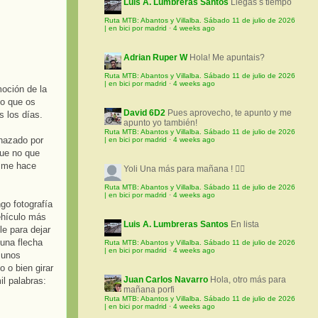
Luis A. Lumbreras Santos
Llegas s tiempo
Ruta MTB: Abantos y Villalba. Sábado 11 de julio de 2026
| en bici por madrid
·
4 weeks ago
Adrian Ruper W
Hola! Me apuntais?
Ruta MTB: Abantos y Villalba. Sábado 11 de julio de 2026
| en bici por madrid
·
4 weeks ago
moción de la
po que os
David 6D2
Pues aprovecho, te apunto y me
s los días.
apunto yo también!
Ruta MTB: Abantos y Villalba. Sábado 11 de julio de 2026
enazado por
| en bici por madrid
·
4 weeks ago
que no que
s me hace
Yoli
Una más para mañana ! 🚵‍♀️
Ruta MTB: Abantos y Villalba. Sábado 11 de julio de 2026
| en bici por madrid
·
4 weeks ago
go fotografía
vehículo más
Luis A. Lumbreras Santos
En lista
le para dejar
 una flecha
Ruta MTB: Abantos y Villalba. Sábado 11 de julio de 2026
| en bici por madrid
·
4 weeks ago
 unos
 o bien girar
Juan Carlos Navarro
Hola, otro más para
il palabras:
mañana porfi
Ruta MTB: Abantos y Villalba. Sábado 11 de julio de 2026
| en bici por madrid
·
4 weeks ago