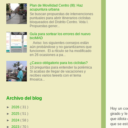
Plan de Movilidad Centro (III): Haz
acupuntura urbana
Se buscan propuestas de intervenciones
puntuales para abrir itinerarios ciclistas
bloqueados del Distrito Centro. Vota I.
Propuestas gener...
Guía para sortear los errores del nuevo
biciMAD
Aviso: los siguientes consejos están
aún probándose y no garantizamos que
funcionen. El a rtículo se ha modificado
en 26 ocasiones a pa...
¿Casco obligatorio para los ciclistas?
10 preguntas para entender la polémica
Si acabas de llegar de vacaciones y
recibes varios tweets con el tema
#noalca...
Archivo del blog
►
2026
( 31 )
Hoy un coc
girado y l
►
2025
( 51 )
que idiota
►
2024
( 58 )
que se est
►
2023
( 70 )