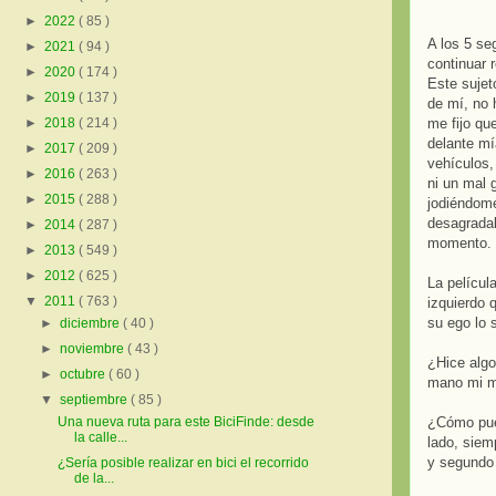
►
2022
( 85 )
A los 5 se
►
2021
( 94 )
continuar 
►
2020
( 174 )
Este sujet
►
2019
( 137 )
de mí, no 
me fijo qu
►
2018
( 214 )
delante mí
►
2017
( 209 )
vehículos,
►
2016
( 263 )
ni un mal 
►
2015
( 288 )
jodiéndome
desagradab
►
2014
( 287 )
momento.
►
2013
( 549 )
►
2012
( 625 )
La películ
▼
2011
( 763 )
izquierdo 
su ego lo 
►
diciembre
( 40 )
►
noviembre
( 43 )
¿Hice algo
►
octubre
( 60 )
mano mi ma
▼
septiembre
( 85 )
¿Cómo pue
Una nueva ruta para este BiciFinde: desde
la calle...
lado, siem
y segundo 
¿Sería posible realizar en bici el recorrido
de la...