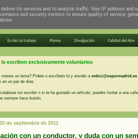
deliver its services and to analyze traffic. Your IP address and 
formance and security metrics to ensure quality of service, gen
abuse.
En bici al trabajo
Planos
Divulgación
Calidad del Aire
 lo escriben exclusivamente voluntarios
menos un tema? Pídelo o escríbelo tú y enviálo a
enbici@espormadrid.es
 en un par de días.
colaborar sin escribir o si te ha gustado un artículo, puedes invitar a una cañ
ue siempre hace ilusión.
 20 de septiembre de 2011
ración con un conductor, y duda con un se