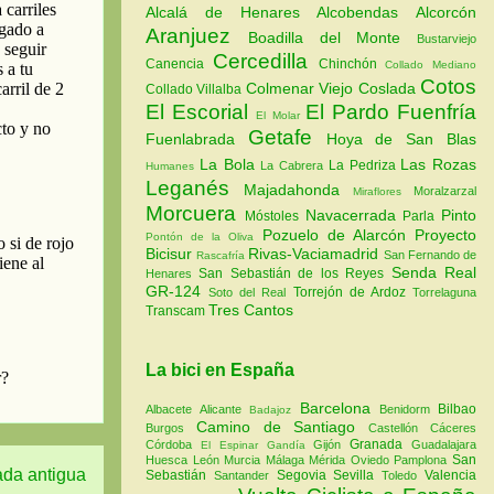
Alcalá de Henares
Alcobendas
Alcorcón
Aranjuez
Boadilla del Monte
Bustarviejo
Cercedilla
Canencia
Chinchón
Collado Mediano
Cotos
Colmenar Viejo
Coslada
Collado Villalba
El Escorial
El Pardo
Fuenfría
El Molar
Getafe
Fuenlabrada
Hoya de San Blas
La Bola
Las Rozas
La Pedriza
La Cabrera
Humanes
Leganés
Majadahonda
Moralzarzal
Miraflores
Morcuera
Navacerrada
Pinto
Móstoles
Parla
Pozuelo de Alarcón
Proyecto
Pontón de la Oliva
Bicisur
Rivas-Vaciamadrid
San Fernando de
Rascafría
Senda Real
San Sebastián de los Reyes
Henares
GR-124
Torrejón de Ardoz
Soto del Real
Torrelaguna
Tres Cantos
Transcam
La bici en España
Barcelona
Bilbao
Albacete
Alicante
Benidorm
Badajoz
Camino de Santiago
Burgos
Castellón
Cáceres
Granada
Córdoba
Gijón
Guadalajara
El Espinar
Gandía
San
Huesca
León
Murcia
Málaga
Mérida
Oviedo
Pamplona
ada antigua
Sebastián
Segovia
Sevilla
Valencia
Santander
Toledo