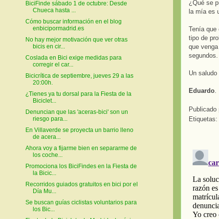
¿Qué se pu
BiciFinde sábado 1 de octubre: Desde
Chueca hasta ...
la mía es 
Cómo buscar información en el blog
enbicipormadrid.es
Tenía que 
tipo de pr
No hay mejor motivación que ver otras
que venga 
bicis en cir...
segundos.
Coslada en Bici exige medidas para
corregir el car...
Un saludo 
Bicicrítica de septiembre, jueves 29 a las
20:00h.
Eduardo
.
¿Tienes ya tu dorsal para la Fiesta de la
Biciclet...
Publicado
Denuncian que las 'aceras-bici' son un
Etiquetas
riesgo para...
En Villaverde se proyecta un barrio lleno
de acera...
Ahora voy a fijarme bien en separarme de
los coche...
Promociona los BiciFindes en la Fiesta de
la Bicic...
Recorridos guiados gratuitos en bici por el
Día Mu...
Se buscan guías ciclistas voluntarios para
los Bic...