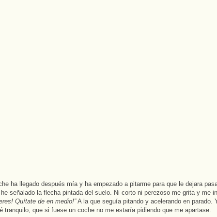
he ha llegado después mía y ha empezado a pitarme para que le dejara pas
e he señalado la flecha pintada del suelo. Ni corto ni perezoso me grita y me i
 eres! Quítate de en medio!”
A la que seguía pitando y acelerando en parado. 
é tranquilo, que si fuese un coche no me estaría pidiendo que me apartase.