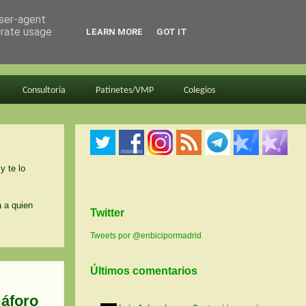
user-agent
erate usage
LEARN MORE
GOT IT
Consultoría
Patinetes/VMP
Colegios
y te lo
a a quien
Twitter
Tweets por @enbicipormadrid
Últimos comentarios
máforo