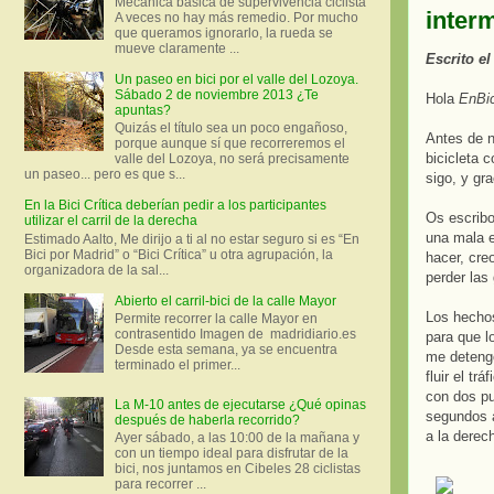
Mecánica básica de supervivencia ciclista
interm
A veces no hay más remedio. Por mucho
que queramos ignorarlo, la rueda se
mueve claramente ...
Escrito e
Un paseo en bici por el valle del Lozoya.
Sábado 2 de noviembre 2013 ¿Te
Hola
EnBi
apuntas?
Quizás el título sea un poco engañoso,
Antes de n
porque aunque sí que recorreremos el
bicicleta 
valle del Lozoya, no será precisamente
un paseo... pero es que s...
sigo, y gra
En la Bici Crítica deberían pedir a los participantes
Os escribo
utilizar el carril de la derecha
una mala e
Estimado Aalto, Me dirijo a ti al no estar seguro si es “En
Bici por Madrid” o “Bici Crítica” u otra agrupación, la
hacer, cre
organizadora de la sal...
perder las
Abierto el carril-bici de la calle Mayor
Los hechos
Permite recorrer la calle Mayor en
contrasentido Imagen de madridiario.es
para que l
Desde esta semana, ya se encuentra
me detengo
terminado el primer...
fluir el tr
con dos pu
La M-10 antes de ejecutarse ¿Qué opinas
segundos a
después de haberla recorrido?
a la derec
Ayer sábado, a las 10:00 de la mañana y
con un tiempo ideal para disfrutar de la
bici, nos juntamos en Cibeles 28 ciclistas
para recorrer ...