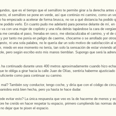
gundos, que es el tiempo que el semáforo te permite girar a la derecha antes
recto, el semáforo se pone en verde, así que continúo mi camino, como un v
o ha empezado a acelerar de forma brusca, no se a qué distancia ha podido q
he podido verlo. En cuanto pudo me adelantó para ponerse delante de mí, e
e va con una mujer de copiloto y una niña detrás tapándose la cara de vergüe
a me cerraba el paso, frenaba en seco, me obstaculizaba el camino, y el de 
 y por tanto me ponía en peligro de caerme, chocarme o se arrollado por otro
gesto, ni una sola palabra, no le quería dar un solo motivo de satisfacción al e
, miedo en ese momento no tenía, tan solo la sensación de estar viviendo a
le, pero según escribo esto mis manos tiemblan. Supongo que será la adrena
a ha continuado durante unos 400 metros aproximadamente cuando hizo echar
que te obliga a girar hacia la calle Juan de Olías, sentiría haberme ajusticiado
suficiente como para continuar su camino.
 mal? También soy conductor, tengo coche, y diría que con el código de circu
niobra está bien hecha, pero ya hasta te hace dudar.
de evitar esto? La única respuesta que veo es la de hacerme de menos y e
pre he creído en hacer respetar tu espacio, primero cumpliendo las normas de
no dejar que te pisen el espacio.