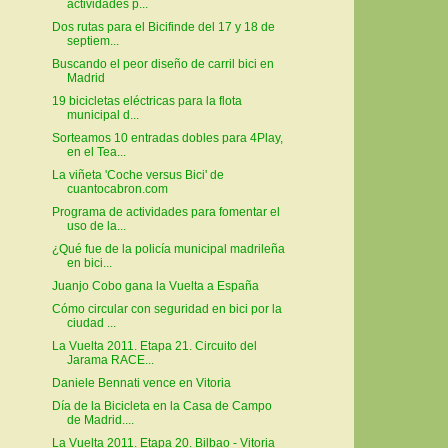
actividades p...
Dos rutas para el Bicifinde del 17 y 18 de
septiem...
Buscando el peor diseño de carril bici en
Madrid
19 bicicletas eléctricas para la flota
municipal d...
Sorteamos 10 entradas dobles para 4Play,
en el Tea...
La viñeta 'Coche versus Bici' de
cuantocabron.com
Programa de actividades para fomentar el
uso de la...
¿Qué fue de la policía municipal madrileña
en bici...
Juanjo Cobo gana la Vuelta a España
Cómo circular con seguridad en bici por la
ciudad ...
La Vuelta 2011. Etapa 21. Circuito del
Jarama RACE...
Daniele Bennati vence en Vitoria
Día de la Bicicleta en la Casa de Campo
de Madrid....
La Vuelta 2011. Etapa 20. Bilbao - Vitoria