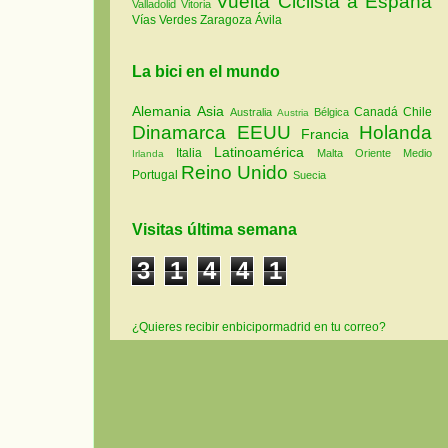
Vuelta Ciclista a España
Valladolid
Vitoria
Vías Verdes
Zaragoza
Ávila
La bici en el mundo
Alemania
Asia
Canadá
Chile
Australia
Bélgica
Austria
Dinamarca
EEUU
Holanda
Francia
Latinoamérica
Italia
Malta
Oriente Medio
Irlanda
Reino Unido
Portugal
Suecia
Visitas última semana
3
1
4
4
1
¿Quieres recibir enbicipormadrid en tu correo?