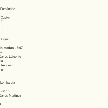
 Fernández
r Custom
 2
 3
 Duque
nisterios - 8:07
io
Carlos Lafuente
la
o Impuesto
nni
e
 Lombardía
 - 8:15
Carlos Martínez
3