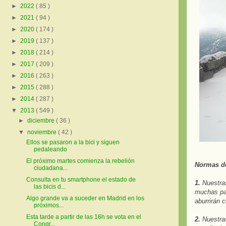
►
2022
( 85 )
►
2021
( 94 )
►
2020
( 174 )
►
2019
( 137 )
►
2018
( 214 )
►
2017
( 209 )
►
2016
( 263 )
►
2015
( 288 )
►
2014
( 287 )
▼
2013
( 549 )
►
diciembre
( 36 )
▼
noviembre
( 42 )
Ellos se pasaron a la bici y siguen
pedaleando
El próximo martes comienza la rebelión
Normas de
ciudadana...
Consulta en tu smartphone el estado de
1.
Nuestras
las bicis d...
muchas par
Algo grande va a suceder en Madrid en los
aburrirán 
próximos...
Esta tarde a partir de las 16h se vota en el
2.
Nuestras
Congr...