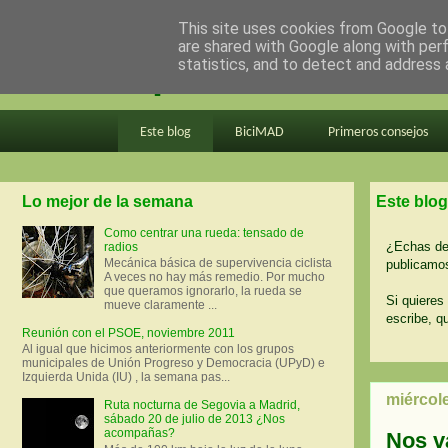
This site uses cookies from Google to 
are shared with Google along with per
en bici por madrid
statistics, and to detect and address 
Este blog
BiciMAD
Primeros consejos
Lo mejor de la semana
Este blog
Como centrar una rueda: tensado de
¿Echas de 
radios
Mecánica básica de supervivencia ciclista
publicamos
A veces no hay más remedio. Por mucho
que queramos ignorarlo, la rueda se
Si quieres 
mueve claramente ...
escribe, q
Reunión con el PSOE, noviembre 2011
Al igual que hicimos anteriormente con los grupos
municipales de Unión Progreso y Democracia (UPyD) e
Izquierda Unida (IU) , la semana pas...
miércol
Ruta nocturna de Segovia a Madrid,
sábado 20 de julio de 2013 ¿Nos
acompañas?
Nos v