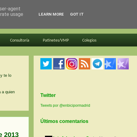
user-agent
erate usage
LEARN MORE
GOT IT
Consultoría
Patinetes/VMP
Colegios
y te lo
a a quien
Twitter
Tweets por @enbicipormadrid
Últimos comentarios
e 2013