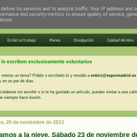
deliver its services and to analyze traffic. Your IP address and 
formance and security metrics to ensure quality of service, gen
abuse.
En bici al trabajo
Planos
Divulgación
Calidad del Aire
 lo escriben exclusivamente voluntarios
menos un tema? Pídelo o escríbelo tú y enviálo a
enbici@espormadrid.es
 en un par de días.
colaborar sin escribir o si te ha gustado un artículo, puedes invitar a una cañ
ue siempre hace ilusión.
es, 20 de noviembre de 2013
amos a la nieve. Sábado 23 de noviembre d