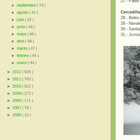
27.- Pablo
►
septiembre
( 74 )
Cercedilla
►
agosto
( 42 )
28.- Belén
►
julio
( 32 )
29.- Naval
►
junio
( 40 )
30.- Santi
►
mayo
( 48 )
31.- Jcvis
►
abril
( 48 )
►
marzo
( 47 )
►
febrero
( 44 )
►
enero
( 44 )
►
2012
( 625 )
►
2011
( 763 )
►
2010
( 822 )
►
2009
( 273 )
►
2008
( 171 )
►
2007
( 78 )
►
2006
( 12 )