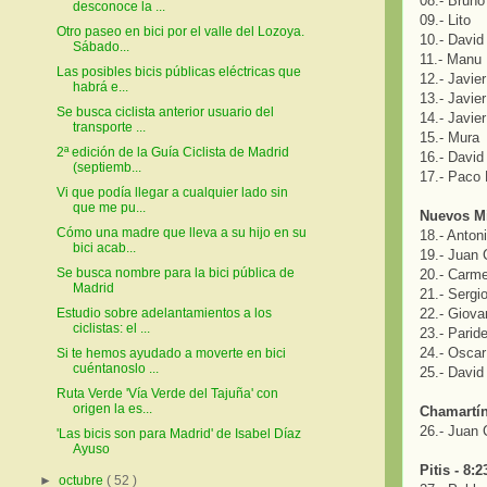
08.- Bruno
desconoce la ...
09.- Lito
Otro paseo en bici por el valle del Lozoya.
10.- David
Sábado...
11.- Manu
Las posibles bicis públicas eléctricas que
12.- Javie
habrá e...
13.- Javier
Se busca ciclista anterior usuario del
14.- Javier
transporte ...
15.- Mura
2ª edición de la Guía Ciclista de Madrid
16.- David
(septiemb...
17.- Paco
Vi que podía llegar a cualquier lado sin
que me pu...
Nuevos Mi
Cómo una madre que lleva a su hijo en su
18.- Anton
bici acab...
19.- Juan 
Se busca nombre para la bici pública de
20.- Carme
Madrid
21.- Sergi
Estudio sobre adelantamientos a los
22.- Giova
ciclistas: el ...
23.- Parid
24.- Oscar
Si te hemos ayudado a moverte en bici
cuéntanoslo ...
25.- David
Ruta Verde 'Vía Verde del Tajuña' con
origen la es...
Chamartín
26.- Juan 
'Las bicis son para Madrid' de Isabel Díaz
Ayuso
Pitis - 8:2
►
octubre
( 52 )