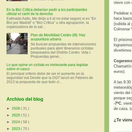
nieve con 
En la Bici Crítica deberían pedir a los participantes
Pedalear s
utilizar el carril de la derecha
hace basta
Estimado Aalto, Me dirijo a ti al no estar seguro si es “En
Bici por Madrid” o “Bici Crítica” u otra agrupación, la
(subida al
organizadora de la sal...
Colmenar V
Plan de Movilidad Centro (III): Haz
acupuntura urbana
El próxim
Se buscan propuestas de intervenciones
lograremos
puntuales para abrir itinerarios ciclistas
divertirnos
bloqueados del Distrito Centro. Vota I.
Propuestas gener...
Cogeremos
Lo que opine un ciclista es irrelevante para legislar
Chamartín 
sobre el casco
euros).
El principal criterio debe de ser el aumento en la
seguridad vial Desde que la DGT lanzó en Febrero de
2013 la propuesta de que todo ci...
A las 9:30
meteorológ
viento del
porque seg
Archivo del blog
-7ºC
, vien
►
2026
( 31 )
de casa, t
►
2025
( 51 )
¿Te vien
►
2024
( 58 )
►
2023
( 70 )