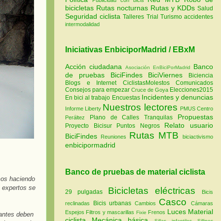
bicicletas
Rutas nocturnas
Rutas y KDDs
Salud
Seguridad ciclista
Talleres
Trial
Turismo
accidentes
intermodalidad
Iniciativas EnbiciporMadrid / EBxM
Acción ciudadana
Banco
Asociación EnBiciPorMadrid
de pruebas
BiciFindes
BiciViernes
Biciencia
Blogs e Internet
CiclistasMolestos
Comunicados
Consejos para empezar
Elecciones2015
Cruce de Goya
Incidentes y denuncias
En bici al trabajo
Encuestas
Nuestros lectores
Informe Liberty
PMUS Centro
Propuestas
Plano de Calles Tranquilas
Peráltez
Relato usuario
Proyecto Bicisur
Puntos Negros
Rutas MTB
BiciFindes
Reuniones
biciactivismo
enbicipormadrid
Banco de pruebas de material ciclista
mos haciendo
 expertos se
Bicicletas eléctricas
29 pulgadas
Bicis
Casco
Bicis urbanas
reclinadas
Cambios
Cámaras
Luces
Material
Espejos
Filtros y mascarillas
Frenos
Fixie
pantes deben
ciclista
Mecánica básica
Sillas infantiles
Sillines