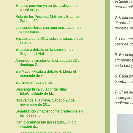
estudiar la
Ellas se mueven ya en bici y ahora nos
para afront
cuentan los...
Ruta de los Puentes, Molinos y Batanes.
3.
Cada cic
Sábado 30 ...
el guía de
Los conductores son aquí más pacientes
terceras p
comparando ...
Encuesta de la OCU sobre la situación de
4.
Los meno
la bici e...
caso de no
El casco a debate en la comisión de
Seguridad Vial...
5.
Es oblig
circulemos
Aprender a circular en bici: sábado 23 y
domingo 2...
en la bici 
Eje Mayor-Alcalá a debate 4. Llega el
momento de v...
6.
Cada par
bomba, cá
Bicifinde en La2 de tve
Descarga tu calculador de rutas
7.
Si en al
BikeCityGuide de M...
a cumplir 
Nos vamos a la nieve. Sábado 23 de
pudieran c
noviembre de 20...
Señalizando y haciéndome predecible en
bici desde ...
Ir en bici nunca fue tan seguro... ni dio
imagen d...