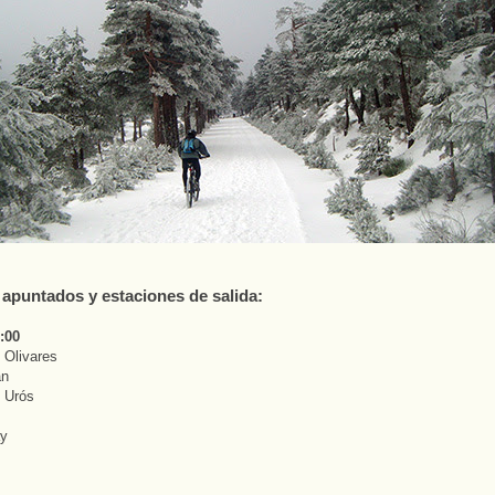
s apuntados y estaciones de salida:
:00
l Olivares
an
l Urós
ay