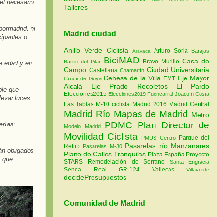
vel necesario
Talleres
ipormadrid
, ni
Madrid ciudad
cipantes o
Anillo Verde Ciclista
Arturo Soria
Barajas
Aravaca
BiciMAD
Casa de
Bravo Murillo
Barrio del Pilar
e edad y en
Campo
Ciudad Universitaria
Castellana
Chamartín
Dehesa de la Villa
Eje Mayor
EMT
Cruce de Goya
Alcalá
Eje Prado Recoletos
El Pardo
ble que
Elecciones2015
Elecciones2019
Fuencarral
Joaquín Costa
levar luces
Las Tablas
M-10 ciclista
Madrid 2016
Madrid Central
Madrid Río
Mapas de Madrid
Metro
PDMC Plan Director de
erías:
Modelo Madrid
Movilidad Ciclista
Parque del
PMUS Centro
Pasarelas río Manzanares
Retiro
Pasarelas M-30
rán obligados
Plano de Calles Tranquilas
Plaza España
Proyecto
s que
STARS
Remodelación de Serrano
Santa Engracia
Senda Real GR-124
Vallecas
Villaverde
decidePresupuestos
Comunidad de Madrid