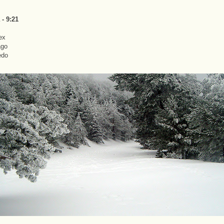
 - 9:21
ex
ago
edo