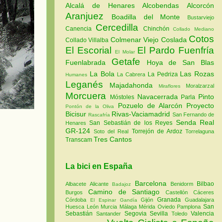
Alcalá de Henares
Alcobendas
Alcorcón
Aranjuez
Boadilla del Monte
Bustarviejo
Cercedilla
Canencia
Chinchón
Collado Mediano
Cotos
Colmenar Viejo
Coslada
Collado Villalba
El Escorial
El Pardo
Fuenfría
El Molar
Getafe
Fuenlabrada
Hoya de San Blas
La Bola
Las Rozas
La Pedriza
La Cabrera
Humanes
Leganés
Majadahonda
Moralzarzal
Miraflores
Morcuera
Navacerrada
Pinto
Móstoles
Parla
Pozuelo de Alarcón
Proyecto
Pontón de la Oliva
Bicisur
Rivas-Vaciamadrid
San Fernando de
Rascafría
Senda Real
San Sebastián de los Reyes
Henares
GR-124
Torrejón de Ardoz
Soto del Real
Torrelaguna
Tres Cantos
Transcam
La bici en España
Barcelona
Bilbao
Albacete
Alicante
Benidorm
Badajoz
Camino de Santiago
Burgos
Castellón
Cáceres
Granada
Córdoba
Gijón
Guadalajara
El Espinar
Gandía
San
Huesca
León
Murcia
Málaga
Mérida
Oviedo
Pamplona
Sebastián
Segovia
Sevilla
Valencia
Santander
Toledo