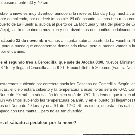
espesores entre 30 y 40 cm.
obre la nieve es muy divertido, aunque si la nieve es blanda y hay mucha ca
nte complicado, por no decir imposible. El año pasado hicimos tres rutas co
 puerto de La Fuenfría, subida al puerto de La Morcuera y ruta del puerto de C
iejo), las tres se dieron muy bien y nos divertimos como niños pedaleando en
o
sábado 23 de noviembre
vamos a intentar subir al puerto de La Fuenfría. N
 porque puede que encontremos demasiada nieve, pero al menos vamos a int
 por el camino.
 el segundo tren a Cercedilla, que sale de Atocha 8:00
, Nuevos Ministeri
8:15... y llega a Cercedilla a las 9:21. Precio billete: 5.30 euros (Familia Nu
 estaremos subiendo por carretera hacia las Dehesas de Cercedilla. Según la
icas, el cielo estará cubierto y la temperatura a esas horas será de
-3ºC
. Co
 Norte de 20km/h, la sensación térmica será de -7ºC. Tendremos que ir bien a
ún vayamos subiendo las temperaturas bajarán, y en el puerto (si llegamos)
tos del Norte de 40 km/h y una ST de -12ºC. Sí, es cierto, se está más calenti
apado con una manta... pero no es tan divertido.
es el sábado a pedalear por la nieve?