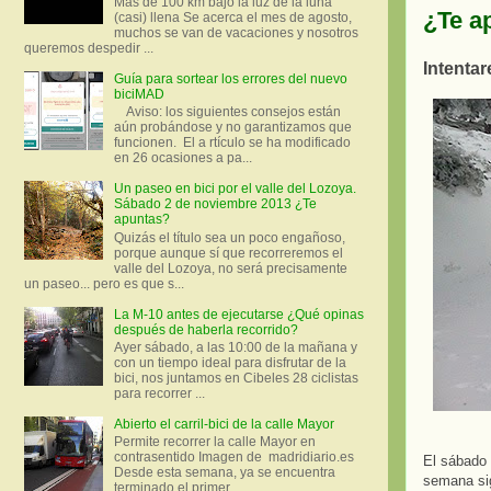
Más de 100 km bajo la luz de la luna
¿Te a
(casi) llena Se acerca el mes de agosto,
muchos se van de vacaciones y nosotros
queremos despedir ...
Intentar
Guía para sortear los errores del nuevo
biciMAD
Aviso: los siguientes consejos están
aún probándose y no garantizamos que
funcionen. El a rtículo se ha modificado
en 26 ocasiones a pa...
Un paseo en bici por el valle del Lozoya.
Sábado 2 de noviembre 2013 ¿Te
apuntas?
Quizás el título sea un poco engañoso,
porque aunque sí que recorreremos el
valle del Lozoya, no será precisamente
un paseo... pero es que s...
La M-10 antes de ejecutarse ¿Qué opinas
después de haberla recorrido?
Ayer sábado, a las 10:00 de la mañana y
con un tiempo ideal para disfrutar de la
bici, nos juntamos en Cibeles 28 ciclistas
para recorrer ...
Abierto el carril-bici de la calle Mayor
Permite recorrer la calle Mayor en
contrasentido Imagen de madridiario.es
El sábado
Desde esta semana, ya se encuentra
semana sig
terminado el primer...