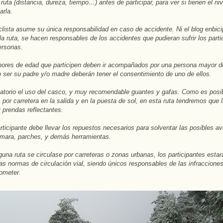
 ruta (distancia, dureza, tiempo…) antes de participar, para ver si tienen el ni
arla.
lista asume su única responsabilidad en caso de accidente. Ni el blog
enbic
 la ruta, se hacen responsables de los accidentes que pudieran sufrir los parti
ersonas.
res de edad que participen deben ir acompañados por una persona mayor d
 ser su padre y/o madre deberán tener el consentimiento de uno de ellos.
atorio el uso del casco, y muy recomendable guantes y gafas. Como es posi
 por carretera en la salida y en la puesta de sol, en esta ruta tendremos que l
y prendas reflectantes.
ticipante debe llevar los repuestos necesarios para solventar las posibles av
mara, parches, y demás herramientas.
guna ruta se circulase por carreteras o zonas urbanas, los participantes esta
las normas de circulación vial, siendo únicos responsables de las infraccione
ometer.