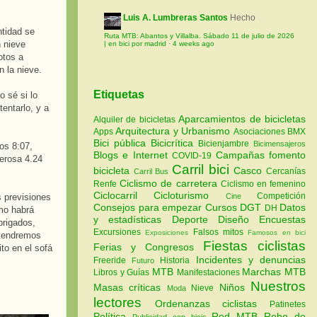
Luis A. Lumbreras Santos
Hecho
ntidad se
Ruta MTB: Abantos y Villalba. Sábado 11 de julio de 2026
n nieve
| en bici por madrid
·
4 weeks ago
otos a
 la nieve.
Etiquetas
o sé si lo
entarlo, y a
Aparcamientos de bicicletas
Alquiler de bicicletas
Arquitectura y Urbanismo
Apps
Asociaciones
BMX
Bici pública
Bicicrítica
Bicienjambre
Bicimensajeros
os 8:07,
Blogs e Internet
Campañas fomento
COVID-19
merosa 4.24
Carril bici
bicicleta
Casco
Cercanías
Carril Bus
Ciclismo de carretera
Renfe
Ciclismo en femenino
Ciclocarril
Cicloturismo
Competición
Cine
s previsiones
Consejos para empezar
Cursos
DGT
Datos
DH
mo habrá
y estadísticas
Deporte
Diseño
Encuestas
brigados,
Excursiones
Falsos mitos
Exposiciones
Famosos en bici
 tendremos
Fiestas ciclistas
Ferias y Congresos
to en el sofá
Incidentes y denuncias
Freeride
Historia
Futuro
MTB
Marchas MTB
Libros y Guías
Manifestaciones
Nuestros
Masas críticas
Niños
Nieve
Moda
lectores
Ordenanzas ciclistas
Patinetes
Política
Red MTB
Robo de
Publicidad con bicis