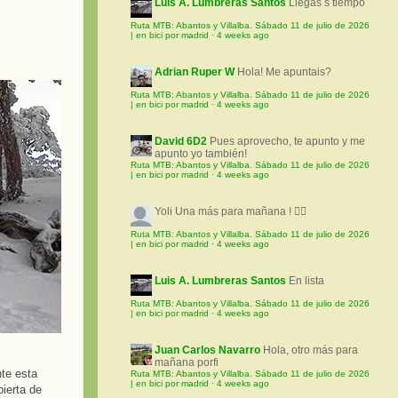
Luis A. Lumbreras Santos
Llegas s tiempo
Ruta MTB: Abantos y Villalba. Sábado 11 de julio de 2026
| en bici por madrid
·
4 weeks ago
Adrian Ruper W
Hola! Me apuntais?
Ruta MTB: Abantos y Villalba. Sábado 11 de julio de 2026
| en bici por madrid
·
4 weeks ago
David 6D2
Pues aprovecho, te apunto y me
apunto yo también!
Ruta MTB: Abantos y Villalba. Sábado 11 de julio de 2026
| en bici por madrid
·
4 weeks ago
Yoli
Una más para mañana ! 🚵‍♀️
Ruta MTB: Abantos y Villalba. Sábado 11 de julio de 2026
| en bici por madrid
·
4 weeks ago
Luis A. Lumbreras Santos
En lista
Ruta MTB: Abantos y Villalba. Sábado 11 de julio de 2026
| en bici por madrid
·
4 weeks ago
Juan Carlos Navarro
Hola, otro más para
mañana porfi
nte esta
Ruta MTB: Abantos y Villalba. Sábado 11 de julio de 2026
| en bici por madrid
·
4 weeks ago
ierta de