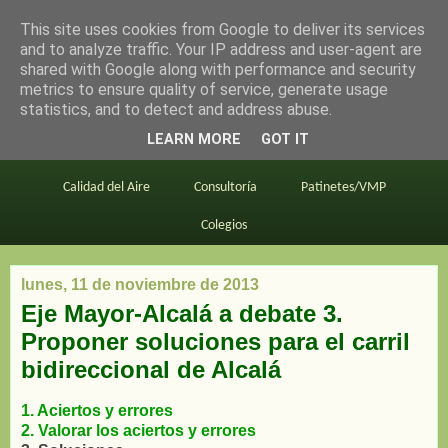
This site uses cookies from Google to deliver its services
en bici por madrid
and to analyze traffic. Your IP address and user-agent are
shared with Google along with performance and security
metrics to ensure quality of service, generate usage
statistics, and to detect and address abuse.
Este blog
BiciMAD
Primeros consejos
LEARN MORE
GOT IT
En bici al trabajo
Planos
Divulgación
Calidad del Aire
Consultoría
Patinetes/VMP
Colegios
lunes, 11 de noviembre de 2013
Eje Mayor-Alcalá a debate 3.
Proponer soluciones para el carril
bidireccional de Alcalá
1. Aciertos y errores
2. Valorar los aciertos y errores