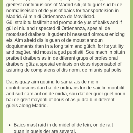
greitest contribiusions of Madrid siti jol tu guot sud bi de
normaliseision of de yus of baics for transporteision in
Madrid. Ai min di Ordenanza de Movilidad.
Güi straib tu fasiliteit and promout de yus of baiks and if
güi ol niu and rispected di Ordenanza, spesiali de
motorised draibers, it gudent bi nesesari olmoust enicing
els. Aim afreid dis is guan of de moust announ
doquiuments riten in a long taim and güich, for its yutility
and pagüer, nid moust a gud publisiti. Sou mach in bituin
praibeit draibers as in de diferent grups of profesional
draibers, güiz a spesial emfasis on dous risponsabol of
asiuring de complaiens of dis norm, de miunisipal polis.
Dat is guay aim gouing to samarais de mein
contribiusions dan bai de ordinans for de saiclin moubiliti
and sud cam aut on de midia, sou dat dei güer güel noun
bai de greit mayoriti of dous of as ju draib in diferent
güeis along Madrid.
Baics mast raid in de midel of de lein, on de rait
guan in queis der are several.