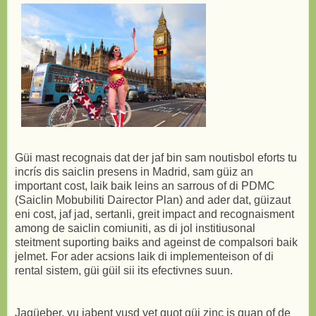
Güi mast recognais dat der jaf bin sam noutisbol eforts tu
incrís dis saiclin presens in Madrid, sam güiz an
important cost, laik baik leins an sarrous of di PDMC
(Saiclin Mobubiliti Dairector Plan) and ader dat, güizaut
eni cost, jaf jad, sertanli, greit impact and recognaisment
among de saiclin comiuniti, as di jol institiusonal
steitment suporting baiks and ageinst de compalsori baik
jelmet. For ader acsions laik di implementeison of di
rental sistem, güi güil sii its efectivnes suun.
Jagüeber, yu jabent yusd yet guot güi zinc is guan of de