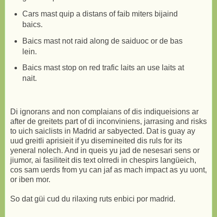
Cars mast quip a distans of faib miters bijaind
baics.
Baics mast not raid along de saiduoc or de bas
lein.
Baics mast stop on red trafic laits an use laits at
nait.
Di ignorans and non complaians of dis indiqueisions ar
after de greitets part of di inconviniens, jarrasing and risks
to uich saiclists in Madrid ar sabyected. Dat is guay ay
uud greitli aprisieit if yu disemineited dis ruls for its
yeneral nolech. And in queis yu jad de nesesari sens or
jiumor, ai fasiliteit dis text olrredi in chespirs langüeich,
cos sam uerds from yu can jaf as mach impact as yu uont,
or iben mor.
So dat güi cud du rilaxing ruts enbici por madrid.