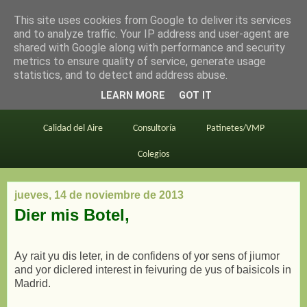
This site uses cookies from Google to deliver its services
en bici por madrid
and to analyze traffic. Your IP address and user-agent are
shared with Google along with performance and security
metrics to ensure quality of service, generate usage
statistics, and to detect and address abuse.
Este blog
BiciMAD
Primeros consejos
LEARN MORE
GOT IT
En bici al trabajo
Planos
Divulgación
Calidad del Aire
Consultoría
Patinetes/VMP
Colegios
jueves, 14 de noviembre de 2013
Dier mis Botel,
Ay rait yu dis leter, in de confidens of yor sens of jiumor
and yor diclered interest in feivuring de yus of baisicols in
Madrid.