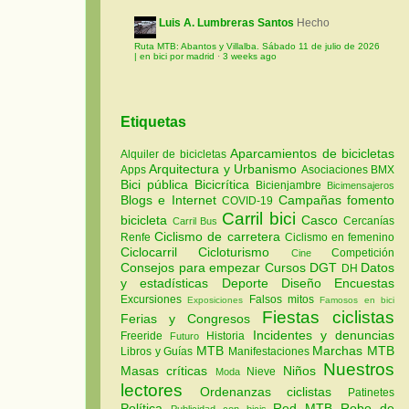
Luis A. Lumbreras Santos
Hecho
Ruta MTB: Abantos y Villalba. Sábado 11 de julio de 2026
| en bici por madrid
·
3 weeks ago
Etiquetas
Aparcamientos de bicicletas
Alquiler de bicicletas
Arquitectura y Urbanismo
Apps
Asociaciones
BMX
Bici pública
Bicicrítica
Bicienjambre
Bicimensajeros
Blogs e Internet
Campañas fomento
COVID-19
Carril bici
bicicleta
Casco
Cercanías
Carril Bus
Ciclismo de carretera
Renfe
Ciclismo en femenino
Ciclocarril
Cicloturismo
Competición
Cine
Consejos para empezar
Cursos
DGT
Datos
DH
y estadísticas
Deporte
Diseño
Encuestas
Excursiones
Falsos mitos
Exposiciones
Famosos en bici
Fiestas ciclistas
Ferias y Congresos
Incidentes y denuncias
Freeride
Historia
Futuro
MTB
Marchas MTB
Libros y Guías
Manifestaciones
Nuestros
Masas críticas
Niños
Nieve
Moda
lectores
Ordenanzas ciclistas
Patinetes
Política
Red MTB
Robo de
Publicidad con bicis