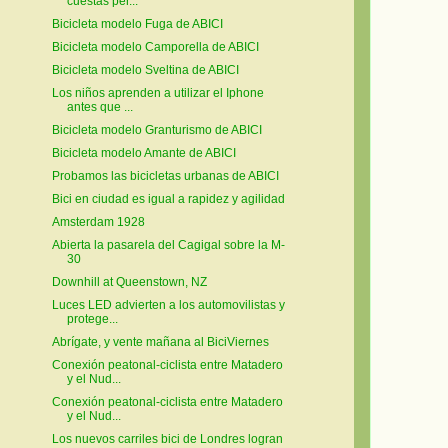
cuestas per...
Bicicleta modelo Fuga de ABICI
Bicicleta modelo Camporella de ABICI
Bicicleta modelo Sveltina de ABICI
Los niños aprenden a utilizar el Iphone
antes que ...
Bicicleta modelo Granturismo de ABICI
Bicicleta modelo Amante de ABICI
Probamos las bicicletas urbanas de ABICI
Bici en ciudad es igual a rapidez y agilidad
Amsterdam 1928
Abierta la pasarela del Cagigal sobre la M-
30
Downhill at Queenstown, NZ
Luces LED advierten a los automovilistas y
protege...
Abrígate, y vente mañana al BiciViernes
Conexión peatonal-ciclista entre Matadero
y el Nud...
Conexión peatonal-ciclista entre Matadero
y el Nud...
Los nuevos carriles bici de Londres logran