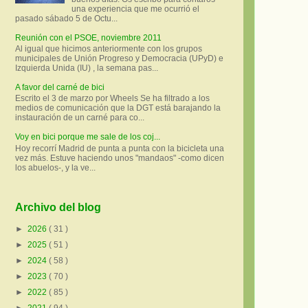
una experiencia que me ocurrió el
pasado sábado 5 de Octu...
Reunión con el PSOE, noviembre 2011
Al igual que hicimos anteriormente con los grupos
municipales de Unión Progreso y Democracia (UPyD) e
Izquierda Unida (IU) , la semana pas...
A favor del carné de bici
Escrito el 3 de marzo por Wheels Se ha filtrado a los
medios de comunicación que la DGT está barajando la
instauración de un carné para co...
Voy en bici porque me sale de los coj...
Hoy recorrí Madrid de punta a punta con la bicicleta una
vez más. Estuve haciendo unos "mandaos" -como dicen
los abuelos-, y la ve...
Archivo del blog
►
2026
( 31 )
►
2025
( 51 )
►
2024
( 58 )
►
2023
( 70 )
►
2022
( 85 )