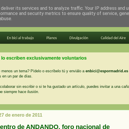
deliver its services and to analyze traffic. Your IP address and 
formance and security metrics to ensure quality of service, gen
abuse.
En bici al trabajo
Planos
Divulgación
Calidad del Aire
 lo escriben exclusivamente voluntarios
menos un tema? Pídelo o escríbelo tú y enviálo a
enbici@espormadrid.es
 en un par de días.
colaborar sin escribir o si te ha gustado un artículo, puedes invitar a una cañ
ue siempre hace ilusión.
27 de enero de 2011
uentro de ANDANDO, foro nacional de