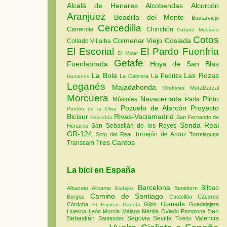
Alcalá de Henares
Alcobendas
Alcorcón
Aranjuez
Boadilla del Monte
Bustarviejo
Cercedilla
Canencia
Chinchón
Collado Mediano
Cotos
Colmenar Viejo
Coslada
Collado Villalba
El Escorial
El Pardo
Fuenfría
El Molar
Getafe
Fuenlabrada
Hoya de San Blas
La Bola
Las Rozas
La Pedriza
La Cabrera
Humanes
Leganés
Majadahonda
Moralzarzal
Miraflores
Morcuera
Navacerrada
Pinto
Móstoles
Parla
Pozuelo de Alarcón
Proyecto
Pontón de la Oliva
Bicisur
Rivas-Vaciamadrid
San Fernando de
Rascafría
Senda Real
San Sebastián de los Reyes
Henares
GR-124
Torrejón de Ardoz
Soto del Real
Torrelaguna
Tres Cantos
Transcam
La bici en España
Barcelona
Bilbao
Albacete
Alicante
Benidorm
Badajoz
Camino de Santiago
Burgos
Castellón
Cáceres
Granada
Córdoba
Gijón
Guadalajara
El Espinar
Gandía
San
Huesca
León
Murcia
Málaga
Mérida
Oviedo
Pamplona
Sebastián
Segovia
Sevilla
Valencia
Santander
Toledo