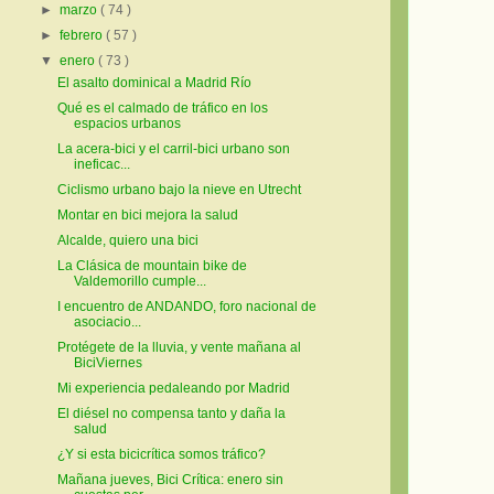
►
marzo
( 74 )
►
febrero
( 57 )
▼
enero
( 73 )
El asalto dominical a Madrid Río
Qué es el calmado de tráfico en los
espacios urbanos
La acera-bici y el carril-bici urbano son
ineficac...
Ciclismo urbano bajo la nieve en Utrecht
Montar en bici mejora la salud
Alcalde, quiero una bici
La Clásica de mountain bike de
Valdemorillo cumple...
I encuentro de ANDANDO, foro nacional de
asociacio...
Protégete de la lluvia, y vente mañana al
BiciViernes
Mi experiencia pedaleando por Madrid
El diésel no compensa tanto y daña la
salud
¿Y si esta bicicrítica somos tráfico?
Mañana jueves, Bici Crítica: enero sin