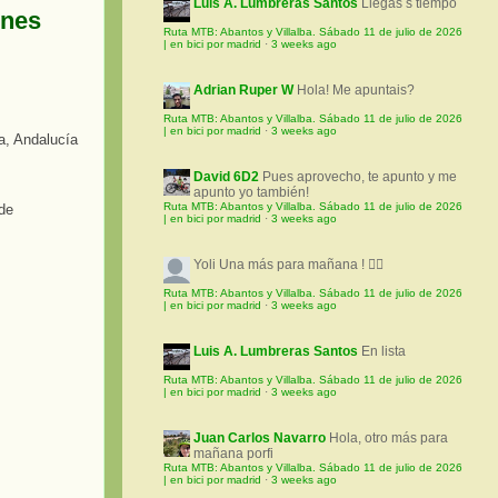
Luis A. Lumbreras Santos
Llegas s tiempo
ones
Ruta MTB: Abantos y Villalba. Sábado 11 de julio de 2026
| en bici por madrid
·
3 weeks ago
Adrian Ruper W
Hola! Me apuntais?
Ruta MTB: Abantos y Villalba. Sábado 11 de julio de 2026
| en bici por madrid
·
3 weeks ago
a, Andalucía
David 6D2
Pues aprovecho, te apunto y me
apunto yo también!
Ruta MTB: Abantos y Villalba. Sábado 11 de julio de 2026
| en bici por madrid
·
3 weeks ago
Yoli
Una más para mañana ! 🚵‍♀️
Ruta MTB: Abantos y Villalba. Sábado 11 de julio de 2026
| en bici por madrid
·
3 weeks ago
Luis A. Lumbreras Santos
En lista
Ruta MTB: Abantos y Villalba. Sábado 11 de julio de 2026
| en bici por madrid
·
3 weeks ago
Juan Carlos Navarro
Hola, otro más para
mañana porfi
Ruta MTB: Abantos y Villalba. Sábado 11 de julio de 2026
| en bici por madrid
·
3 weeks ago