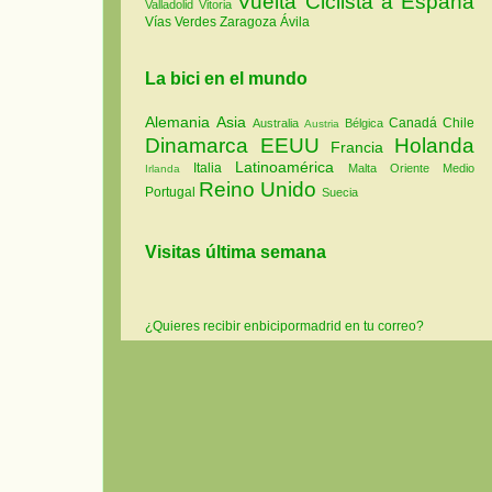
Vuelta Ciclista a España
Valladolid
Vitoria
Vías Verdes
Zaragoza
Ávila
La bici en el mundo
Alemania
Asia
Canadá
Chile
Australia
Bélgica
Austria
Dinamarca
EEUU
Holanda
Francia
Latinoamérica
Italia
Malta
Oriente Medio
Irlanda
Reino Unido
Portugal
Suecia
Visitas última semana
¿Quieres recibir enbicipormadrid en tu correo?