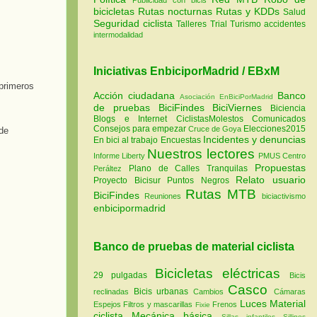
bicicletas
Rutas nocturnas
Rutas y KDDs
Salud
Seguridad ciclista
Talleres
Trial
Turismo
accidentes
intermodalidad
Iniciativas EnbiciporMadrid / EBxM
primeros
Acción ciudadana
Banco
Asociación EnBiciPorMadrid
de pruebas
BiciFindes
BiciViernes
Biciencia
Blogs e Internet
CiclistasMolestos
Comunicados
Consejos para empezar
Elecciones2015
Cruce de Goya
Incidentes y denuncias
En bici al trabajo
Encuestas
Nuestros lectores
Informe Liberty
PMUS Centro
Propuestas
Plano de Calles Tranquilas
Peráltez
Relato usuario
Proyecto Bicisur
Puntos Negros
Rutas MTB
BiciFindes
Reuniones
biciactivismo
enbicipormadrid
Banco de pruebas de material ciclista
Bicicletas eléctricas
29 pulgadas
Bicis
Casco
Bicis urbanas
reclinadas
Cambios
Cámaras
Luces
Material
Espejos
Filtros y mascarillas
Frenos
Fixie
ciclista
Mecánica básica
Sillas infantiles
Sillines