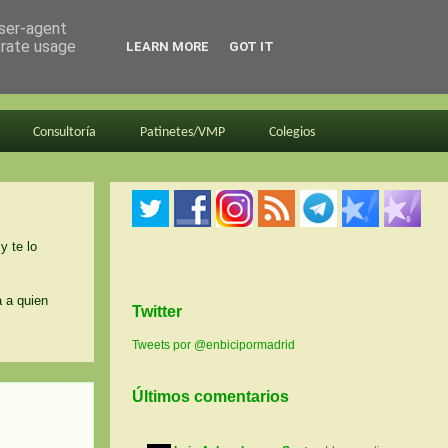
user-agent
erate usage
LEARN MORE
GOT IT
Consultoría
Patinetes/VMP
Colegios
y te lo
a a quien
Twitter
Tweets por @enbicipormadrid
Últimos comentarios