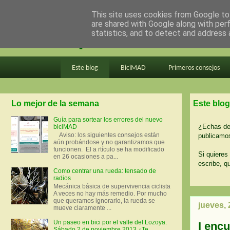
This site uses cookies from Google to 
are shared with Google along with per
en bici por madrid
statistics, and to detect and address 
Este blog
BiciMAD
Primeros consejos
Lo mejor de la semana
Este blog
Guía para sortear los errores del nuevo
¿Echas de 
biciMAD
Aviso: los siguientes consejos están
publicamos
aún probándose y no garantizamos que
funcionen. El a rtículo se ha modificado
Si quieres 
en 26 ocasiones a pa...
escribe, q
Como centrar una rueda: tensado de
radios
Mecánica básica de supervivencia ciclista
A veces no hay más remedio. Por mucho
que queramos ignorarlo, la rueda se
jueves, 
mueve claramente ...
Un paseo en bici por el valle del Lozoya.
I enc
Sábado 2 de noviembre 2013 ¿Te