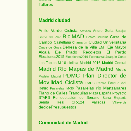
Talleres
Madrid ciudad
Anillo Verde Ciclista
Arturo Soria
Barajas
Aravaca
BiciMAD
Casa de
Bravo Murillo
Barrio del Pilar
Campo
Ciudad Universitaria
Castellana
Chamartín
Dehesa de la Villa
Eje Mayor
EMT
Cruce de Goya
Alcalá
Eje Prado Recoletos
El Pardo
Elecciones2015
Elecciones2019
Fuencarral
Joaquín Costa
Las Tablas
M-10 ciclista
Madrid 2016
Madrid Central
Madrid Río
Mapas de Madrid
Metro
PDMC Plan Director de
Modelo Madrid
Movilidad Ciclista
Parque del
PMUS Centro
Pasarelas río Manzanares
Retiro
Pasarelas M-30
Plano de Calles Tranquilas
Plaza España
Proyecto
STARS
Remodelación de Serrano
Santa Engracia
Senda Real GR-124
Vallecas
Villaverde
decidePresupuestos
Comunidad de Madrid