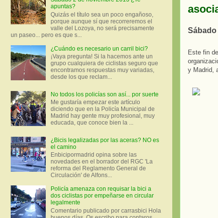
asoci
apuntas?
Quizás el título sea un poco engañoso,
porque aunque sí que recorreremos el
valle del Lozoya, no será precisamente
Sábado 
un paseo... pero es que s...
¿Cuándo es necesario un carril bici?
Este fin d
¡Vaya pregunta! Si la hacemos ante un
organizaci
grupo cualquiera de ciclistas seguro que
y Madrid,
encontramos respuestas muy variadas,
desde los que reclam...
No todos los policías son así... por suerte
Me gustaría empezar este artículo
diciendo que en la Policía Municipal de
Madrid hay gente muy profesional, muy
educada, que conoce bien la ...
¿Bicis legalizadas por las aceras? NO es
el camino
Enbicipormadrid opina sobre las
novedades en el borrador del RGC 'La
reforma del Reglamento General de
Circulación' de Alfons...
Policía amenaza con requisar la bici a
dos ciclistas por empeñarse en circular
legalmente
Comentario publicado por carrasbici Hola
buenos días. Os escribo para contaros