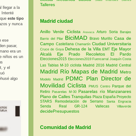
Talleres
 llegar a la
. Intenté
o que
este tipo
Madrid ciudad
razos y nunca
Anillo Verde Ciclista
Arturo Soria
Barajas
Aravaca
BiciMAD
Casa de
Bravo Murillo
Barrio del Pilar
n ese
Campo
Ciudad Universitaria
Castellana
Chamartín
den pasar,
Dehesa de la Villa
Eje Mayor
EMT
Cruce de Goya
a mano era un
Alcalá
Eje Prado Recoletos
El Pardo
e niños es un
Elecciones2015
Elecciones2019
Fuencarral
Joaquín Costa
us
Las Tablas
M-10 ciclista
Madrid 2016
Madrid Central
, y el
Madrid Río
Mapas de Madrid
Metro
tuó
PDMC Plan Director de
ehusé algo
Modelo Madrid
Movilidad Ciclista
Parque del
PMUS Centro
Pasarelas río Manzanares
Retiro
Pasarelas M-30
Plano de Calles Tranquilas
Plaza España
Proyecto
STARS
Remodelación de Serrano
Santa Engracia
Senda Real GR-124
Vallecas
Villaverde
decidePresupuestos
Comunidad de Madrid