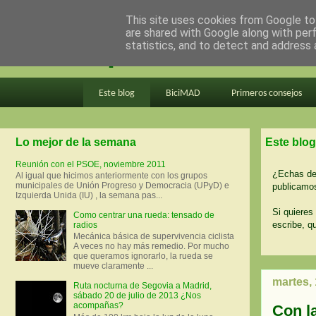
This site uses cookies from Google to 
are shared with Google along with per
en bici por madrid
statistics, and to detect and address 
Este blog
BiciMAD
Primeros consejos
Lo mejor de la semana
Este blog
Reunión con el PSOE, noviembre 2011
¿Echas de 
Al igual que hicimos anteriormente con los grupos
municipales de Unión Progreso y Democracia (UPyD) e
publicamos
Izquierda Unida (IU) , la semana pas...
Si quieres 
Como centrar una rueda: tensado de
escribe, q
radios
Mecánica básica de supervivencia ciclista
A veces no hay más remedio. Por mucho
que queramos ignorarlo, la rueda se
mueve claramente ...
martes,
Ruta nocturna de Segovia a Madrid,
sábado 20 de julio de 2013 ¿Nos
acompañas?
Con l