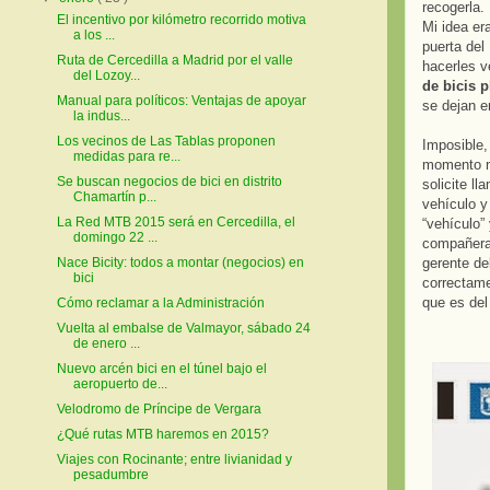
recogerla.
El incentivo por kilómetro recorrido motiva
Mi idea era
a los ...
puerta del
Ruta de Cercedilla a Madrid por el valle
hacerles v
del Lozoy...
de bicis 
Manual para políticos: Ventajas de apoyar
se dejan en
la indus...
Los vecinos de Las Tablas proponen
Imposible, 
medidas para re...
momento no
Se buscan negocios de bici en distrito
solicite ll
Chamartín p...
vehículo y
La Red MTB 2015 será en Cercedilla, el
“vehículo”
domingo 22 ...
compañeras
gerente de
Nace Bicity: todos a montar (negocios) en
bici
correctame
que es del
Cómo reclamar a la Administración
Vuelta al embalse de Valmayor, sábado 24
de enero ...
Nuevo arcén bici en el túnel bajo el
aeropuerto de...
Velodromo de Príncipe de Vergara
¿Qué rutas MTB haremos en 2015?
Viajes con Rocinante; entre livianidad y
pesadumbre