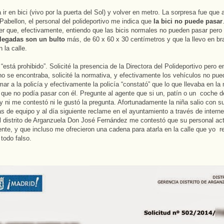
 ir en bici (vivo por la puerta del Sol) y volver en metro. La sorpresa fue que al
 Pabellon, el personal del polideportivo me indica que
la bici no puede pasar
er que, efectivamente, entiendo que las bicis normales no pueden pasar per
plegadas son un bulto
más, de 60 x 60 x 30 centímetros y que la llevo en b
 la calle.
“está prohibido”. Solicité la presencia de la Directora del Polideportivo pero e
 se encontraba, solicité la normativa, y efectivamente los vehículos no pue
amar a la policía y efectivamente la policía “constató” que lo que llevaba en l
 que no podía pasar con él. Pregunte al agente que si un, patín o un coche d
 y ni me contestó ni le gustó la pregunta. Afortunadamente la niña salio con s
 de equipo y al día siguiente reclame en el ayuntamiento a través de internet
l distrito de Arganzuela Don José Fernández me contestó que su personal ac
nte, y que incluso me ofrecieron una cadena para atarla en la calle que yo r
 todo falso.