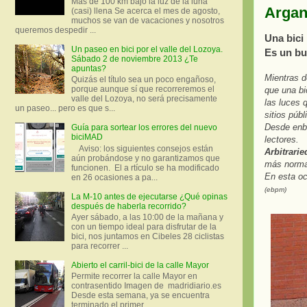
Más de 100 km bajo la luz de la luna
Argan
(casi) llena Se acerca el mes de agosto,
muchos se van de vacaciones y nosotros
queremos despedir ...
Una bici 
Un paseo en bici por el valle del Lozoya.
Es un bu
Sábado 2 de noviembre 2013 ¿Te
apuntas?
Mientras 
Quizás el título sea un poco engañoso,
porque aunque sí que recorreremos el
que una b
valle del Lozoya, no será precisamente
las luces 
un paseo... pero es que s...
sitios púb
Desde enbi
Guía para sortear los errores del nuevo
biciMAD
lectores.
Aviso: los siguientes consejos están
Arbitrari
aún probándose y no garantizamos que
más normal
funcionen. El a rtículo se ha modificado
En esta oc
en 26 ocasiones a pa...
(ebpm)
La M-10 antes de ejecutarse ¿Qué opinas
después de haberla recorrido?
Ayer sábado, a las 10:00 de la mañana y
con un tiempo ideal para disfrutar de la
bici, nos juntamos en Cibeles 28 ciclistas
para recorrer ...
Abierto el carril-bici de la calle Mayor
Permite recorrer la calle Mayor en
contrasentido Imagen de madridiario.es
Desde esta semana, ya se encuentra
terminado el primer...