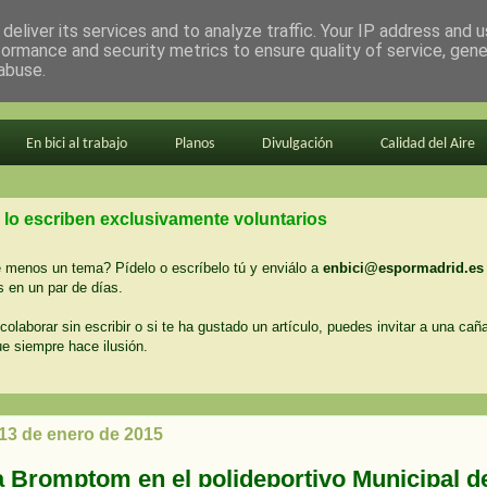
deliver its services and to analyze traffic. Your IP address and 
formance and security metrics to ensure quality of service, gen
abuse.
En bici al trabajo
Planos
Divulgación
Calidad del Aire
 lo escriben exclusivamente voluntarios
menos un tema? Pídelo o escríbelo tú y enviálo a
enbici@espormadrid.es
 en un par de días.
colaborar sin escribir o si te ha gustado un artículo, puedes invitar a una cañ
ue siempre hace ilusión.
 13 de enero de 2015
a Bromptom en el polideportivo Municipal d