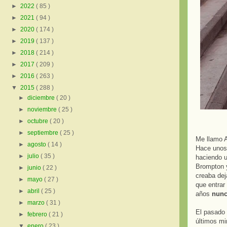
►
2022
( 85 )
►
2021
( 94 )
►
2020
( 174 )
►
2019
( 137 )
►
2018
( 214 )
►
2017
( 209 )
►
2016
( 263 )
▼
2015
( 288 )
►
diciembre
( 20 )
►
noviembre
( 25 )
►
octubre
( 20 )
►
septiembre
( 25 )
Me llamo 
►
agosto
( 14 )
Hace unos 
►
julio
( 35 )
haciendo u
Brompton y
►
junio
( 22 )
creaba dej
►
mayo
( 27 )
que entrar
►
abril
( 25 )
años
nunc
►
marzo
( 31 )
El pasado 
►
febrero
( 21 )
últimos mi
▼
enero
( 23 )