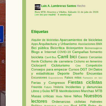
Luis A. Lumbreras Santos
Hecho
Ruta MTB: Abantos y Villalba. Sábado 11 de julio de 2026
| en bici por madrid
·
4 weeks ago
Etiquetas
Aparcamientos de bicicletas
Alquiler de bicicletas
Arquitectura y Urbanismo
Apps
Asociaciones
BMX
Bici pública
Bicicrítica
Bicienjambre
Bicimensajeros
Blogs e Internet
Campañas fomento
COVID-19
Carril bici
bicicleta
Casco
Cercanías
Carril Bus
Ciclismo de carretera
Renfe
Ciclismo en femenino
Ciclocarril
Cicloturismo
Competición
Cine
Consejos para empezar
Cursos
DGT
Datos
DH
y estadísticas
Deporte
Diseño
Encuestas
Excursiones
Falsos mitos
Exposiciones
Famosos en bici
Fiestas ciclistas
Ferias y Congresos
Incidentes y denuncias
Freeride
Historia
Futuro
MTB
Marchas MTB
Libros y Guías
Manifestaciones
Nuestros
Masas críticas
Niños
Nieve
Moda
lectores
Ordenanzas ciclistas
Patinetes
Política
Red MTB
Robo de
Publicidad con bicis