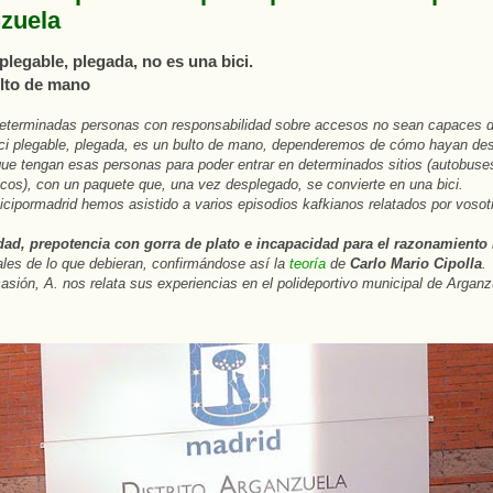
zuela
plegable, plegada, no es una bici.
lto de mano
determinadas personas con responsabilidad sobre accesos no sean capaces d
ici plegable, plegada, es un bulto de mano, dependeremos de cómo hayan de
que tengan esas personas para poder entrar en determinados sitios (autobuses
licos), con un paquete que, una vez desplegado, se convierte en una bici.
cipormadrid hemos asistido a varios episodios kafkianos relatados por vosot
edad, prepotencia con gorra de plato e incapacidad para el razonamiento
es de lo que debieran, confirmándose así la
teoría
de
Carlo Mario Cipolla
.
asión, A. nos relata sus experiencias en el polideportivo municipal de Arganz