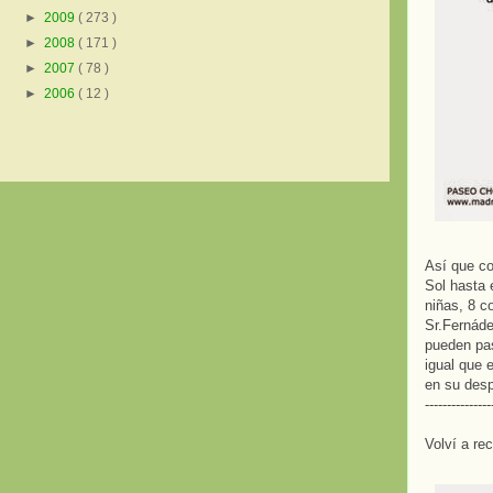
►
2009
( 273 )
►
2008
( 171 )
►
2007
( 78 )
►
2006
( 12 )
Así que co
Sol hasta 
niñas, 8 c
Sr.Fernáde
pueden pas
igual que 
en su desp
---------------
Volví a re