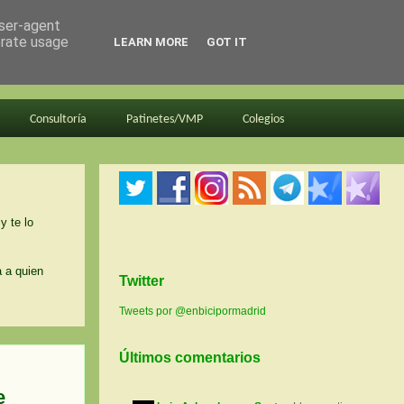
user-agent
erate usage
LEARN MORE
GOT IT
Consultoría
Patinetes/VMP
Colegios
y te lo
a a quien
Twitter
Tweets por @enbicipormadrid
Últimos comentarios
e