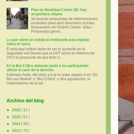
Plan de Movilidad Centro (III): Haz
acupuntura urbana
Se buscan propuestas de intervenciones
puntuales para abrir itinerarios ciclistas
bloqueados del Distrito Centro. Vota I.
Propuestas gener...
Lo que opine un ciclista es irrelevante para legislar
sobre el casco
El principal criterio debe de ser el aumento en la
seguridad vial Desde que la DGT lanzó en Febrero de
2013 la propuesta de que todo ci...
En la Bici Crítica deberían pedir a los participantes
utilizar el carril de la derecha
Estimado Aalto, Me dirijo a ti al no estar seguro si es “En
Bici por Madrid” o “Bici Crítica” u otra agrupación, la
organizadora de la sal...
Archivo del blog
►
2026
( 31 )
►
2025
( 51 )
►
2024
( 58 )
►
2023
( 70 )