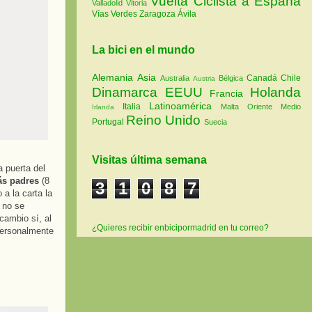
Vuelta Ciclista a España
Valladolid
Vitoria
Vías Verdes
Zaragoza
Ávila
La bici en el mundo
Alemania
Asia
Canadá
Chile
Australia
Bélgica
Austria
Dinamarca
EEUU
Holanda
Francia
Latinoamérica
Italia
Malta
Oriente Medio
Irlanda
Reino Unido
Portugal
Suecia
Visitas última semana
a puerta del
ás padres
(8
3
1
0
8
7
 a la carta la
 no se
cambio sí, al
¿Quieres recibir enbicipormadrid en tu correo?
 personalmente