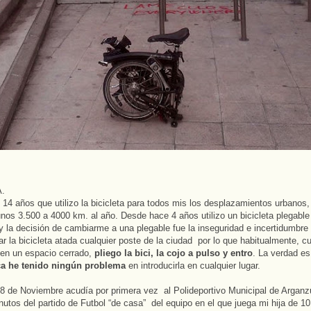
A.
14 años que utilizo la bicicleta para todos mis los desplazamientos urbanos
nos 3.500 a 4000 km. al año. Desde hace 4 años utilizo un bicicleta plegable
 la decisión de cambiarme a una plegable fue la inseguridad e incertidumbr
ar la bicicleta atada cualquier poste de la ciudad por lo que habitualmente, 
 en un espacio cerrado,
pliego la bici, la cojo a pulso y entro
. La verdad es
a he tenido ningún problema
en introducirla en cualquier lugar.
8 de Noviembre acudía por primera vez al Polideportivo Municipal de Arganzu
nutos del partido de Futbol “de casa” del equipo en el que juega mi hija de 10