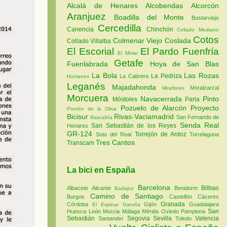
Alcalá de Henares
Alcobendas
Alcorcón
Aranjuez
Boadilla del Monte
Bustarviejo
Cercedilla
Canencia
Chinchón
Collado Mediano
Cotos
Colmenar Viejo
Coslada
Collado Villalba
El Escorial
El Pardo
Fuenfría
El Molar
Getafe
Fuenlabrada
Hoya de San Blas
La Bola
Las Rozas
La Pedriza
La Cabrera
Humanes
Leganés
Majadahonda
Moralzarzal
Miraflores
Morcuera
Navacerrada
Pinto
Móstoles
Parla
Pozuelo de Alarcón
Proyecto
Pontón de la Oliva
Bicisur
Rivas-Vaciamadrid
San Fernando de
Rascafría
Senda Real
San Sebastián de los Reyes
Henares
GR-124
Torrejón de Ardoz
Soto del Real
Torrelaguna
Tres Cantos
Transcam
La bici en España
Barcelona
Bilbao
Albacete
Alicante
Benidorm
Badajoz
Camino de Santiago
Burgos
Castellón
Cáceres
Granada
Córdoba
Gijón
Guadalajara
El Espinar
Gandía
San
Huesca
León
Murcia
Málaga
Mérida
Oviedo
Pamplona
Sebastián
Segovia
Sevilla
Valencia
Santander
Toledo