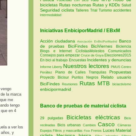
bicicletas
Rutas nocturnas
Rutas y KDDs
Salud
Seguridad ciclista
Talleres
Trial
Turismo
accidentes
intermodalidad
Iniciativas EnbiciporMadrid / EBxM
Acción ciudadana
Banco
Asociación EnBiciPorMadrid
de pruebas
BiciFindes
BiciViernes
Biciencia
Blogs e Internet
CiclistasMolestos
Comunicados
Consejos para empezar
Elecciones2015
Cruce de Goya
Incidentes y denuncias
En bici al trabajo
Encuestas
Nuestros lectores
Informe Liberty
PMUS Centro
Propuestas
Plano de Calles Tranquilas
Peráltez
Relato usuario
Proyecto Bicisur
Puntos Negros
Rutas MTB
BiciFindes
Reuniones
biciactivismo
, vengo
enbicipormadrid
 de la marca
e que me
cuando tengo
Banco de pruebas de material ciclista
 que en 4
Bicicletas eléctricas
29 pulgadas
Bicis
Casco
Bicis urbanas
reclinadas
Cambios
Cámaras
ela a ver los
Luces
Material
Espejos
Filtros y mascarillas
Frenos
Fixie
 años, y
ciclista
Mecánica básica
Sillas infantiles
Sillines