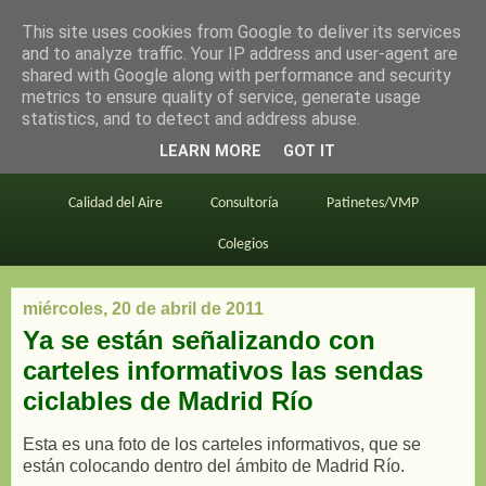
This site uses cookies from Google to deliver its services
en bici por madrid
and to analyze traffic. Your IP address and user-agent are
shared with Google along with performance and security
metrics to ensure quality of service, generate usage
statistics, and to detect and address abuse.
Este blog
BiciMAD
Primeros consejos
LEARN MORE
GOT IT
En bici al trabajo
Planos
Divulgación
Calidad del Aire
Consultoría
Patinetes/VMP
Colegios
miércoles, 20 de abril de 2011
Ya se están señalizando con
carteles informativos las sendas
ciclables de Madrid Río
Esta es una foto de los carteles informativos, que se
están colocando dentro del ámbito de Madrid Río.