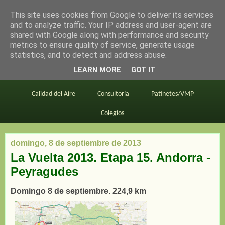
This site uses cookies from Google to deliver its services
en bici por madrid
and to analyze traffic. Your IP address and user-agent are
shared with Google along with performance and security
metrics to ensure quality of service, generate usage
statistics, and to detect and address abuse.
Este blog
BiciMAD
Primeros consejos
LEARN MORE
GOT IT
En bici al trabajo
Planos
Divulgación
Calidad del Aire
Consultoría
Patinetes/VMP
Colegios
domingo, 8 de septiembre de 2013
La Vuelta 2013. Etapa 15. Andorra -
Peyragudes
Domingo 8 de septiembre. 224,9 km