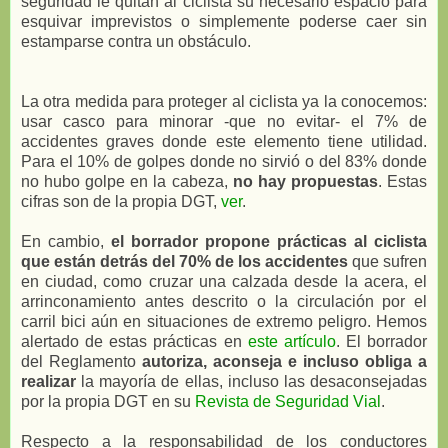
seguridad le quitan al ciclista su necesario espacio para
esquivar imprevistos o simplemente poderse caer sin
estamparse contra un obstáculo.
La otra medida para proteger al ciclista ya la conocemos:
usar casco para minorar -que no evitar- el 7% de
accidentes graves donde este elemento tiene utilidad.
Para el 10% de golpes donde no sirvió o del 83% donde
no hubo golpe en la cabeza,
no hay propuestas
. Estas
cifras son de la propia DGT,
ver
.
En cambio,
el borrador propone prácticas al ciclista
que están detrás del 70% de los accidentes
que sufren
en ciudad, como cruzar una calzada desde la acera, el
arrinconamiento antes descrito o la circulación por el
carril bici aún en situaciones de extremo peligro. Hemos
alertado de estas prácticas en
este artículo
. El borrador
del Reglamento
autoriza, aconseja e incluso obliga a
realizar
la mayoría de ellas, incluso las desaconsejadas
por la propia DGT en su
Revista de Seguridad Vial
.
Respecto a la responsabilidad de los conductores