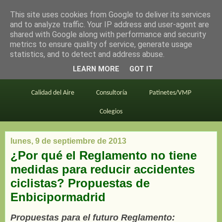
This site uses cookies from Google to deliver its services
en bici por madrid
and to analyze traffic. Your IP address and user-agent are
shared with Google along with performance and security
metrics to ensure quality of service, generate usage
statistics, and to detect and address abuse.
Este blog
BiciMAD
Primeros consejos
LEARN MORE
GOT IT
En bici al trabajo
Planos
Divulgación
Calidad del Aire
Consultoría
Patinetes/VMP
Colegios
lunes, 9 de septiembre de 2013
¿Por qué el Reglamento no tiene
medidas para reducir accidentes
ciclistas? Propuestas de
Enbicipormadrid
Propuestas para el futuro Reglamento: