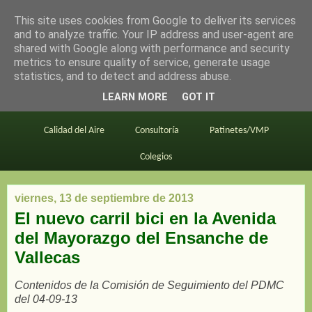
This site uses cookies from Google to deliver its services
en bici por madrid
and to analyze traffic. Your IP address and user-agent are
shared with Google along with performance and security
metrics to ensure quality of service, generate usage
statistics, and to detect and address abuse.
Este blog
BiciMAD
Primeros consejos
LEARN MORE
GOT IT
En bici al trabajo
Planos
Divulgación
Calidad del Aire
Consultoría
Patinetes/VMP
Colegios
viernes, 13 de septiembre de 2013
El nuevo carril bici en la Avenida
del Mayorazgo del Ensanche de
Vallecas
Contenidos de la Comisión de Seguimiento del PDMC
del 04-09-13