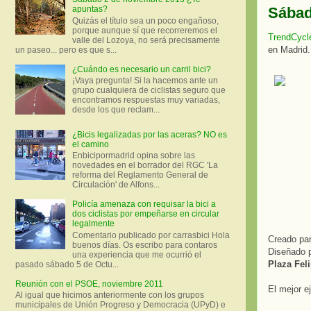
Sábad
apuntas?
Quizás el título sea un poco engañoso,
porque aunque sí que recorreremos el
TrendCyc
valle del Lozoya, no será precisamente
en Madrid.
un paseo... pero es que s...
¿Cuándo es necesario un carril bici?
¡Vaya pregunta! Si la hacemos ante un
grupo cualquiera de ciclistas seguro que
encontramos respuestas muy variadas,
desde los que reclam...
¿Bicis legalizadas por las aceras? NO es
el camino
Enbicipormadrid opina sobre las
novedades en el borrador del RGC 'La
reforma del Reglamento General de
Circulación' de Alfons...
Policía amenaza con requisar la bici a
dos ciclistas por empeñarse en circular
legalmente
Comentario publicado por carrasbici Hola
Creado par
buenos días. Os escribo para contaros
Diseñado p
una experiencia que me ocurrió el
Plaza Feli
pasado sábado 5 de Octu...
Reunión con el PSOE, noviembre 2011
El mejor 
Al igual que hicimos anteriormente con los grupos
municipales de Unión Progreso y Democracia (UPyD) e