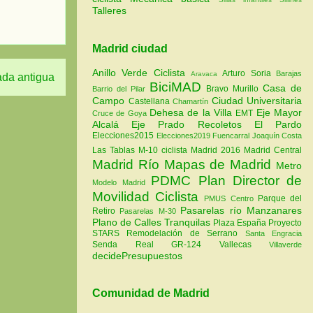
Talleres
Madrid ciudad
Anillo Verde Ciclista
Arturo Soria
Barajas
Aravaca
ada antigua
BiciMAD
Casa de
Bravo Murillo
Barrio del Pilar
Campo
Ciudad Universitaria
Castellana
Chamartín
Dehesa de la Villa
Eje Mayor
EMT
Cruce de Goya
Alcalá
Eje Prado Recoletos
El Pardo
Elecciones2015
Elecciones2019
Fuencarral
Joaquín Costa
Las Tablas
M-10 ciclista
Madrid 2016
Madrid Central
Madrid Río
Mapas de Madrid
Metro
PDMC Plan Director de
Modelo Madrid
Movilidad Ciclista
Parque del
PMUS Centro
Pasarelas río Manzanares
Retiro
Pasarelas M-30
Plano de Calles Tranquilas
Plaza España
Proyecto
STARS
Remodelación de Serrano
Santa Engracia
Senda Real GR-124
Vallecas
Villaverde
decidePresupuestos
Comunidad de Madrid