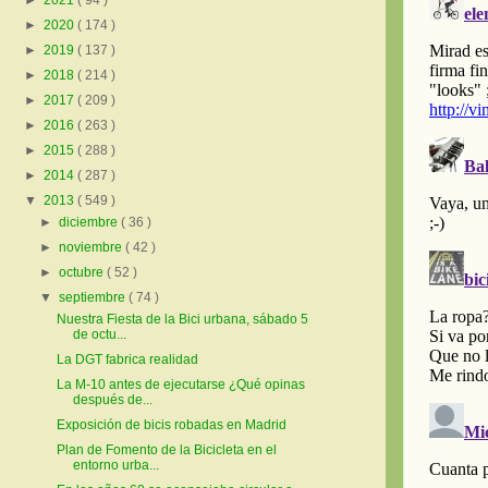
►
2021
( 94 )
►
2020
( 174 )
►
2019
( 137 )
►
2018
( 214 )
►
2017
( 209 )
►
2016
( 263 )
►
2015
( 288 )
►
2014
( 287 )
▼
2013
( 549 )
►
diciembre
( 36 )
►
noviembre
( 42 )
►
octubre
( 52 )
▼
septiembre
( 74 )
Nuestra Fiesta de la Bici urbana, sábado 5
de octu...
La DGT fabrica realidad
La M-10 antes de ejecutarse ¿Qué opinas
después de...
Exposición de bicis robadas en Madrid
Plan de Fomento de la Bicicleta en el
entorno urba...