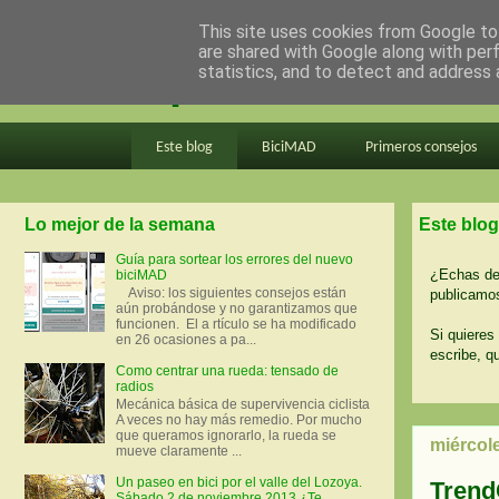
This site uses cookies from Google to 
are shared with Google along with per
en bici por madrid
statistics, and to detect and address 
Este blog
BiciMAD
Primeros consejos
Lo mejor de la semana
Este blog
Guía para sortear los errores del nuevo
¿Echas de 
biciMAD
Aviso: los siguientes consejos están
publicamos
aún probándose y no garantizamos que
funcionen. El a rtículo se ha modificado
Si quieres 
en 26 ocasiones a pa...
escribe, q
Como centrar una rueda: tensado de
radios
Mecánica básica de supervivencia ciclista
A veces no hay más remedio. Por mucho
que queramos ignorarlo, la rueda se
miércol
mueve claramente ...
Un paseo en bici por el valle del Lozoya.
Trend
Sábado 2 de noviembre 2013 ¿Te