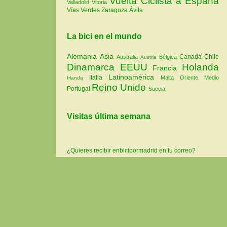
Vuelta Ciclista a España
Valladolid
Vitoria
Vías Verdes
Zaragoza
Ávila
La bici en el mundo
Alemania
Asia
Canadá
Chile
Australia
Bélgica
Austria
Dinamarca
EEUU
Holanda
Francia
Latinoamérica
Italia
Malta
Oriente Medio
Irlanda
Reino Unido
Portugal
Suecia
Visitas última semana
¿Quieres recibir enbicipormadrid en tu correo?