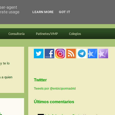
user-agent
erate usage
LEARN MORE
GOT IT
Consultoría
Patinetes/VMP
Colegios
y te lo
a a quien
Twitter
Tweets por @enbicipormadrid
Últimos comentarios
.