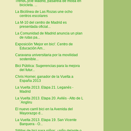
TrendCycle Madrid, pasarela de moda en
bicicleta. ...
La Bicilínea de Las Rozas une ocho
centros escolares
La M-10 del centro de Madrid es
presentada oficial...
La Comunidad de Madrid anuncia un plan
de rutas pa...
Exposición 'Mejor en bici'. Centro de
Educación Am...
Caravana universitaria por la movilidad
sostenible...
Bici Pública: Sugerencias para la mejora
del futur...
Chris Horner, ganador de la Vuelta a
España 2013
La Vuelta 2013. Etapa 21. Leganés -
Madrid
La Vuelta 2013. Etapa 20. Avilés - Alto de L
´Angliru
El nuevo carril bici en la Avenida del
Mayorazgo d...
La Vuelta 2013. Etapa 19. San Vicente
Barquera - O...
Sillitas de bici para niños: ¿niño delante o