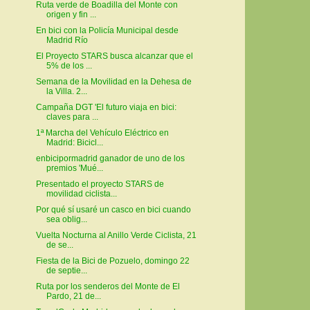
Ruta verde de Boadilla del Monte con
origen y fin ...
En bici con la Policía Municipal desde
Madrid Río
El Proyecto STARS busca alcanzar que el
5% de los ...
Semana de la Movilidad en la Dehesa de
la Villa. 2...
Campaña DGT 'El futuro viaja en bici:
claves para ...
1ª Marcha del Vehículo Eléctrico en
Madrid: Bicicl...
enbicipormadrid ganador de uno de los
premios 'Mué...
Presentado el proyecto STARS de
movilidad ciclista...
Por qué sí usaré un casco en bici cuando
sea oblig...
Vuelta Nocturna al Anillo Verde Ciclista, 21
de se...
Fiesta de la Bici de Pozuelo, domingo 22
de septie...
Ruta por los senderos del Monte de El
Pardo, 21 de...