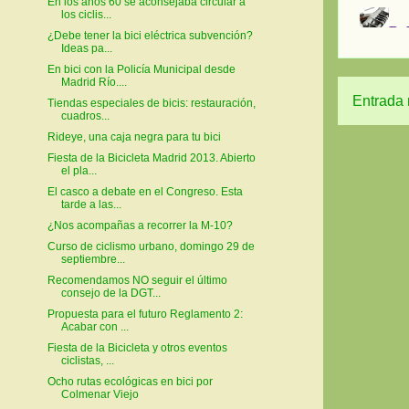
En los años 60 se aconsejaba circular a
los ciclis...
¿Debe tener la bici eléctrica subvención?
Ideas pa...
En bici con la Policía Municipal desde
Madrid Río....
Entrada 
Tiendas especiales de bicis: restauración,
cuadros...
Rideye, una caja negra para tu bici
Fiesta de la Bicicleta Madrid 2013. Abierto
el pla...
El casco a debate en el Congreso. Esta
tarde a las...
¿Nos acompañas a recorrer la M-10?
Curso de ciclismo urbano, domingo 29 de
septiembre...
Recomendamos NO seguir el último
consejo de la DGT...
Propuesta para el futuro Reglamento 2:
Acabar con ...
Fiesta de la Bicicleta y otros eventos
ciclistas, ...
Ocho rutas ecológicas en bici por
Colmenar Viejo