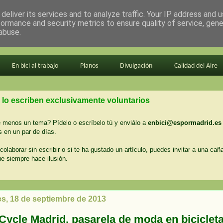
deliver its services and to analyze traffic. Your IP address and 
formance and security metrics to ensure quality of service, gen
abuse.
En bici al trabajo
Planos
Divulgación
Calidad del Aire
 lo escriben exclusivamente voluntarios
menos un tema? Pídelo o escríbelo tú y enviálo a
enbici@espormadrid.es
 en un par de días.
colaborar sin escribir o si te ha gustado un artículo, puedes invitar a una cañ
ue siempre hace ilusión.
es, 18 de septiembre de 2013
Cycle Madrid, pasarela de moda en bicicleta