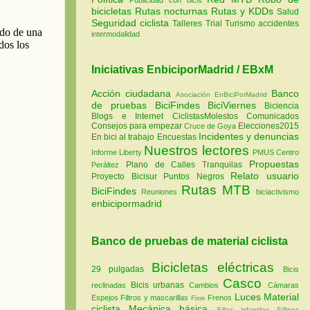
bicicletas
Rutas nocturnas
Rutas y KDDs
Salud
Seguridad ciclista
Talleres
Trial
Turismo
accidentes
intermodalidad
Iniciativas EnbiciporMadrid / EBxM
Acción ciudadana
Banco
Asociación EnBiciPorMadrid
de pruebas
BiciFindes
BiciViernes
Biciencia
Blogs e Internet
CiclistasMolestos
Comunicados
Consejos para empezar
Elecciones2015
Cruce de Goya
Incidentes y denuncias
En bici al trabajo
Encuestas
Nuestros lectores
Informe Liberty
PMUS Centro
Propuestas
Plano de Calles Tranquilas
Peráltez
Relato usuario
Proyecto Bicisur
Puntos Negros
Rutas MTB
BiciFindes
Reuniones
biciactivismo
enbicipormadrid
Banco de pruebas de material ciclista
Bicicletas eléctricas
29 pulgadas
Bicis
Casco
Bicis urbanas
reclinadas
Cambios
Cámaras
Luces
Material
Espejos
Filtros y mascarillas
Frenos
Fixie
ciclista
Mecánica básica
Sillas infantiles
Sillines