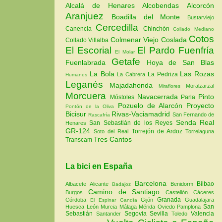
Alcalá de Henares
Alcobendas
Alcorcón
Aranjuez
Boadilla del Monte
Bustarviejo
Cercedilla
Canencia
Chinchón
Collado Mediano
Cotos
Colmenar Viejo
Coslada
Collado Villalba
El Escorial
El Pardo
Fuenfría
El Molar
Getafe
Fuenlabrada
Hoya de San Blas
La Bola
Las Rozas
La Pedriza
La Cabrera
Humanes
Leganés
Majadahonda
Moralzarzal
Miraflores
Morcuera
Navacerrada
Pinto
Móstoles
Parla
Pozuelo de Alarcón
Proyecto
Pontón de la Oliva
Bicisur
Rivas-Vaciamadrid
San Fernando de
Rascafría
Senda Real
San Sebastián de los Reyes
Henares
GR-124
Torrejón de Ardoz
Soto del Real
Torrelaguna
Tres Cantos
Transcam
La bici en España
Barcelona
Bilbao
Albacete
Alicante
Benidorm
Badajoz
Camino de Santiago
Burgos
Castellón
Cáceres
Granada
Córdoba
Gijón
Guadalajara
El Espinar
Gandía
San
Huesca
León
Murcia
Málaga
Mérida
Oviedo
Pamplona
Sebastián
Segovia
Sevilla
Valencia
Santander
Toledo