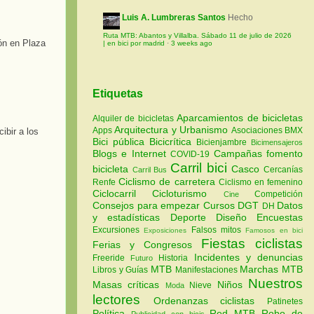
Luis A. Lumbreras Santos
Hecho
Ruta MTB: Abantos y Villalba. Sábado 11 de julio de 2026
ón en Plaza
| en bici por madrid
·
3 weeks ago
Etiquetas
Aparcamientos de bicicletas
Alquiler de bicicletas
Arquitectura y Urbanismo
Apps
Asociaciones
BMX
ibir a los
Bici pública
Bicicrítica
Bicienjambre
Bicimensajeros
Blogs e Internet
Campañas fomento
COVID-19
Carril bici
bicicleta
Casco
Cercanías
Carril Bus
Ciclismo de carretera
Renfe
Ciclismo en femenino
Ciclocarril
Cicloturismo
Competición
Cine
Consejos para empezar
Cursos
DGT
Datos
DH
y estadísticas
Deporte
Diseño
Encuestas
Excursiones
Falsos mitos
Exposiciones
Famosos en bici
Fiestas ciclistas
Ferias y Congresos
Incidentes y denuncias
Freeride
Historia
Futuro
MTB
Marchas MTB
Libros y Guías
Manifestaciones
Nuestros
Masas críticas
Niños
Nieve
Moda
lectores
Ordenanzas ciclistas
Patinetes
Política
Red MTB
Robo de
Publicidad con bicis