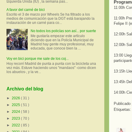
Program
Izquierda Unida (IU) , la semana pas...
11:00h Com
A favor del carné de bici
Escrito el 3 de marzo por Wheels Se ha filtrado a los
11:00h Pre
medios de comunicación que la DGT está barajando la
instauración de un carné para co...
Felipe II (
No todos los policías son así... por suerte
12:00h Sal
Me gustaría empezar este artículo
diciendo que en la Policía Municipal de
Madrid hay gente muy profesional, muy
12:00h Sal
educada, que conoce bien la ...
13:00 Lleg
Voy en bici porque me sale de los coj...
participan
Hoy recorrí Madrid de punta a punta con la bicicleta una
vez más. Estuve haciendo unos "mandaos" -como dicen
13:15h Lle
los abuelos-, y la ve...
13:45h Del
Archivo del blog
14:00h Cie
►
2026
( 31 )
Publicado
►
2025
( 51 )
Etiquetas
►
2024
( 58 )
►
2023
( 70 )
►
2022
( 85 )