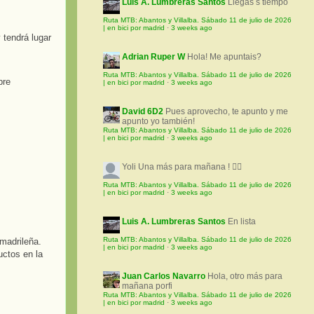
Luis A. Lumbreras Santos
Llegas s tiempo
Ruta MTB: Abantos y Villalba. Sábado 11 de julio de 2026
| en bici por madrid
·
3 weeks ago
 tendrá lugar
Adrian Ruper W
Hola! Me apuntais?
Ruta MTB: Abantos y Villalba. Sábado 11 de julio de 2026
| en bici por madrid
·
3 weeks ago
David 6D2
Pues aprovecho, te apunto y me
apunto yo también!
Ruta MTB: Abantos y Villalba. Sábado 11 de julio de 2026
| en bici por madrid
·
3 weeks ago
Yoli
Una más para mañana ! 🚵‍♀️
Ruta MTB: Abantos y Villalba. Sábado 11 de julio de 2026
| en bici por madrid
·
3 weeks ago
Luis A. Lumbreras Santos
En lista
Ruta MTB: Abantos y Villalba. Sábado 11 de julio de 2026
madrileña.
| en bici por madrid
·
3 weeks ago
ctos en la
Juan Carlos Navarro
Hola, otro más para
mañana porfi
Ruta MTB: Abantos y Villalba. Sábado 11 de julio de 2026
| en bici por madrid
·
3 weeks ago