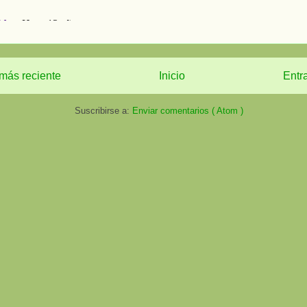
más reciente
Inicio
Entr
Suscribirse a:
Enviar comentarios ( Atom )