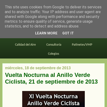
This site uses cookies from Google to deliver its services
en bici por madrid
and to analyze traffic. Your IP address and user-agent are
shared with Google along with performance and security
metrics to ensure quality of service, generate usage
statistics, and to detect and address abuse.
Este blog
BiciMAD
Primeros consejos
LEARN MORE
GOT IT
En bici al trabajo
Planos
Divulgación
Calidad del Aire
Consultoría
Patinetes/VMP
Colegios
miércoles, 18 de septiembre de 2013
Vuelta Nocturna al Anillo Verde
Ciclista, 21 de septiembre de 2013