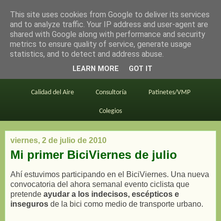
This site uses cookies from Google to deliver its services
en bici por madrid
and to analyze traffic. Your IP address and user-agent are
shared with Google along with performance and security
metrics to ensure quality of service, generate usage
statistics, and to detect and address abuse.
Este blog
BiciMAD
Primeros consejos
LEARN MORE
GOT IT
En bici al trabajo
Planos
Divulgación
Calidad del Aire
Consultoría
Patinetes/VMP
Colegios
viernes, 2 de julio de 2010
Mi primer BiciViernes de julio
Ahí estuvimos participando en el BiciViernes. Una nueva
convocatoria del ahora semanal evento ciclista que
pretende
ayudar a los indecisos, escépticos e
inseguros
de la bici como medio de transporte urbano.