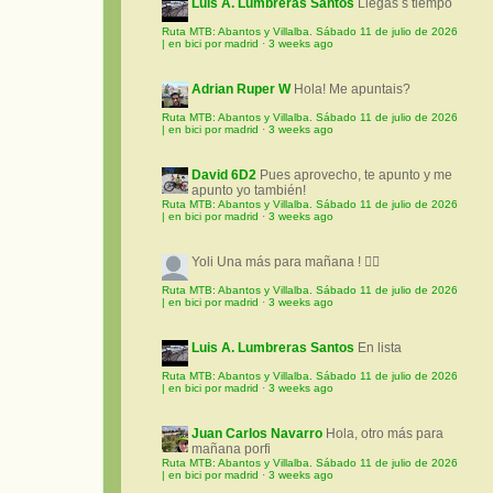
Luis A. Lumbreras Santos
Llegas s tiempo
Ruta MTB: Abantos y Villalba. Sábado 11 de julio de 2026
| en bici por madrid
·
3 weeks ago
Adrian Ruper W
Hola! Me apuntais?
Ruta MTB: Abantos y Villalba. Sábado 11 de julio de 2026
| en bici por madrid
·
3 weeks ago
David 6D2
Pues aprovecho, te apunto y me
apunto yo también!
Ruta MTB: Abantos y Villalba. Sábado 11 de julio de 2026
| en bici por madrid
·
3 weeks ago
Yoli
Una más para mañana ! 🚵‍♀️
Ruta MTB: Abantos y Villalba. Sábado 11 de julio de 2026
| en bici por madrid
·
3 weeks ago
Luis A. Lumbreras Santos
En lista
Ruta MTB: Abantos y Villalba. Sábado 11 de julio de 2026
| en bici por madrid
·
3 weeks ago
Juan Carlos Navarro
Hola, otro más para
mañana porfi
Ruta MTB: Abantos y Villalba. Sábado 11 de julio de 2026
| en bici por madrid
·
3 weeks ago