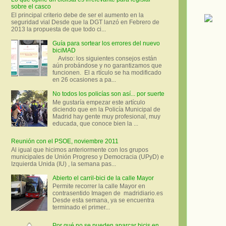
sobre el casco
El principal criterio debe de ser el aumento en la
seguridad vial Desde que la DGT lanzó en Febrero de
2013 la propuesta de que todo ci...
Guía para sortear los errores del nuevo
biciMAD
Aviso: los siguientes consejos están
aún probándose y no garantizamos que
funcionen. El a rtículo se ha modificado
en 26 ocasiones a pa...
No todos los policías son así... por suerte
Me gustaría empezar este artículo
diciendo que en la Policía Municipal de
Madrid hay gente muy profesional, muy
educada, que conoce bien la ...
Reunión con el PSOE, noviembre 2011
Al igual que hicimos anteriormente con los grupos
municipales de Unión Progreso y Democracia (UPyD) e
Izquierda Unida (IU) , la semana pas...
Abierto el carril-bici de la calle Mayor
Permite recorrer la calle Mayor en
contrasentido Imagen de madridiario.es
Desde esta semana, ya se encuentra
terminado el primer...
Por qué no se pueden aparcar bicis en