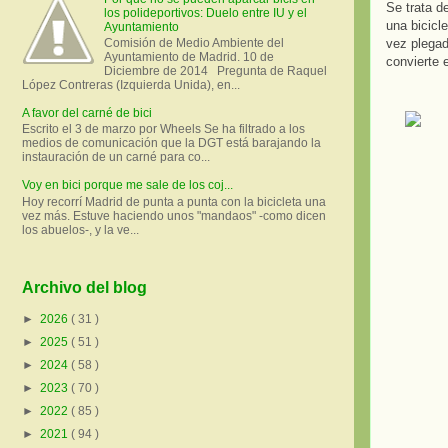
Se trata d
los polideportivos: Duelo entre IU y el
una bicicl
Ayuntamiento
vez plegad
Comisión de Medio Ambiente del
Ayuntamiento de Madrid. 10 de
convierte 
Diciembre de 2014 Pregunta de Raquel
López Contreras (Izquierda Unida), en...
A favor del carné de bici
Escrito el 3 de marzo por Wheels Se ha filtrado a los
medios de comunicación que la DGT está barajando la
instauración de un carné para co...
Voy en bici porque me sale de los coj...
Hoy recorrí Madrid de punta a punta con la bicicleta una
vez más. Estuve haciendo unos "mandaos" -como dicen
los abuelos-, y la ve...
Archivo del blog
►
2026
( 31 )
►
2025
( 51 )
►
2024
( 58 )
►
2023
( 70 )
►
2022
( 85 )
►
2021
( 94 )