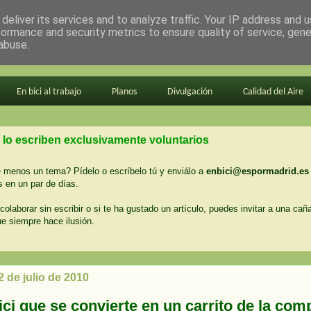
deliver its services and to analyze traffic. Your IP address and 
formance and security metrics to ensure quality of service, gen
abuse.
En bici al trabajo
Planos
Divulgación
Calidad del Aire
 lo escriben exclusivamente voluntarios
menos un tema? Pídelo o escríbelo tú y enviálo a
enbici@espormadrid.es
 en un par de días.
colaborar sin escribir o si te ha gustado un artículo, puedes invitar a una cañ
ue siempre hace ilusión.
2 de julio de 2010
ci que se convierte en un carrito de la com