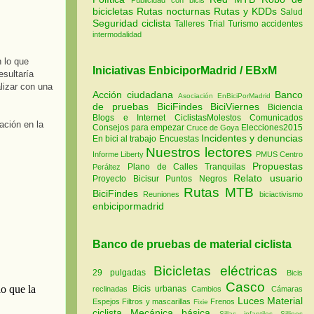
bicicletas
Rutas nocturnas
Rutas y KDDs
Salud
Seguridad ciclista
Talleres
Trial
Turismo
accidentes
intermodalidad
 lo que
Iniciativas EnbiciporMadrid / EBxM
sultaría
lizar con una
Acción ciudadana
Banco
Asociación EnBiciPorMadrid
de pruebas
BiciFindes
BiciViernes
Biciencia
Blogs e Internet
CiclistasMolestos
Comunicados
ación en la
Consejos para empezar
Elecciones2015
Cruce de Goya
Incidentes y denuncias
En bici al trabajo
Encuestas
Nuestros lectores
Informe Liberty
PMUS Centro
Propuestas
Plano de Calles Tranquilas
Peráltez
Relato usuario
Proyecto Bicisur
Puntos Negros
Rutas MTB
BiciFindes
Reuniones
biciactivismo
enbicipormadrid
Banco de pruebas de material ciclista
Bicicletas eléctricas
29 pulgadas
Bicis
Casco
Bicis urbanas
reclinadas
Cambios
Cámaras
Luces
Material
Espejos
Filtros y mascarillas
Frenos
Fixie
ciclista
Mecánica básica
Sillas infantiles
Sillines