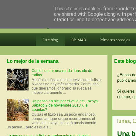
This site uses cookies from Google to 
are shared with Google along with per
en bici por madrid
statistics, and to detect and address 
Este blog
BiciMAD
Primeros consejos
Lo mejor de la semana
Este blog
Como centrar una rueda: tensado de
¿Echas de 
radios
Mecánica básica de supervivencia ciclista
publicamos
A veces no hay más remedio. Por mucho
que queramos ignorarlo, la rueda se
Si quieres 
mueve claramente ...
escribe, q
Un paseo en bici por el valle del Lozoya.
Sábado 2 de noviembre 2013 ¿Te
apuntas?
Quizás el título sea un poco engañoso,
porque aunque sí que recorreremos el
lunes, 1
valle del Lozoya, no será precisamente
un paseo... pero es que s...
Una bi
Lo que opine un ciclista es irrelevante para legislar