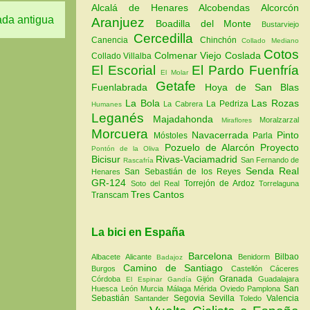
Alcalá de Henares
Alcobendas
Alcorcón
ada antigua
Aranjuez
Boadilla del Monte
Bustarviejo
Cercedilla
Canencia
Chinchón
Collado Mediano
Cotos
Colmenar Viejo
Coslada
Collado Villalba
El Escorial
El Pardo
Fuenfría
El Molar
Getafe
Fuenlabrada
Hoya de San Blas
La Bola
Las Rozas
La Pedriza
La Cabrera
Humanes
Leganés
Majadahonda
Moralzarzal
Miraflores
Morcuera
Navacerrada
Pinto
Móstoles
Parla
Pozuelo de Alarcón
Proyecto
Pontón de la Oliva
Bicisur
Rivas-Vaciamadrid
San Fernando de
Rascafría
Senda Real
San Sebastián de los Reyes
Henares
GR-124
Torrejón de Ardoz
Soto del Real
Torrelaguna
Tres Cantos
Transcam
La bici en España
Barcelona
Bilbao
Albacete
Alicante
Benidorm
Badajoz
Camino de Santiago
Burgos
Castellón
Cáceres
Granada
Córdoba
Gijón
Guadalajara
El Espinar
Gandía
San
Huesca
León
Murcia
Málaga
Mérida
Oviedo
Pamplona
Sebastián
Segovia
Sevilla
Valencia
Santander
Toledo