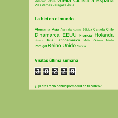
Vuelta Ciclista a España
Valladolid
Vitoria
Vías Verdes
Zaragoza
Ávila
La bici en el mundo
Alemania
Asia
Canadá
Chile
Australia
Bélgica
Austria
Dinamarca
EEUU
Holanda
Francia
Latinoamérica
Italia
Malta
Oriente Medio
Irlanda
Reino Unido
Portugal
Suecia
Visitas última semana
3
0
2
2
9
¿Quieres recibir enbicipormadrid en tu correo?