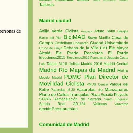
Talleres
Madrid ciudad
Anillo Verde Ciclista
Arturo Soria
Barajas
Aravaca
BiciMAD
Casa de
Bravo Murillo
Barrio del Pilar
Campo
Ciudad Universitaria
Castellana
Chamartín
Dehesa de la Villa
Eje Mayor
EMT
Cruce de Goya
Alcalá
Eje Prado Recoletos
El Pardo
Elecciones2015
Elecciones2019
Fuencarral
Joaquín Costa
Las Tablas
M-10 ciclista
Madrid 2016
Madrid Central
Madrid Río
Mapas de Madrid
Metro
PDMC Plan Director de
Modelo Madrid
Movilidad Ciclista
Parque del
PMUS Centro
Pasarelas río Manzanares
Retiro
Pasarelas M-30
Plano de Calles Tranquilas
Plaza España
Proyecto
STARS
Remodelación de Serrano
Santa Engracia
Senda Real GR-124
Vallecas
Villaverde
decidePresupuestos
Comunidad de Madrid