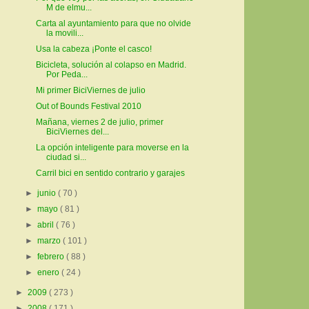
M de elmu...
Carta al ayuntamiento para que no olvide
la movili...
Usa la cabeza ¡Ponte el casco!
Bicicleta, solución al colapso en Madrid.
Por Peda...
Mi primer BiciViernes de julio
Out of Bounds Festival 2010
Mañana, viernes 2 de julio, primer
BiciViernes del...
La opción inteligente para moverse en la
ciudad si...
Carril bici en sentido contrario y garajes
►
junio
( 70 )
►
mayo
( 81 )
►
abril
( 76 )
►
marzo
( 101 )
►
febrero
( 88 )
►
enero
( 24 )
►
2009
( 273 )
►
2008
( 171 )