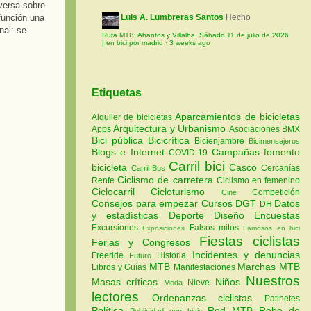
versa sobre
 función una
Luis A. Lumbreras Santos
Hecho
nal: se
Ruta MTB: Abantos y Villalba. Sábado 11 de julio de 2026
| en bici por madrid
·
3 weeks ago
Etiquetas
Aparcamientos de bicicletas
Alquiler de bicicletas
Arquitectura y Urbanismo
Apps
Asociaciones
BMX
Bici pública
Bicicrítica
Bicienjambre
Bicimensajeros
Blogs e Internet
Campañas fomento
COVID-19
Carril bici
bicicleta
Casco
Cercanías
Carril Bus
Ciclismo de carretera
Renfe
Ciclismo en femenino
Ciclocarril
Cicloturismo
Competición
Cine
Consejos para empezar
Cursos
DGT
Datos
DH
y estadísticas
Deporte
Diseño
Encuestas
Excursiones
Falsos mitos
Exposiciones
Famosos en bici
Fiestas ciclistas
Ferias y Congresos
Incidentes y denuncias
Freeride
Historia
Futuro
MTB
Marchas MTB
Libros y Guías
Manifestaciones
Nuestros
Masas críticas
Niños
Nieve
Moda
lectores
Ordenanzas ciclistas
Patinetes
Política
Red MTB
Robo de
Publicidad con bicis