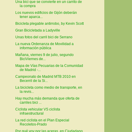
Una bici que se convierte en un carrito de
la compra
Los nuevos edificios de Gijón deberán
tener aparca...
Bicicleta plegable antirrobo, by Kevin Scott
Gran Bicicletada a Ladyville
Unas fotos del carril bici de Serrano
La nueva Ordenanza de Movilidad a
información pública
Mañana, viernes 9 de julio, segundo
BiciViernes de...
Mapa de Vías Pecuarias de la Comunidad
de Madrid -...
Campeonato de Madrid MTB 2010 en
Becerril de la Si...
La bicicleta como medio de transporte, en
la revis...
Hay mucha más demanda que oferta de
carriles bici ...
Ciclista vehicular VS ciclista
infraestructural
La red ciclista en el Plan Especial
Recoletos-Prado
Por qué voy por las aceras, en Ciudadano