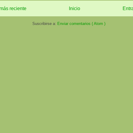
más reciente
Inicio
Entr
Suscribirse a:
Enviar comentarios ( Atom )