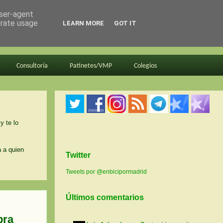
user-agent
erate usage
LEARN MORE
GOT IT
Consultoría
Patinetes/VMP
Colegios
y te lo
a a quien
Twitter
Tweets por @enbicipormadrid
Últimos comentarios
pra