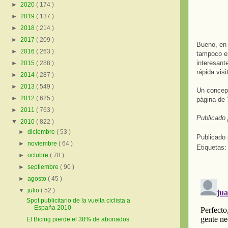
►
2020
( 174 )
►
2019
( 137 )
►
2018
( 214 )
►
2017
( 209 )
Bueno, en 
►
2016
( 263 )
tampoco es
interesant
►
2015
( 288 )
rápida visi
►
2014
( 287 )
►
2013
( 549 )
Un concept
►
2012
( 625 )
página de
►
2011
( 763 )
Publicado 
▼
2010
( 822 )
►
diciembre
( 53 )
Publicado
►
noviembre
( 64 )
Etiquetas
►
octubre
( 78 )
►
septiembre
( 90 )
►
agosto
( 45 )
▼
julio
( 52 )
Spot publicitario de la vuelta ciclista a
España 2010
El Bicing pierde el 38% de abonados