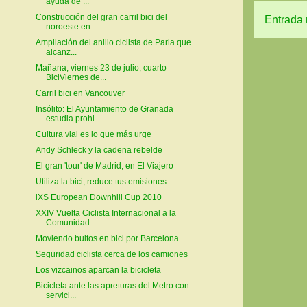
ayuda de ...
Construcción del gran carril bici del
Entrada 
noroeste en ...
Ampliación del anillo ciclista de Parla que
alcanz...
Mañana, viernes 23 de julio, cuarto
BiciViernes de...
Carril bici en Vancouver
Insólito: El Ayuntamiento de Granada
estudia prohi...
Cultura vial es lo que más urge
Andy Schleck y la cadena rebelde
El gran 'tour' de Madrid, en El Viajero
Utiliza la bici, reduce tus emisiones
iXS European Downhill Cup 2010
XXIV Vuelta Ciclista Internacional a la
Comunidad ...
Moviendo bultos en bici por Barcelona
Seguridad ciclista cerca de los camiones
Los vizcainos aparcan la bicicleta
Bicicleta ante las apreturas del Metro con
servici...