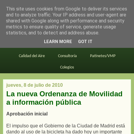
This site uses cookies from Google to deliver its services
en bici por madrid
and to analyze traffic. Your IP address and user-agent are
shared with Google along with performance and security
metrics to ensure quality of service, generate usage
statistics, and to detect and address abuse.
Este blog
BiciMAD
Primeros consejos
LEARN MORE
GOT IT
En bici al trabajo
Planos
Divulgación
Calidad del Aire
Consultoría
Patinetes/VMP
Colegios
jueves, 8 de julio de 2010
La nueva Ordenanza de Movilidad
a información pública
Aprobación inicial
El impulso que el Gobierno de la Ciudad de Madrid está
dando al uso de la bicicleta ha dado hoy un importante