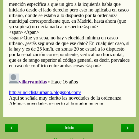
‹
›
Inicio