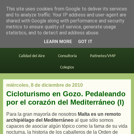
This site uses cookies from Google to deliver its services
en bici por madrid
and to analyze traffic. Your IP address and user-agent are
shared with Google along with performance and security
metrics to ensure quality of service, generate usage
statistics, and to detect and address abuse.
Este blog
BiciMAD
Primeros consejos
LEARN MORE
GOT IT
En bici al trabajo
Planos
Divulgación
Calidad del Aire
Consultoría
Patinetes/VMP
Colegios
miércoles, 8 de diciembre de 2010
Cicloturismo en Gozo. Pedaleando
por el corazón del Mediterráneo (I)
Para la gran mayoría de nosotros
Malta es un remoto
archipiélago del Mediterráneo
al que sólo somos
capaces de asociar algún tópico como la fama de su vida
nocturna, la historia de los caballeros de la Orden de