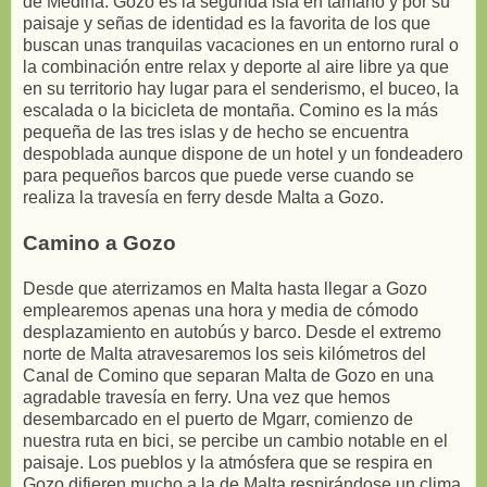
de Medina. Gozo es la segunda isla en tamaño y por su
paisaje y señas de identidad es la favorita de los que
buscan unas tranquilas vacaciones en un entorno rural o
la combinación entre relax y deporte al aire libre ya que
en su territorio hay lugar para el senderismo, el buceo, la
escalada o la bicicleta de montaña. Comino es la más
pequeña de las tres islas y de hecho se encuentra
despoblada aunque dispone de un hotel y un fondeadero
para pequeños barcos que puede verse cuando se
realiza la travesía en ferry desde Malta a Gozo.
Camino a Gozo
Desde que aterrizamos en Malta hasta llegar a Gozo
emplearemos apenas una hora y media de cómodo
desplazamiento en autobús y barco. Desde el extremo
norte de Malta atravesaremos los seis kilómetros del
Canal de Comino que separan Malta de Gozo en una
agradable travesía en ferry. Una vez que hemos
desembarcado en el puerto de Mgarr, comienzo de
nuestra ruta en bici, se percibe un cambio notable en el
paisaje. Los pueblos y la atmósfera que se respira en
Gozo difieren mucho a la de Malta respirándose un clima