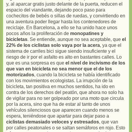
y, al aparcar gratis justo delante de la puerta, reducen el
espacio del viandante, dejando poco paso para
cochecitos de bebés o sillas de ruedas, y convirtiendo en
una aventura poder llegar hasta los contenedores de
reciclaje. En Barcelona, a ello se ha unido hace unos
pocos años la proliferación de
monopatines y
bicicletas
. Se entiende, aunque no sea aceptable, que
el
22% de los ciclistas solo vaya por la acera
, ya que el
sistema de carriles bici sigue siendo insuficiente y el
riesgo de ir por el asfalto es alto en bastantes calles. Lo
que es una sorpresa es que
el nivel de incivismo de los
que van en bicicleta no sea menor que el de los
motorizados
, cuando la bicicleta se había identificado
con los movimientos ecologistas. La irrupción de la
bicicleta, tan positiva en muchos sentidos, ha ido en
contra de los derechos del peatón, que ahora no solo ha
de vigilar para no ser golpeado por una moto que circula
por la acera, sino que ha de estar al tanto de unos
vehículos silenciosos que aparecen cuando menos se
espera, teniéndose que apartar para dejar paso a
ciclistas demasiado veloces y estresados
, que van
por calles peatonales o se saltan semáforos en rojo. Esto