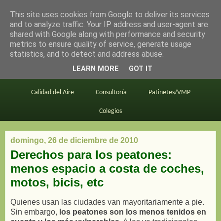
This site uses cookies from Google to deliver its services
en bici por madrid
and to analyze traffic. Your IP address and user-agent are
shared with Google along with performance and security
metrics to ensure quality of service, generate usage
statistics, and to detect and address abuse.
Este blog
BiciMAD
Primeros consejos
LEARN MORE
GOT IT
En bici al trabajo
Planos
Divulgación
Calidad del Aire
Consultoría
Patinetes/VMP
Colegios
domingo, 26 de diciembre de 2010
Derechos para los peatones:
menos espacio a costa de coches,
motos, bicis, etc
Quienes usan las ciudades van mayoritariamente a pie.
Sin embargo,
los peatones son los menos tenidos en