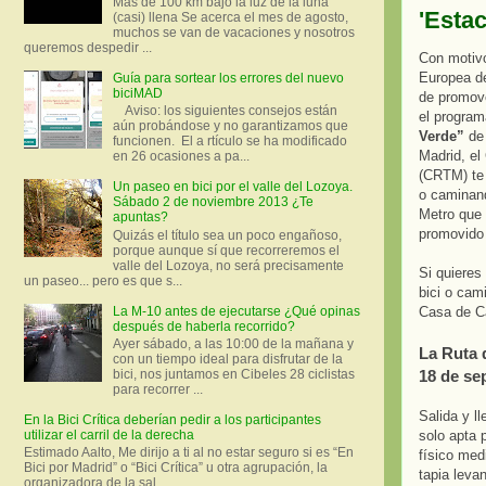
Más de 100 km bajo la luz de la luna
'Esta
(casi) llena Se acerca el mes de agosto,
muchos se van de vacaciones y nosotros
queremos despedir ...
Con motivo
Europea de
Guía para sortear los errores del nuevo
biciMAD
de promove
Aviso: los siguientes consejos están
el program
aún probándose y no garantizamos que
Verde”
de 
funcionen. El a rtículo se ha modificado
Madrid, el
en 26 ocasiones a pa...
(CRTM) te 
Un paseo en bici por el valle del Lozoya.
o caminan
Sábado 2 de noviembre 2013 ¿Te
Metro que 
apuntas?
promovido
Quizás el título sea un poco engañoso,
porque aunque sí que recorreremos el
valle del Lozoya, no será precisamente
Si quiere
un paseo... pero es que s...
bici o cam
La M-10 antes de ejecutarse ¿Qué opinas
Casa de Ca
después de haberla recorrido?
Ayer sábado, a las 10:00 de la mañana y
La Ruta 
con un tiempo ideal para disfrutar de la
18 de se
bici, nos juntamos en Cibeles 28 ciclistas
para recorrer ...
Salida y l
En la Bici Crítica deberían pedir a los participantes
solo apta 
utilizar el carril de la derecha
Estimado Aalto, Me dirijo a ti al no estar seguro si es “En
físico med
Bici por Madrid” o “Bici Crítica” u otra agrupación, la
tapia leva
organizadora de la sal...