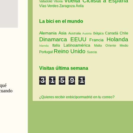
Vuelta Ciclista a España
Valladolid
Vitoria
Vías Verdes
Zaragoza
Ávila
La bici en el mundo
Alemania
Asia
Canadá
Chile
Australia
Bélgica
Austria
Dinamarca
EEUU
Holanda
Francia
Latinoamérica
Italia
Malta
Oriente Medio
Irlanda
Reino Unido
Portugal
Suecia
Visitas última semana
3
1
5
9
1
¿Quieres recibir enbicipormadrid en tu correo?