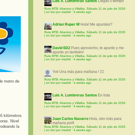
Luis A. Lumbreras Santos
Llegas s tiempo
Ruta MTB: Abantos y Villalba. Sábado 11 de julio de 2026
| en bici por madrid
·
4 weeks ago
Adrian Ruper W
Hola! Me apuntais?
Ruta MTB: Abantos y Villalba. Sábado 11 de julio de 2026
| en bici por madrid
·
4 weeks ago
David 6D2
Pues aprovecho, te apunto y me
apunto yo también!
Ruta MTB: Abantos y Villalba. Sábado 11 de julio de 2026
| en bici por madrid
·
4 weeks ago
Yoli
Una más para mañana ! 🚵‍♀️
Ruta MTB: Abantos y Villalba. Sábado 11 de julio de 2026
de metro de
| en bici por madrid
·
4 weeks ago
Luis A. Lumbreras Santos
En lista
Ruta MTB: Abantos y Villalba. Sábado 11 de julio de 2026
| en bici por madrid
·
4 weeks ago
16 kilómetros
Juan Carlos Navarro
Hola, otro más para
oras. Nivel
mañana porfi
 rodeando la
Ruta MTB: Abantos y Villalba. Sábado 11 de julio de 2026
| en bici por madrid
·
4 weeks ago