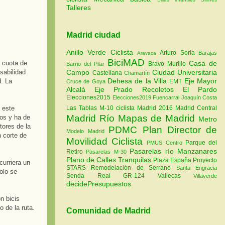
Talleres
Madrid ciudad
Anillo Verde Ciclista
Arturo Soria
Barajas
Aravaca
BiciMAD
Casa de
i cuota de
Bravo Murillo
Barrio del Pilar
Campo
Ciudad Universitaria
sabilidad
Castellana
Chamartín
Dehesa de la Villa
Eje Mayor
d. La
EMT
Cruce de Goya
Alcalá
Eje Prado Recoletos
El Pardo
Elecciones2015
Elecciones2019
Fuencarral
Joaquín Costa
Las Tablas
M-10 ciclista
Madrid 2016
Madrid Central
 este
Madrid Río
Mapas de Madrid
os y ha de
Metro
tores de la
PDMC Plan Director de
Modelo Madrid
 corte de
Movilidad Ciclista
Parque del
PMUS Centro
Pasarelas río Manzanares
Retiro
Pasarelas M-30
Plano de Calles Tranquilas
Plaza España
Proyecto
curriera un
STARS
Remodelación de Serrano
Santa Engracia
olo se
Senda Real GR-124
Vallecas
Villaverde
decidePresupuestos
n bicis
o de la ruta.
Comunidad de Madrid