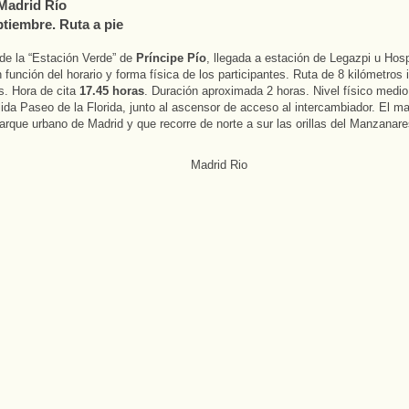
Madrid Río
ptiembre. Ruta a pie
de la “Estación Verde” de
Príncipe Pío
, llegada a estación de Legazpi u Hosp
 función del horario y forma física de los participantes. Ruta de 8 kilómetros 
s. Hora de cita
17.45 horas
. Duración aproximada 2 horas. Nivel físico medio
lida Paseo de la Florida, junto al ascensor de acceso al intercambiador. El m
parque urbano de Madrid y que recorre de norte a sur las orillas del Manzanar