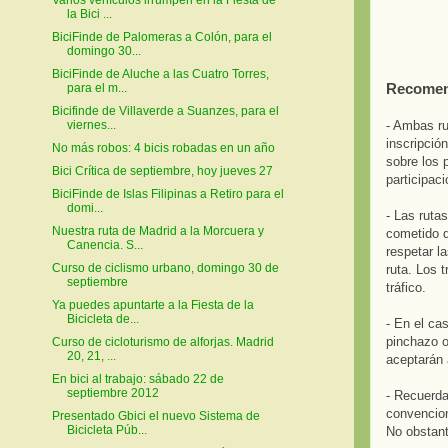
la Bici ...
BiciFinde de Palomeras a Colón, para el
domingo 30...
BiciFinde de Aluche a las Cuatro Torres,
Recomen
para el m...
Bicifinde de Villaverde a Suanzes, para el
- Ambas ru
viernes...
inscripció
No más robos: 4 bicis robadas en un año
sobre los 
Bici Crítica de septiembre, hoy jueves 27
participaci
BiciFinde de Islas Filipinas a Retiro para el
domi...
- Las ruta
Nuestra ruta de Madrid a la Morcuera y
cometido d
Canencia. S...
respetar l
Curso de ciclismo urbano, domingo 30 de
ruta. Los 
septiembre
tráfico.
Ya puedes apuntarte a la Fiesta de la
Bicicleta de...
- En el ca
pinchazo o
Curso de cicloturismo de alforjas. Madrid
20, 21, ...
aceptarán 
En bici al trabajo: sábado 22 de
septiembre 2012
- Recuerda
convencion
Presentado Gbici el nuevo Sistema de
Bicicleta Púb...
No obstant