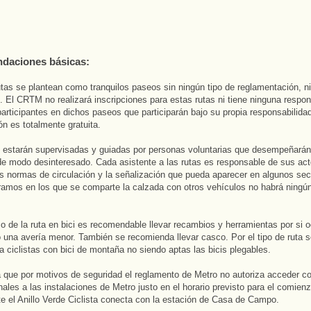
daciones básicas:
tas se plantean como tranquilos paseos sin ningún tipo de reglamentación, n
n. El CRTM no realizará inscripciones para estas rutas ni tiene ninguna respon
participantes en dichos paseos que participarán bajo su propia responsabilida
ón es totalmente gratuita.
s estarán supervisadas y guiadas por personas voluntarias que desempeñarán
e modo desinteresado. Cada asistente a las rutas es responsable de sus act
as normas de circulación y la señalización que pueda aparecer en algunos sec
tramos en los que se comparte la calzada con otros vehículos no habrá ningún
so de la ruta en bici es recomendable llevar recambios y herramientas por si o
 una avería menor. También se recomienda llevar casco. Por el tipo de ruta s
a ciclistas con bici de montaña no siendo aptas las bicis plegables.
 que por motivos de seguridad el reglamento de Metro no autoriza acceder co
ales a las instalaciones de Metro justo en el horario previsto para el comienz
e el Anillo Verde Ciclista conecta con la estación de Casa de Campo.