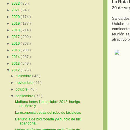
La Ruta 
►
2022
( 85 )
20 de se
►
2021
( 94 )
►
2020
( 174 )
Salida des
Octubre en
►
2019
( 137 )
caminante
►
2018
( 214 )
reunión sa
►
2017
( 209 )
atractivo 
►
2016
( 263 )
►
2015
( 288 )
►
2014
( 287 )
►
2013
( 549 )
▼
2012
( 625 )
►
diciembre
( 43 )
►
noviembre
( 42 )
►
octubre
( 48 )
▼
septiembre
( 72 )
Mañana lunes 1 de octubre 2012, huelga
de Metro y ...
La economía detrás del robo de bicicletas
Denuncia de bici robada y Anuncio de bici
abandona...
Varios vehículos irrumpen en la Fiesta de