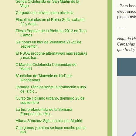
Senda Cicloturista en San Martín de la
- Para hac
Vega
electrónic
Cargador de móviles para bicicleta
piensa asi
Fluxolimpiadas en el Reina Sofía, sábado
22 y domi...
------
Fiesta Popular de la Bicicleta 2012 en Tres
Cantos
Nota de Re
'24 horas en bici' de Pedalibre 21-22 de
Cercanías 
septiembr...
que te dej
El PSOE propone alternativas más seguras
y más bar...
X Marcha Cicloturista Comunidad de
Madrid
6ª edición de 'Muévete en bici' por
Alcobendas
Jornada Técnica sobre la promoción y uso
de la bic...
Curso de ciclismo urbano, domingo 23 de
septiembre
La bici protagonista de la Semana
Europea de la Mo...
Aitana Sánchez Gijón en bici por Madrid
Con ganas y pintura se hace mucho por la
bici