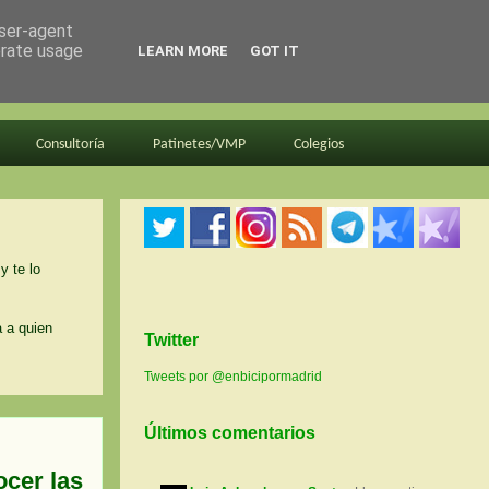
user-agent
erate usage
LEARN MORE
GOT IT
Consultoría
Patinetes/VMP
Colegios
y te lo
a a quien
Twitter
Tweets por @enbicipormadrid
Últimos comentarios
ocer las