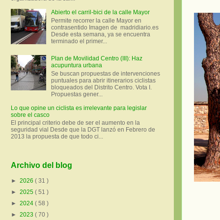
Abierto el carril-bici de la calle Mayor
Permite recorrer la calle Mayor en
contrasentido Imagen de madridiario.es
Desde esta semana, ya se encuentra
terminado el primer...
Plan de Movilidad Centro (III): Haz
acupuntura urbana
Se buscan propuestas de intervenciones
puntuales para abrir itinerarios ciclistas
bloqueados del Distrito Centro. Vota I.
Propuestas gener...
Lo que opine un ciclista es irrelevante para legislar
sobre el casco
El principal criterio debe de ser el aumento en la
seguridad vial Desde que la DGT lanzó en Febrero de
2013 la propuesta de que todo ci...
Archivo del blog
►
2026
( 31 )
►
2025
( 51 )
►
2024
( 58 )
►
2023
( 70 )