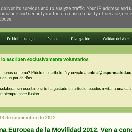
deliver its services and to analyze traffic. Your IP address and 
formance and security metrics to ensure quality of service, gen
abuse.
En bici al trabajo
Planos
Divulgación
Calidad del Aire
 lo escriben exclusivamente voluntarios
menos un tema? Pídelo o escríbelo tú y enviálo a
enbici@espormadrid.es
 en un par de días.
colaborar sin escribir o si te ha gustado un artículo, puedes invitar a una cañ
ue siempre hace ilusión.
 13 de septiembre de 2012
a Europea de la Movilidad 2012. Ven a con