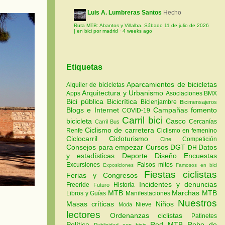
Luis A. Lumbreras Santos
Hecho
Ruta MTB: Abantos y Villalba. Sábado 11 de julio de 2026
| en bici por madrid
·
4 weeks ago
Etiquetas
Aparcamientos de bicicletas
Alquiler de bicicletas
Arquitectura y Urbanismo
Apps
Asociaciones
BMX
Bici pública
Bicicrítica
Bicienjambre
Bicimensajeros
Blogs e Internet
Campañas fomento
COVID-19
Carril bici
bicicleta
Casco
Cercanías
Carril Bus
Ciclismo de carretera
Renfe
Ciclismo en femenino
Ciclocarril
Cicloturismo
Competición
Cine
Consejos para empezar
Cursos
DGT
Datos
DH
y estadísticas
Deporte
Diseño
Encuestas
Excursiones
Falsos mitos
Exposiciones
Famosos en bici
Fiestas ciclistas
Ferias y Congresos
Incidentes y denuncias
Freeride
Historia
Futuro
MTB
Marchas MTB
Libros y Guías
Manifestaciones
Nuestros
Masas críticas
Niños
Nieve
Moda
lectores
Ordenanzas ciclistas
Patinetes
Política
Red MTB
Robo de
Publicidad con bicis