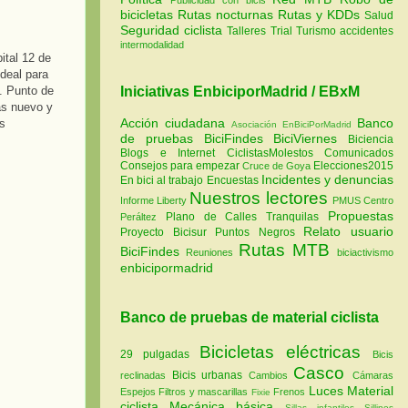
bicicletas
Rutas nocturnas
Rutas y KDDs
Salud
Seguridad ciclista
Talleres
Trial
Turismo
accidentes
intermodalidad
ital 12 de
ideal para
. Punto de
Iniciativas EnbiciporMadrid / EBxM
as nuevo y
Acción ciudadana
Banco
es
Asociación EnBiciPorMadrid
de pruebas
BiciFindes
BiciViernes
Biciencia
Blogs e Internet
CiclistasMolestos
Comunicados
Consejos para empezar
Elecciones2015
Cruce de Goya
Incidentes y denuncias
En bici al trabajo
Encuestas
Nuestros lectores
Informe Liberty
PMUS Centro
Propuestas
Plano de Calles Tranquilas
Peráltez
Relato usuario
Proyecto Bicisur
Puntos Negros
Rutas MTB
BiciFindes
Reuniones
biciactivismo
enbicipormadrid
Banco de pruebas de material ciclista
Bicicletas eléctricas
29 pulgadas
Bicis
Casco
Bicis urbanas
reclinadas
Cambios
Cámaras
Luces
Material
Espejos
Filtros y mascarillas
Frenos
Fixie
ciclista
Mecánica básica
Sillas infantiles
Sillines