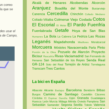
Alcalá de Henares
Alcobendas
Alcorcón
un correo
Aranjuez
Boadilla del Monte
Bustarviejo
 la que se
Cercedilla
Canencia
Chinchón
Collado Mediano
Cotos
Colmenar Viejo
Coslada
Collado Villalba
El Escorial
El Pardo
Fuenfría
El Molar
Getafe
Fuenlabrada
Hoya de San Blas
des usar el
asa de Campo,
La Bola
Las Rozas
La Pedriza
La Cabrera
Humanes
Leganés
Majadahonda
Moralzarzal
Miraflores
Morcuera
Navacerrada
Pinto
Móstoles
Parla
Pozuelo de Alarcón
Proyecto
Pontón de la Oliva
Bicisur
Rivas-Vaciamadrid
San Fernando de
Rascafría
Senda Real
San Sebastián de los Reyes
Henares
GR-124
Torrejón de Ardoz
Soto del Real
Torrelaguna
Tres Cantos
Transcam
La bici en España
Barcelona
Bilbao
Albacete
Alicante
Benidorm
Badajoz
Camino de Santiago
Burgos
Castellón
Cáceres
Granada
Córdoba
Gijón
Guadalajara
El Espinar
Gandía
San
Huesca
León
Murcia
Málaga
Mérida
Oviedo
Pamplona
Sebastián
Segovia
Sevilla
Valencia
Santander
Toledo