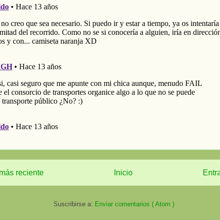
más reciente
Inicio
Entr
Suscribirse a:
Enviar comentarios ( Atom )