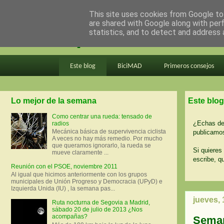
This site uses cookies from Google to 
are shared with Google along with per
en bici por madrid
statistics, and to detect and address 
Este blog
BiciMAD
Primeros consejos
Lo mejor de la semana
Este blog
Como centrar una rueda: tensado de
¿Echas de 
radios
Mecánica básica de supervivencia ciclista
publicamos
A veces no hay más remedio. Por mucho
que queramos ignorarlo, la rueda se
Si quieres 
mueve claramente ...
escribe, q
Reunión con el PSOE, noviembre 2011
Al igual que hicimos anteriormente con los grupos
municipales de Unión Progreso y Democracia (UPyD) e
Izquierda Unida (IU) , la semana pas...
jueves,
Ruta nocturna de Segovia a Madrid,
sábado 20 de julio de 2013 ¿Nos
acompañas?
Seman