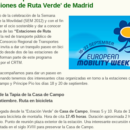
ciones de Ruta Verde' de Madrid
 de la celebración de la Semana
 la Movilidad (SEM 2012) y con el fin
r el ocio sostenible y dar a conocer
a de las
“Estaciones de Ruta
la red de transporte público de
 Consorcio Regional de Transportes
invita a dar un tranquilo paseo en bici
do desde dos de las estaciones de
forman parte de este programa
 por el CRTM.
s acompañarnos para dar un paseo en
inando tenemos dos interesantes citas organizadas en torno a la estaciones 
mpo y Príncipe Pío los días 18 y 20 de septiembre.
de la Tapia de la Casa de Campo
ptiembre. Ruta en bicicleta
legada desde la “Estación Verde” de
Casa de Campo
, líneas 5 y 10. Ruta de 
para bicicleta de montaña. Hora de cita
17.45 horas
. Duración aproximada 2 h
io. Punto de reunión plaza exterior de la estación. Una interesante excursión
ntada en el siglo XVIII para preservar la Casa de Campo.