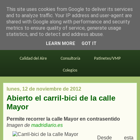
This site uses cookies from Google to deliver its services
en bici por madrid
and to analyze traffic. Your IP address and user-agent are
shared with Google along with performance and security
metrics to ensure quality of service, generate usage
statistics, and to detect and address abuse.
Este blog
BiciMAD
Primeros consejos
LEARN MORE
GOT IT
En bici al trabajo
Planos
Divulgación
Calidad del Aire
Consultoría
Patinetes/VMP
Colegios
lunes, 12 de noviembre de 2012
Abierto el carril-bici de la calle
Mayor
Permite recorrer la calle Mayor en contrasentido
Imagen de
madridiario.es
Desde esta