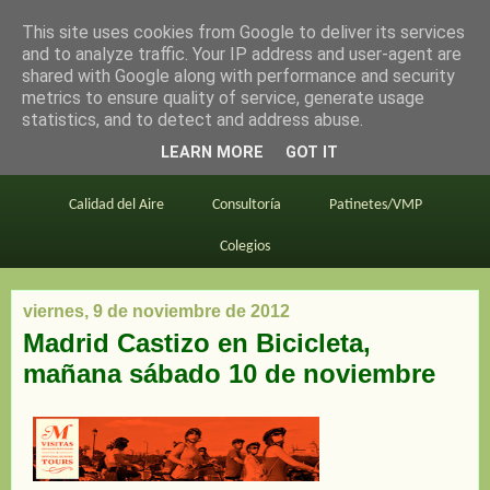
This site uses cookies from Google to deliver its services
en bici por madrid
and to analyze traffic. Your IP address and user-agent are
shared with Google along with performance and security
metrics to ensure quality of service, generate usage
statistics, and to detect and address abuse.
Este blog
BiciMAD
Primeros consejos
LEARN MORE
GOT IT
En bici al trabajo
Planos
Divulgación
Calidad del Aire
Consultoría
Patinetes/VMP
Colegios
viernes, 9 de noviembre de 2012
Madrid Castizo en Bicicleta,
mañana sábado 10 de noviembre