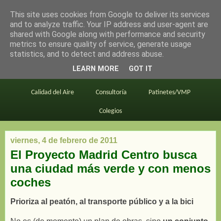
This site uses cookies from Google to deliver its services
en bici por madrid
and to analyze traffic. Your IP address and user-agent are
shared with Google along with performance and security
metrics to ensure quality of service, generate usage
statistics, and to detect and address abuse.
Este blog
BiciMAD
Primeros consejos
LEARN MORE
GOT IT
En bici al trabajo
Planos
Divulgación
Calidad del Aire
Consultoría
Patinetes/VMP
Colegios
viernes, 4 de febrero de 2011
El Proyecto Madrid Centro busca
una ciudad más verde y con menos
coches
Prioriza al peatón, al transporte público y a la bici