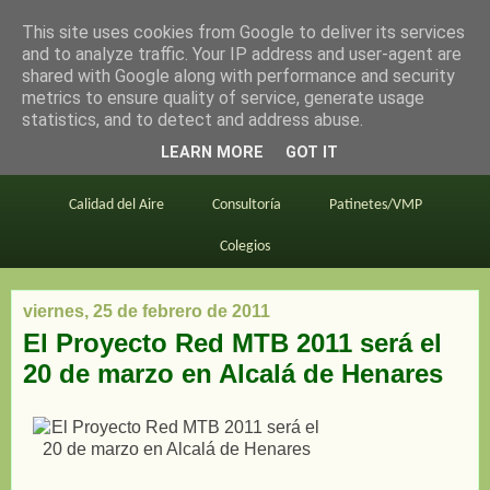
This site uses cookies from Google to deliver its services
en bici por madrid
and to analyze traffic. Your IP address and user-agent are
shared with Google along with performance and security
metrics to ensure quality of service, generate usage
statistics, and to detect and address abuse.
Este blog
BiciMAD
Primeros consejos
LEARN MORE
GOT IT
En bici al trabajo
Planos
Divulgación
Calidad del Aire
Consultoría
Patinetes/VMP
Colegios
viernes, 25 de febrero de 2011
El Proyecto Red MTB 2011 será el
20 de marzo en Alcalá de Henares