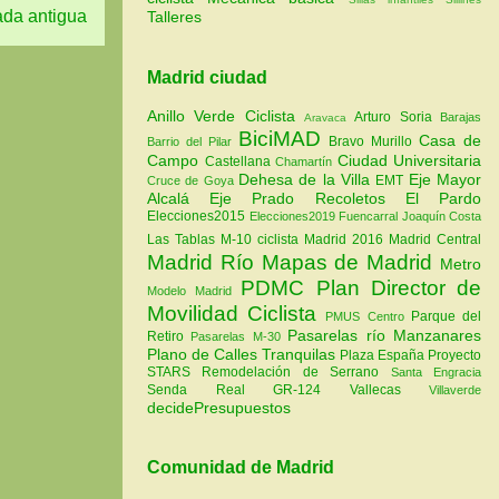
ada antigua
Talleres
Madrid ciudad
Anillo Verde Ciclista
Arturo Soria
Barajas
Aravaca
BiciMAD
Casa de
Bravo Murillo
Barrio del Pilar
Campo
Ciudad Universitaria
Castellana
Chamartín
Dehesa de la Villa
Eje Mayor
EMT
Cruce de Goya
Alcalá
Eje Prado Recoletos
El Pardo
Elecciones2015
Elecciones2019
Fuencarral
Joaquín Costa
Las Tablas
M-10 ciclista
Madrid 2016
Madrid Central
Madrid Río
Mapas de Madrid
Metro
PDMC Plan Director de
Modelo Madrid
Movilidad Ciclista
Parque del
PMUS Centro
Pasarelas río Manzanares
Retiro
Pasarelas M-30
Plano de Calles Tranquilas
Plaza España
Proyecto
STARS
Remodelación de Serrano
Santa Engracia
Senda Real GR-124
Vallecas
Villaverde
decidePresupuestos
Comunidad de Madrid