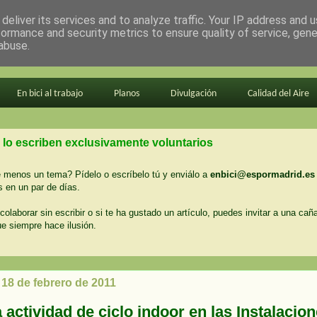
deliver its services and to analyze traffic. Your IP address and 
formance and security metrics to ensure quality of service, gen
abuse.
En bici al trabajo
Planos
Divulgación
Calidad del Aire
 lo escriben exclusivamente voluntarios
menos un tema? Pídelo o escríbelo tú y enviálo a
enbici@espormadrid.es
 en un par de días.
colaborar sin escribir o si te ha gustado un artículo, puedes invitar a una cañ
ue siempre hace ilusión.
 18 de febrero de 2011
actividad de ciclo indoor en las Instalacio