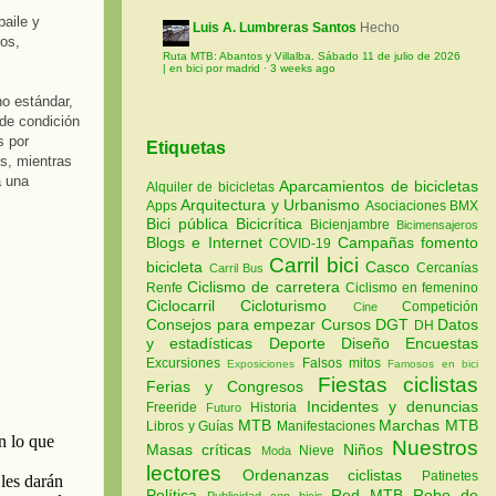
baile y
Luis A. Lumbreras Santos
Hecho
dos,
Ruta MTB: Abantos y Villalba. Sábado 11 de julio de 2026
| en bici por madrid
·
3 weeks ago
no estándar,
 de condición
s por
Etiquetas
s, mientras
á una
Aparcamientos de bicicletas
Alquiler de bicicletas
Arquitectura y Urbanismo
Apps
Asociaciones
BMX
Bici pública
Bicicrítica
Bicienjambre
Bicimensajeros
Blogs e Internet
Campañas fomento
COVID-19
Carril bici
bicicleta
Casco
Cercanías
Carril Bus
Ciclismo de carretera
Renfe
Ciclismo en femenino
Ciclocarril
Cicloturismo
Competición
Cine
Consejos para empezar
Cursos
DGT
Datos
DH
y estadísticas
Deporte
Diseño
Encuestas
Excursiones
Falsos mitos
Exposiciones
Famosos en bici
Fiestas ciclistas
Ferias y Congresos
Incidentes y denuncias
Freeride
Historia
Futuro
MTB
Marchas MTB
Libros y Guías
Manifestaciones
Nuestros
Masas críticas
Niños
Nieve
Moda
lectores
Ordenanzas ciclistas
Patinetes
Política
Red MTB
Robo de
Publicidad con bicis