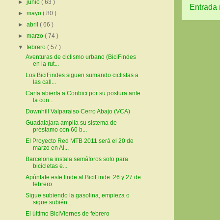
►
junio
( 63 )
Entrada 
►
mayo
( 80 )
►
abril
( 66 )
►
marzo
( 74 )
▼
febrero
( 57 )
Aventuras de ciclismo urbano (BiciFindes
en la rut...
Los BiciFindes siguen sumando ciclistas a
las call...
Carta abierta a Conbici por su postura ante
la con...
Downhill Valparaiso Cerro Abajo (VCA)
Guadalajara amplía su sistema de
préstamo con 60 b...
El Proyecto Red MTB 2011 será el 20 de
marzo en Al...
Barcelona instala semáforos solo para
bicicletas e...
Apúntate este finde al BiciFinde: 26 y 27 de
febrero
Sigue subiendo la gasolina, empieza o
sigue subién...
El último BiciViernes de febrero