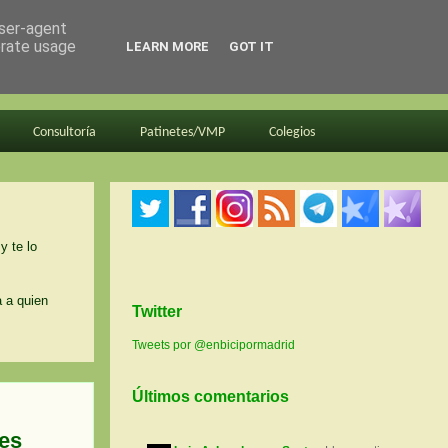
user-agent
erate usage
LEARN MORE
GOT IT
Consultoría
Patinetes/VMP
Colegios
y te lo
a a quien
Twitter
Tweets por @enbicipormadrid
Últimos comentarios
nes