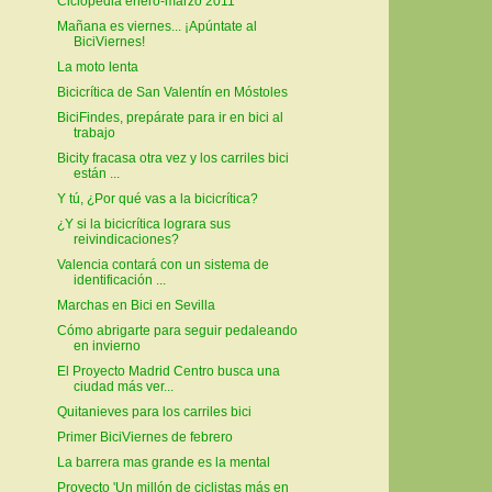
Ciclopedia enero-marzo 2011
Mañana es viernes... ¡Apúntate al
BiciViernes!
La moto lenta
Bicicrítica de San Valentín en Móstoles
BiciFindes, prepárate para ir en bici al
trabajo
Bicity fracasa otra vez y los carriles bici
están ...
Y tú, ¿Por qué vas a la bicicrítica?
¿Y si la bicicrítica lograra sus
reivindicaciones?
Valencia contará con un sistema de
identificación ...
Marchas en Bici en Sevilla
Cómo abrigarte para seguir pedaleando
en invierno
El Proyecto Madrid Centro busca una
ciudad más ver...
Quitanieves para los carriles bici
Primer BiciViernes de febrero
La barrera mas grande es la mental
Proyecto 'Un millón de ciclistas más en