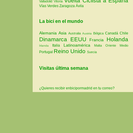
Vuelta Ciclista a España
Valladolid
Vitoria
Vías Verdes
Zaragoza
Ávila
La bici en el mundo
Alemania
Asia
Canadá
Chile
Australia
Bélgica
Austria
Dinamarca
EEUU
Holanda
Francia
Latinoamérica
Italia
Malta
Oriente Medio
Irlanda
Reino Unido
Portugal
Suecia
Visitas última semana
¿Quieres recibir enbicipormadrid en tu correo?