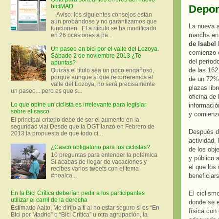
Deport
biciMAD
Aviso: los siguientes consejos están
aún probándose y no garantizamos que
La nueva a
funcionen. El a rtículo se ha modificado
marcha en
en 26 ocasiones a pa...
de Isabel 
Un paseo en bici por el valle del Lozoya.
comienzo c
Sábado 2 de noviembre 2013 ¿Te
del períod
apuntas?
de las 162
Quizás el título sea un poco engañoso,
porque aunque sí que recorreremos el
de un 72%
valle del Lozoya, no será precisamente
plazas lib
un paseo... pero es que s...
oficina de 
Lo que opine un ciclista es irrelevante para legislar
informació
sobre el casco
y comienzo
El principal criterio debe de ser el aumento en la
seguridad vial Desde que la DGT lanzó en Febrero de
Después de
2013 la propuesta de que todo ci...
actividad,
¿Casco obligatorio para los ciclistas?
de los obj
10 preguntas para entender la polémica
y público 
Si acabas de llegar de vacaciones y
el que los
recibes varios tweets con el tema
beneficiar
#noalca...
En la Bici Crítica deberían pedir a los participantes
El ciclism
utilizar el carril de la derecha
donde se e
Estimado Aalto, Me dirijo a ti al no estar seguro si es “En
física con
Bici por Madrid” o “Bici Crítica” u otra agrupación, la