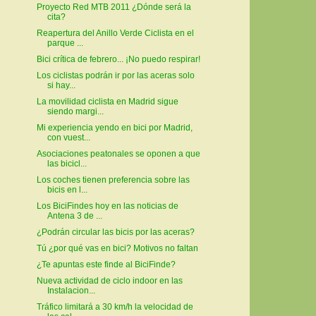
Proyecto Red MTB 2011 ¿Dónde será la
cita?
Reapertura del Anillo Verde Ciclista en el
parque ...
Bici crítica de febrero... ¡No puedo respirar!
Los ciclistas podrán ir por las aceras solo
si hay...
La movilidad ciclista en Madrid sigue
siendo margi...
Mi experiencia yendo en bici por Madrid,
con vuest...
Asociaciones peatonales se oponen a que
las bicicl...
Los coches tienen preferencia sobre las
bicis en l...
Los BiciFindes hoy en las noticias de
Antena 3 de ...
¿Podrán circular las bicis por las aceras?
Tú ¿por qué vas en bici? Motivos no faltan
¿Te apuntas este finde al BiciFinde?
Nueva actividad de ciclo indoor en las
Instalacion...
Tráfico limitará a 30 km/h la velocidad de