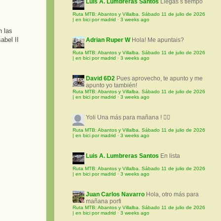
Luis A. Lumbreras Santos
Llegas s tiempo
Ruta MTB: Abantos y Villalba. Sábado 11 de julio de 2026
| en bici por madrid
·
3 weeks ago
Adrian Ruper W
Hola! Me apuntais?
Ruta MTB: Abantos y Villalba. Sábado 11 de julio de 2026
| en bici por madrid
·
3 weeks ago
David 6D2
Pues aprovecho, te apunto y me
apunto yo también!
Ruta MTB: Abantos y Villalba. Sábado 11 de julio de 2026
| en bici por madrid
·
3 weeks ago
Yoli
Una más para mañana ! 🚵‍♀️
Ruta MTB: Abantos y Villalba. Sábado 11 de julio de 2026
| en bici por madrid
·
3 weeks ago
Luis A. Lumbreras Santos
En lista
Ruta MTB: Abantos y Villalba. Sábado 11 de julio de 2026
| en bici por madrid
·
3 weeks ago
Juan Carlos Navarro
Hola, otro más para
mañana porfi
Ruta MTB: Abantos y Villalba. Sábado 11 de julio de 2026
| en bici por madrid
·
3 weeks ago