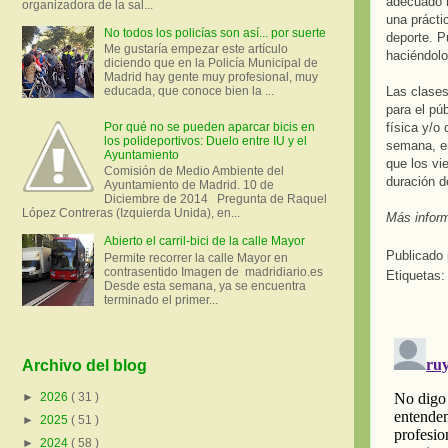
adecuado r
organizadora de la sal...
una prácti
No todos los policías son así... por suerte
deporte. P
Me gustaría empezar este artículo
haciéndolo
diciendo que en la Policía Municipal de
Madrid hay gente muy profesional, muy
Las clases
educada, que conoce bien la ...
para el pú
física y/o
Por qué no se pueden aparcar bicis en
los polideportivos: Duelo entre IU y el
semana, en
Ayuntamiento
que los vi
Comisión de Medio Ambiente del
duración 
Ayuntamiento de Madrid. 10 de
Diciembre de 2014 Pregunta de Raquel
López Contreras (Izquierda Unida), en...
Más infor
Abierto el carril-bici de la calle Mayor
Publicado
Permite recorrer la calle Mayor en
contrasentido Imagen de madridiario.es
Etiquetas
Desde esta semana, ya se encuentra
terminado el primer...
Archivo del blog
►
2026
( 31 )
►
2025
( 51 )
►
2024
( 58 )