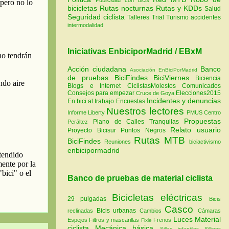
bicicletas
Rutas nocturnas
Rutas y KDDs
Salud
Seguridad ciclista
Talleres
Trial
Turismo
accidentes
intermodalidad
Iniciativas EnbiciporMadrid / EBxM
Acción ciudadana
Banco
Asociación EnBiciPorMadrid
de pruebas
BiciFindes
BiciViernes
Biciencia
Blogs e Internet
CiclistasMolestos
Comunicados
Consejos para empezar
Elecciones2015
Cruce de Goya
Incidentes y denuncias
En bici al trabajo
Encuestas
Nuestros lectores
Informe Liberty
PMUS Centro
Propuestas
Plano de Calles Tranquilas
Peráltez
Relato usuario
Proyecto Bicisur
Puntos Negros
Rutas MTB
BiciFindes
Reuniones
biciactivismo
enbicipormadrid
Banco de pruebas de material ciclista
Bicicletas eléctricas
29 pulgadas
Bicis
Casco
Bicis urbanas
reclinadas
Cambios
Cámaras
Luces
Material
Espejos
Filtros y mascarillas
Frenos
Fixie
ciclista
Mecánica básica
Sillas infantiles
Sillines