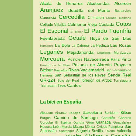
Alcalá de Henares
Alcobendas
Alcorcón
Aranjuez
Boadilla del Monte
Bustarviejo
Cercedilla
Canencia
Chinchón
Collado Mediano
Cotos
Colmenar Viejo
Coslada
Collado Villalba
El Escorial
El Pardo
Fuenfría
El Molar
Getafe
Fuenlabrada
Hoya de San Blas
La Bola
Las Rozas
La Pedriza
La Cabrera
Humanes
Leganés
Majadahonda
Moralzarzal
Miraflores
Morcuera
Navacerrada
Pinto
Móstoles
Parla
Pozuelo de Alarcón
Proyecto
Pontón de la Oliva
Bicisur
Rivas-Vaciamadrid
San Fernando de
Rascafría
Senda Real
San Sebastián de los Reyes
Henares
GR-124
Torrejón de Ardoz
Soto del Real
Torrelaguna
Tres Cantos
Transcam
La bici en España
Barcelona
Bilbao
Albacete
Alicante
Benidorm
Badajoz
Camino de Santiago
Burgos
Castellón
Cáceres
Granada
Córdoba
Gijón
Guadalajara
El Espinar
Gandía
San
Huesca
León
Murcia
Málaga
Mérida
Oviedo
Pamplona
Sebastián
Segovia
Sevilla
Valencia
Santander
Toledo