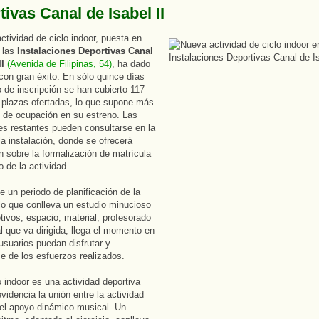
ivas Canal de Isabel II
ctividad de ciclo indoor, puesta en
 las
Instalaciones Deportivas Canal
II
(Avenida de Filipinas, 54)
, ha dado
on gran éxito. En sólo quince días
o de inscripción se han cubierto 117
 plazas ofertadas, lo que supone más
 de ocupación en su estreno. Las
res restantes pueden consultarse en la
la instalación, donde se ofrecerá
n sobre la formalización de matrícula
 de la actividad.
 un periodo de planificación de la
 lo que conlleva un estudio minucioso
etivos, espacio, material, profesorado
al que va dirigida, llega el momento en
 usuarios puedan disfrutar y
se de los esfuerzos realizados.
o indoor es una actividad deportiva
videncia la unión entre la actividad
 el apoyo dinámico musical. Un