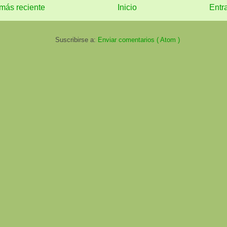
más reciente
Inicio
Entr
Suscribirse a:
Enviar comentarios ( Atom )