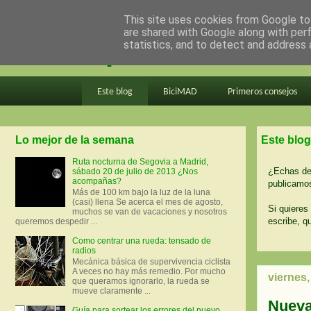
This site uses cookies from Google to 
are shared with Google along with per
en bici por madrid
statistics, and to detect and address 
Este blog
BiciMAD
Primeros consejos
Lo mejor de la semana
Este blog
Ruta nocturna de Segovia a Madrid,
¿Echas de 
sábado 20 de julio de 2013 ¿Nos
acompañas?
publicamos
Más de 100 km bajo la luz de la luna
(casi) llena Se acerca el mes de agosto,
Si quieres 
muchos se van de vacaciones y nosotros
escribe, q
queremos despedir ...
Como centrar una rueda: tensado de
radios
Mecánica básica de supervivencia ciclista
A veces no hay más remedio. Por mucho
viernes,
que queramos ignorarlo, la rueda se
mueve claramente ...
Nueva 
Guía para sortear los errores del nuevo