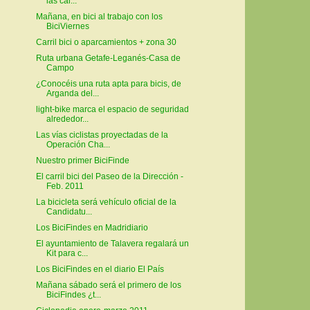
las cal...
Mañana, en bici al trabajo con los
BiciViernes
Carril bici o aparcamientos + zona 30
Ruta urbana Getafe-Leganés-Casa de
Campo
¿Conocéis una ruta apta para bicis, de
Arganda del...
light-bike marca el espacio de seguridad
alrededor...
Las vías ciclistas proyectadas de la
Operación Cha...
Nuestro primer BiciFinde
El carril bici del Paseo de la Dirección -
Feb. 2011
La bicicleta será vehículo oficial de la
Candidatu...
Los BiciFindes en Madridiario
El ayuntamiento de Talavera regalará un
Kit para c...
Los BiciFindes en el diario El País
Mañana sábado será el primero de los
BiciFindes ¿t...