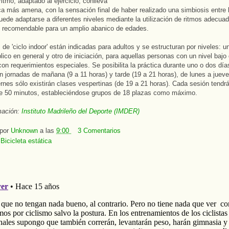
itmo, adaptado al ejercicio, conlleva
ca más amena, con la sensación final de haber realizado una simbiosis entre 
uede adaptarse a diferentes niveles mediante la utilización de ritmos adecua
 recomendable para un amplio abanico de edades.
 de 'ciclo indoor' están indicadas para adultos y se estructuran por niveles: u
blico en general y otro de iniciación, para aquellas personas con un nivel bajo
 con requerimientos especiales. Se posibilita la práctica durante uno o dos día
 jornadas de mañana (9 a 11 horas) y tarde (19 a 21 horas), de lunes a jueve
ernes sólo existirán clases vespertinas (de 19 a 21 horas). Cada sesión tendr
de 50 minutos, estableciéndose grupos de 18 plazas como máximo.
mación:
Instituto Madrileño del Deporte (IMDER)
 por
Unknown
a las
9:00
3 Comentarios
:
Bicicleta estática