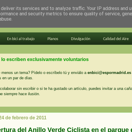
deliver its services and to analyze traffic. Your IP address and 
formance and security metrics to ensure quality of service, gen
abuse.
En bici al trabajo
Planos
Divulgación
Calidad del Aire
 lo escriben exclusivamente voluntarios
menos un tema? Pídelo o escríbelo tú y enviálo a
enbici@espormadrid.es
 en un par de días.
colaborar sin escribir o si te ha gustado un artículo, puedes invitar a una cañ
ue siempre hace ilusión.
24 de febrero de 2011
tura del Anillo Verde Ciclista en el parque 