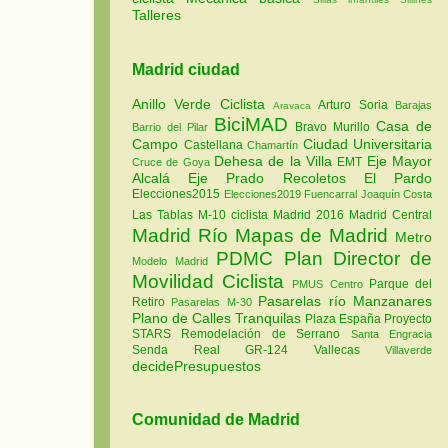
Talleres
Madrid ciudad
Anillo Verde Ciclista
Arturo Soria
Barajas
Aravaca
BiciMAD
Casa de
Bravo Murillo
Barrio del Pilar
Campo
Ciudad Universitaria
Castellana
Chamartín
Dehesa de la Villa
Eje Mayor
EMT
Cruce de Goya
Alcalá
Eje Prado Recoletos
El Pardo
Elecciones2015
Elecciones2019
Fuencarral
Joaquín Costa
Las Tablas
M-10 ciclista
Madrid 2016
Madrid Central
Madrid Río
Mapas de Madrid
Metro
PDMC Plan Director de
Modelo Madrid
Movilidad Ciclista
Parque del
PMUS Centro
Pasarelas río Manzanares
Retiro
Pasarelas M-30
Plano de Calles Tranquilas
Plaza España
Proyecto
STARS
Remodelación de Serrano
Santa Engracia
Senda Real GR-124
Vallecas
Villaverde
decidePresupuestos
Comunidad de Madrid