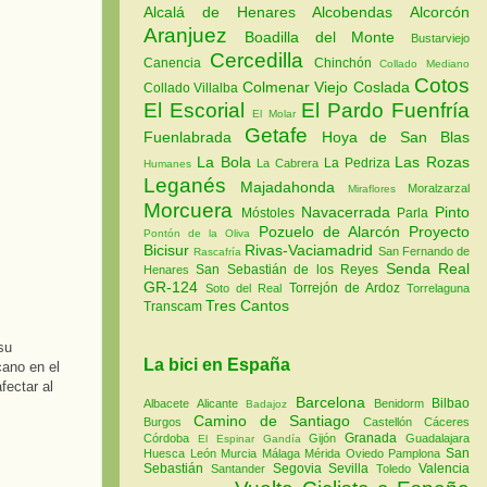
Alcalá de Henares
Alcobendas
Alcorcón
Aranjuez
Boadilla del Monte
Bustarviejo
Cercedilla
Canencia
Chinchón
Collado Mediano
Cotos
Colmenar Viejo
Coslada
Collado Villalba
El Escorial
El Pardo
Fuenfría
El Molar
Getafe
Fuenlabrada
Hoya de San Blas
La Bola
Las Rozas
La Pedriza
La Cabrera
Humanes
Leganés
Majadahonda
Moralzarzal
Miraflores
Morcuera
Navacerrada
Pinto
Móstoles
Parla
Pozuelo de Alarcón
Proyecto
Pontón de la Oliva
Bicisur
Rivas-Vaciamadrid
San Fernando de
Rascafría
Senda Real
San Sebastián de los Reyes
Henares
GR-124
Torrejón de Ardoz
Soto del Real
Torrelaguna
Tres Cantos
Transcam
su
La bici en España
cano en el
fectar al
Barcelona
Bilbao
Albacete
Alicante
Benidorm
Badajoz
Camino de Santiago
Burgos
Castellón
Cáceres
Granada
Córdoba
Gijón
Guadalajara
El Espinar
Gandía
San
Huesca
León
Murcia
Málaga
Mérida
Oviedo
Pamplona
Sebastián
Segovia
Sevilla
Valencia
Santander
Toledo