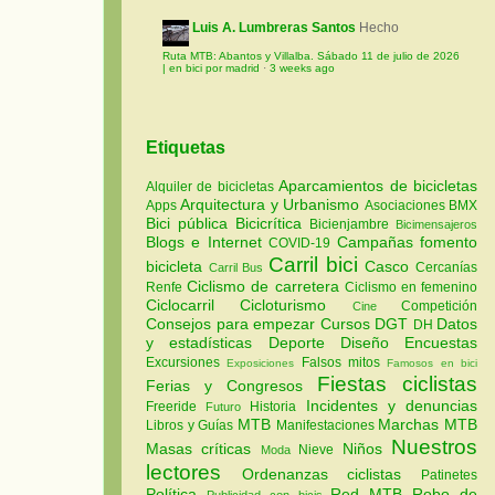
Luis A. Lumbreras Santos
Hecho
Ruta MTB: Abantos y Villalba. Sábado 11 de julio de 2026
| en bici por madrid
·
3 weeks ago
Etiquetas
Aparcamientos de bicicletas
Alquiler de bicicletas
Arquitectura y Urbanismo
Apps
Asociaciones
BMX
Bici pública
Bicicrítica
Bicienjambre
Bicimensajeros
Blogs e Internet
Campañas fomento
COVID-19
Carril bici
bicicleta
Casco
Cercanías
Carril Bus
Ciclismo de carretera
Renfe
Ciclismo en femenino
Ciclocarril
Cicloturismo
Competición
Cine
Consejos para empezar
Cursos
DGT
Datos
DH
y estadísticas
Deporte
Diseño
Encuestas
Excursiones
Falsos mitos
Exposiciones
Famosos en bici
Fiestas ciclistas
Ferias y Congresos
Incidentes y denuncias
Freeride
Historia
Futuro
MTB
Marchas MTB
Libros y Guías
Manifestaciones
Nuestros
Masas críticas
Niños
Nieve
Moda
lectores
Ordenanzas ciclistas
Patinetes
Política
Red MTB
Robo de
Publicidad con bicis