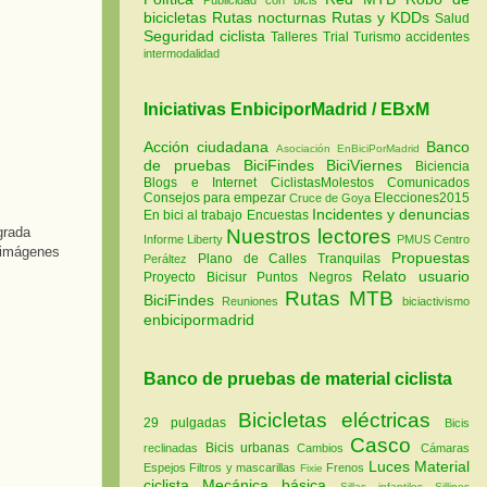
bicicletas
Rutas nocturnas
Rutas y KDDs
Salud
Seguridad ciclista
Talleres
Trial
Turismo
accidentes
intermodalidad
Iniciativas EnbiciporMadrid / EBxM
Acción ciudadana
Banco
Asociación EnBiciPorMadrid
de pruebas
BiciFindes
BiciViernes
Biciencia
Blogs e Internet
CiclistasMolestos
Comunicados
Consejos para empezar
Elecciones2015
Cruce de Goya
Incidentes y denuncias
En bici al trabajo
Encuestas
agrada
Nuestros lectores
Informe Liberty
PMUS Centro
s imágenes
Propuestas
Plano de Calles Tranquilas
Peráltez
Relato usuario
Proyecto Bicisur
Puntos Negros
Rutas MTB
BiciFindes
Reuniones
biciactivismo
enbicipormadrid
Banco de pruebas de material ciclista
Bicicletas eléctricas
29 pulgadas
Bicis
Casco
Bicis urbanas
reclinadas
Cambios
Cámaras
Luces
Material
Espejos
Filtros y mascarillas
Frenos
Fixie
ciclista
Mecánica básica
Sillas infantiles
Sillines