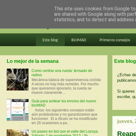
This site uses cookies from Google to 
are shared with Google along with per
en bici por madrid
statistics, and to detect and address 
Este blog
BiciMAD
Primeros consejos
Lo mejor de la semana
Este blog
Como centrar una rueda: tensado de
¿Echas de 
radios
Mecánica básica de supervivencia ciclista
publicamos
A veces no hay más remedio. Por mucho
que queramos ignorarlo, la rueda se
Si quieres 
mueve claramente ...
escribe, q
Guía para sortear los errores del nuevo
biciMAD
Aviso: los siguientes consejos están
aún probándose y no garantizamos que
funcionen. El a rtículo se ha modificado
jueves, 
en 26 ocasiones a pa...
Un paseo en bici por el valle del Lozoya.
Reaper
Sábado 2 de noviembre 2013 ¿Te