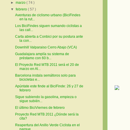
►
marzo
( 74 )
▼
febrero
( 57 )
Aventuras de ciclismo urbano (BiciFindes
en la rut...
Los BiciFindes siguen sumando ciclistas a
las call...
Carta abierta a Conbici por su postura ante
la con...
Downhill Valparaiso Cerro Abajo (VCA)
Guadalajara amplía su sistema de
préstamo con 60 b...
El Proyecto Red MTB 2011 será el 20 de
marzo en Al...
Barcelona instala semáforos solo para
bicicletas e...
Apúntate este finde al BiciFinde: 26 y 27 de
febrero
Sigue subiendo la gasolina, empieza o
sigue subién...
El último BiciViernes de febrero
Proyecto Red MTB 2011 ¿Dónde será la
cita?
Reapertura del Anillo Verde Ciclista en el
parque ...