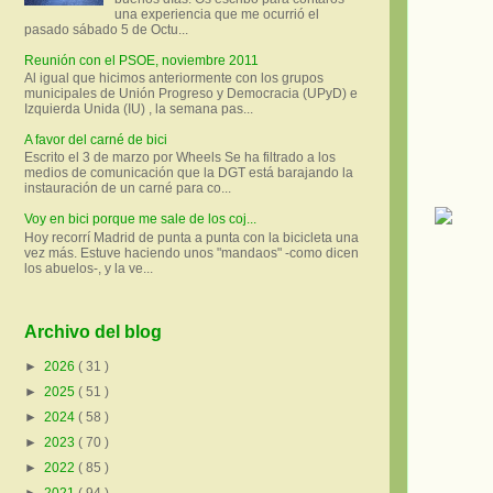
una experiencia que me ocurrió el
pasado sábado 5 de Octu...
Reunión con el PSOE, noviembre 2011
Al igual que hicimos anteriormente con los grupos
municipales de Unión Progreso y Democracia (UPyD) e
Izquierda Unida (IU) , la semana pas...
A favor del carné de bici
Escrito el 3 de marzo por Wheels Se ha filtrado a los
medios de comunicación que la DGT está barajando la
instauración de un carné para co...
Voy en bici porque me sale de los coj...
Hoy recorrí Madrid de punta a punta con la bicicleta una
vez más. Estuve haciendo unos "mandaos" -como dicen
los abuelos-, y la ve...
Archivo del blog
►
2026
( 31 )
►
2025
( 51 )
►
2024
( 58 )
►
2023
( 70 )
►
2022
( 85 )