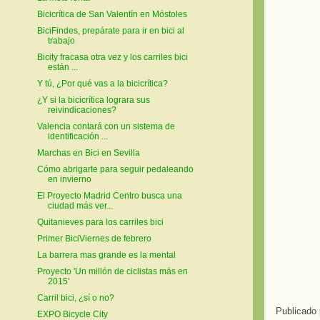
Bicicrítica de San Valentín en Móstoles
BiciFindes, prepárate para ir en bici al
trabajo
Bicity fracasa otra vez y los carriles bici
están ...
Y tú, ¿Por qué vas a la bicicrítica?
¿Y si la bicicrítica lograra sus
reivindicaciones?
Valencia contará con un sistema de
identificación ...
Marchas en Bici en Sevilla
Cómo abrigarte para seguir pedaleando
en invierno
El Proyecto Madrid Centro busca una
ciudad más ver...
Quitanieves para los carriles bici
Primer BiciViernes de febrero
La barrera mas grande es la mental
Proyecto 'Un millón de ciclistas más en
2015'
Carril bici, ¿sí o no?
Publicado
EXPO Bicycle City