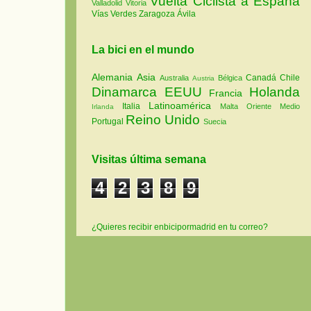
Vuelta Ciclista a España
Valladolid
Vitoria
Vías Verdes
Zaragoza
Ávila
La bici en el mundo
Alemania
Asia
Canadá
Chile
Australia
Bélgica
Austria
Dinamarca
EEUU
Holanda
Francia
Latinoamérica
Italia
Malta
Oriente Medio
Irlanda
Reino Unido
Portugal
Suecia
Visitas última semana
4
2
3
8
9
¿Quieres recibir enbicipormadrid en tu correo?