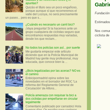
Gabrie
apuntas?
Quizás el título sea un poco engañoso,
porque aunque sí que recorreremos el
Fundación
valle del Lozoya, no será precisamente
un paseo... pero es que s...
Estimados
¿Cuándo es necesario un carril bici?
¡Vaya pregunta! Si la hacemos ante un
Nos comuni
grupo cualquiera de ciclistas seguro que
ciclista de
encontramos respuestas muy variadas,
desde los que reclam...
No todos los policías son así... por suerte
Me gustaría empezar este artículo
diciendo que en la Policía Municipal de
Madrid hay gente muy profesional, muy
educada, que conoce bien la ...
¿Bicis legalizadas por las aceras? NO es
el camino
Enbicipormadrid opina sobre las
novedades en el borrador del RGC 'La
reforma del Reglamento General de
Circulación' de Alfons...
Policía amenaza con requisar la bici a
dos ciclistas por empeñarse en circular
legalmente
Comentario publicado por carrasbici Hola
buenos días. Os escribo para contaros