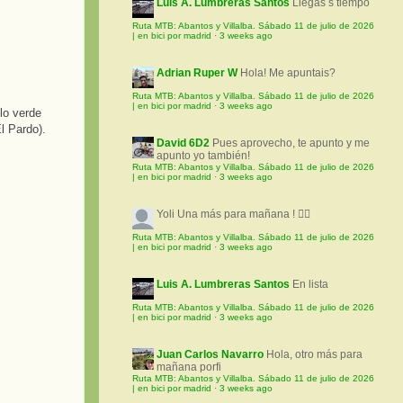
Luis A. Lumbreras Santos
Llegas s tiempo
Ruta MTB: Abantos y Villalba. Sábado 11 de julio de 2026
| en bici por madrid
·
3 weeks ago
Adrian Ruper W
Hola! Me apuntais?
Ruta MTB: Abantos y Villalba. Sábado 11 de julio de 2026
| en bici por madrid
·
3 weeks ago
lo verde
El Pardo).
David 6D2
Pues aprovecho, te apunto y me
apunto yo también!
Ruta MTB: Abantos y Villalba. Sábado 11 de julio de 2026
| en bici por madrid
·
3 weeks ago
Yoli
Una más para mañana ! 🚵‍♀️
Ruta MTB: Abantos y Villalba. Sábado 11 de julio de 2026
| en bici por madrid
·
3 weeks ago
Luis A. Lumbreras Santos
En lista
Ruta MTB: Abantos y Villalba. Sábado 11 de julio de 2026
| en bici por madrid
·
3 weeks ago
Juan Carlos Navarro
Hola, otro más para
mañana porfi
Ruta MTB: Abantos y Villalba. Sábado 11 de julio de 2026
| en bici por madrid
·
3 weeks ago