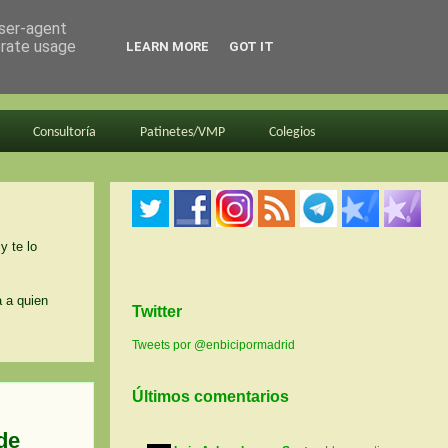
user-agent
erate usage
LEARN MORE
GOT IT
Consultoría
Patinetes/VMP
Colegios
y te lo
a a quien
Twitter
Tweets por @enbicipormadrid
Últimos comentarios
de