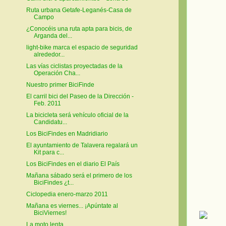
Ruta urbana Getafe-Leganés-Casa de
Campo
¿Conocéis una ruta apta para bicis, de
Arganda del...
light-bike marca el espacio de seguridad
alrededor...
Las vías ciclistas proyectadas de la
Operación Cha...
Nuestro primer BiciFinde
El carril bici del Paseo de la Dirección -
Feb. 2011
La bicicleta será vehículo oficial de la
Candidatu...
Los BiciFindes en Madridiario
El ayuntamiento de Talavera regalará un
Kit para c...
Los BiciFindes en el diario El País
Mañana sábado será el primero de los
BiciFindes ¿t...
Ciclopedia enero-marzo 2011
Mañana es viernes... ¡Apúntate al
BiciViernes!
La moto lenta