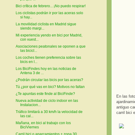
Bici crítica de febrero... ¡No puedo respirar!
Los ciclistas podrán ir por las aceras solo
si hay...
La movilidad ciclista en Madrid sigue
siendo margi...
Mi experiencia yendo en bici por Madrid,
con vuest...
Asociaciones peatonales se oponen a que
las bicicl...
Los coches tienen preferencia sobre las
bicis en l...
Los BiciFindes hoy en las noticias de
Antena 3 de ...
¿Podrán circular las bicis por las aceras?
Tú ¿por qué vas en bici? Motivos no faltan
¿Te apuntas este finde al BiciFinde?
En las fot
Nueva actividad de ciclo indoor en las
ajardinami
Instalacion...
antiguo ca
Tráfico limitará a 30 km/h la velocidad de
carril bici
las cal...
Mañana, en bici al trabajo con los
BiciViernes
Carril bici o aparcamientos + zona 30