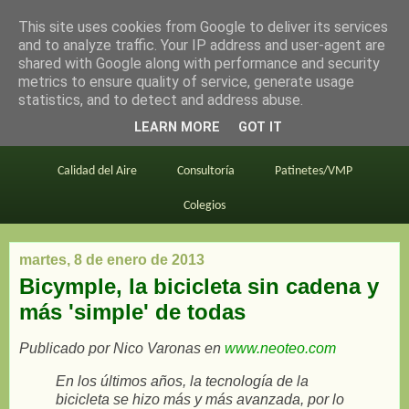
This site uses cookies from Google to deliver its services
en bici por madrid
and to analyze traffic. Your IP address and user-agent are
shared with Google along with performance and security
metrics to ensure quality of service, generate usage
statistics, and to detect and address abuse.
Este blog
BiciMAD
Primeros consejos
LEARN MORE
GOT IT
En bici al trabajo
Planos
Divulgación
Calidad del Aire
Consultoría
Patinetes/VMP
Colegios
martes, 8 de enero de 2013
Bicymple, la bicicleta sin cadena y
más 'simple' de todas
Publicado por Nico Varonas en
www.neoteo.com
En los últimos años, la tecnología de la
bicicleta se hizo más y más avanzada, por lo