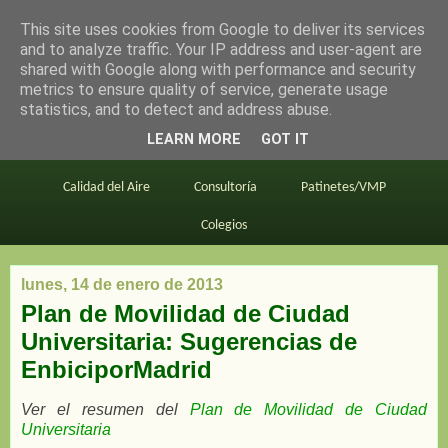
This site uses cookies from Google to deliver its services
en bici por madrid
and to analyze traffic. Your IP address and user-agent are
shared with Google along with performance and security
metrics to ensure quality of service, generate usage
statistics, and to detect and address abuse.
Este blog
BiciMAD
Primeros consejos
LEARN MORE
GOT IT
En bici al trabajo
Planos
Divulgación
Calidad del Aire
Consultoría
Patinetes/VMP
Colegios
lunes, 14 de enero de 2013
Plan de Movilidad de Ciudad
Universitaria: Sugerencias de
EnbiciporMadrid
Ver el resumen del
Plan de Movilidad de Ciudad
Universitaria