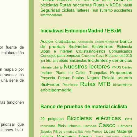
bicicletas
Rutas nocturnas
Rutas y KDDs
Salud
Seguridad ciclista
Talleres
Trial
Turismo
accidentes
intermodalidad
Iniciativas EnbiciporMadrid / EBxM
Acción ciudadana
Banco
Asociación EnBiciPorMadrid
de pruebas
BiciFindes
BiciViernes
Biciencia
or fuente de
Blogs e Internet
CiclistasMolestos
Comunicados
 colaboración
Consejos para empezar
Elecciones2015
Cruce de Goya
Incidentes y denuncias
En bici al trabajo
Encuestas
Nuestros lectores
Informe Liberty
PMUS Centro
un mapa o por
Propuestas
Plano de Calles Tranquilas
Peráltez
atravesar las
Relato usuario
Proyecto Bicisur
Puntos Negros
 una serie de
Rutas MTB
BiciFindes
Reuniones
biciactivismo
enbicipormadrid
ilas funcionen
Banco de pruebas de material ciclista
Bicicletas eléctricas
29 pulgadas
Bicis
riorizar qué
Casco
Bicis urbanas
reclinadas
Cambios
Cámaras
aciones bici+
Luces
Material
Espejos
Filtros y mascarillas
Frenos
Fixie
ciclista
Mecánica básica
Sillas infantiles
Sillines