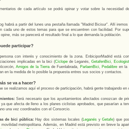
mentarios de cada artículo se podrá opinar y votar sobre la necesidad d
og habrá a partir del lunes una pestaña llamada "Madrid Bicisur". Allí iremo
on cada uno de estos temas para que se encuentren con facilidad. Por sup
opine, más se parecerá el resultado final a lo que demanda la población.
uede participar?
 persona con interés y conocimiento de la zona. EnbiciporMadrid está co
ciaciones implicadas en la bici (
Cíclope
de Leganés,
GetafenBici
,
Ecologis
Alcorcón,
Amigos de la Tierra
de Fuenlabrada,
ParlaenBici
,
Pedalibre
en la
an en la medida de lo posible la propuesta entres sus socios y contactos.
ás se va a hacer?
ue se realizamos aquí el proceso de participación, habrá gente trabajando en o
amientos:
Será necesario que los ayuntamientos afectados conozcan de pr
 ya que afecta de lleno a los planes ciclistas aprobados, que pasarían a te
ano una vez coordinados con el Consorcio.
as de bici pública:
Hay dos sistemas locales (
Leganés
y
Getafe
) que pod
 movilidad metropolitana. Además, en Madrid está previsto en breve la apari