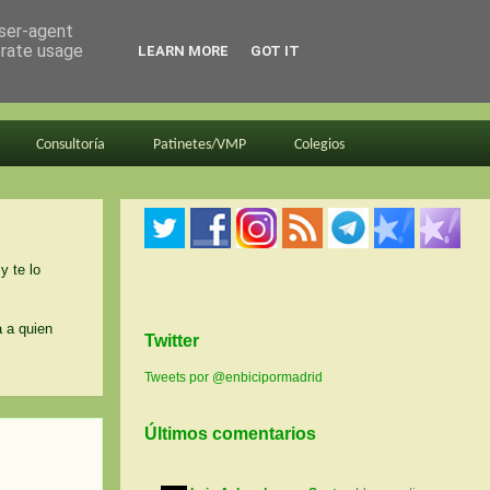
user-agent
erate usage
LEARN MORE
GOT IT
Consultoría
Patinetes/VMP
Colegios
y te lo
a a quien
Twitter
Tweets por @enbicipormadrid
Últimos comentarios