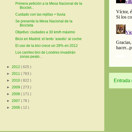
Primera petición a la Mesa Nacional de la
Biciclet...
Cuidado con las rejillas + lluvia
Se presenta la Mesa Nacional de la
Bicicleta
Objetivo: ciudades a 30 km/h máximo
Bicis en Madrid: el lento ‘asedio’ al coche
El uso de la bici crece un 28% en 2012
Los carriles bici de Londres invadirán
zonas peato...
►
2012
( 625 )
►
2011
( 763 )
Entrada 
►
2010
( 822 )
►
2009
( 273 )
►
2008
( 171 )
►
2007
( 78 )
►
2006
( 12 )