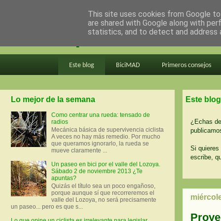
This site uses cookies from Google to 
are shared with Google along with per
en bici por madrid
statistics, and to detect and address 
Este blog
BiciMAD
Primeros consejos
Lo mejor de la semana
Este blog
Como centrar una rueda: tensado de
¿Echas de 
radios
Mecánica básica de supervivencia ciclista
publicamos
A veces no hay más remedio. Por mucho
que queramos ignorarlo, la rueda se
Si quieres 
mueve claramente ...
escribe, q
Un paseo en bici por el valle del Lozoya.
Sábado 2 de noviembre 2013 ¿Te
apuntas?
Quizás el título sea un poco engañoso,
porque aunque sí que recorreremos el
miércol
valle del Lozoya, no será precisamente
un paseo... pero es que s...
Proye
Lo que opine un ciclista es irrelevante para legislar