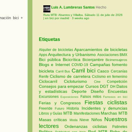
Luis A. Lumbreras Santos
Hecho
Ruta MTB: Abantos y Villalba. Sábado 11 de julio de 2026
nación bici +
| en bici por madrid
·
3 weeks ago
Etiquetas
Aparcamientos de bicicletas
Alquiler de bicicletas
Arquitectura y Urbanismo
Apps
Asociaciones
BMX
Bici pública
Bicicrítica
Bicienjambre
Bicimensajeros
Blogs e Internet
Campañas fomento
COVID-19
Carril bici
bicicleta
Casco
Cercanías
Carril Bus
Ciclismo de carretera
Renfe
Ciclismo en femenino
Ciclocarril
Cicloturismo
Competición
Cine
Consejos para empezar
Cursos
DGT
Datos
DH
y estadísticas
Deporte
Diseño
Encuestas
Excursiones
Falsos mitos
Exposiciones
Famosos en bici
Fiestas ciclistas
Ferias y Congresos
Incidentes y denuncias
Freeride
Historia
Futuro
MTB
Marchas MTB
Libros y Guías
Manifestaciones
Nuestros
Masas críticas
Niños
Nieve
Moda
lectores
Ordenanzas ciclistas
Patinetes
Política
Red MTB
Robo de
Publicidad con bicis