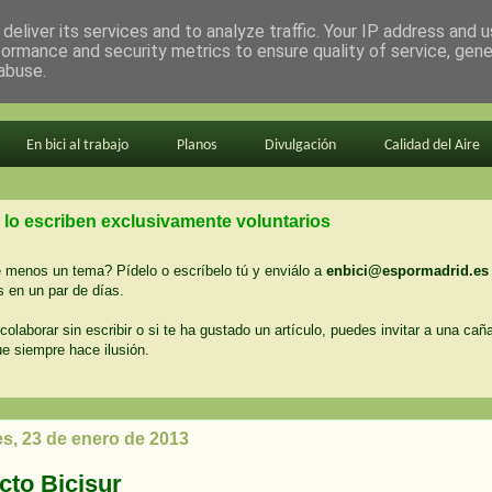
deliver its services and to analyze traffic. Your IP address and 
formance and security metrics to ensure quality of service, gen
abuse.
En bici al trabajo
Planos
Divulgación
Calidad del Aire
 lo escriben exclusivamente voluntarios
menos un tema? Pídelo o escríbelo tú y enviálo a
enbici@espormadrid.es
 en un par de días.
colaborar sin escribir o si te ha gustado un artículo, puedes invitar a una cañ
ue siempre hace ilusión.
es, 23 de enero de 2013
cto Bicisur