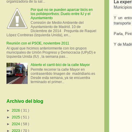
La exper
organizadora de la sal...
Municipios
Por qué no se pueden aparcar bicis en
los polideportivos: Duelo entre IU y el
Y un ento
Ayuntamiento
Comisión de Medio Ambiente del
transporte
Ayuntamiento de Madrid. 10 de
Diciembre de 2014 Pregunta de Raquel
Parla, Pin
López Contreras (Izquierda Unida), en...
Reunión con el PSOE, noviembre 2011
Y de Madri
Al igual que hicimos anteriormente con los grupos
municipales de Unión Progreso y Democracia (UPyD) e
Izquierda Unida (IU) , la semana pas...
Abierto el carril-bici de la calle Mayor
Permite recorrer la calle Mayor en
contrasentido Imagen de madridiario.es
Desde esta semana, ya se encuentra
terminado el primer...
Archivo del blog
►
2026
( 31 )
►
2025
( 51 )
►
2024
( 58 )
►
2023
( 70 )