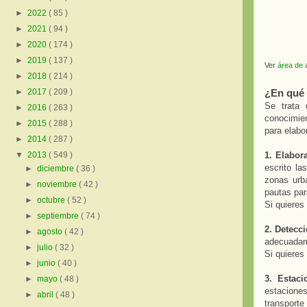
►
2022
( 85 )
►
2021
( 94 )
►
2020
( 174 )
►
2019
( 137 )
Ver
área de 
►
2018
( 214 )
¿En qué 
►
2017
( 209 )
Se trata 
►
2016
( 263 )
conocimien
►
2015
( 288 )
para elabo
►
2014
( 287 )
1. Elabor
▼
2013
( 549 )
escrito la
►
diciembre
( 36 )
zonas urba
►
noviembre
( 42 )
pautas par
►
octubre
( 52 )
Si quieres
►
septiembre
( 74 )
2. Detecc
►
agosto
( 42 )
adecuadame
►
julio
( 32 )
Si quieres
►
junio
( 40 )
3. Estac
►
mayo
( 48 )
estacione
►
abril
( 48 )
transporte 