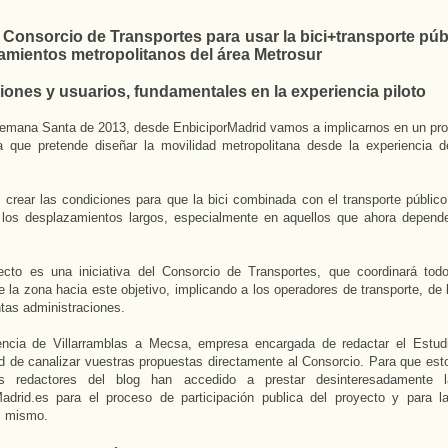
 Consorcio de Transportes para usar la bici+transporte púb
amientos metropolitanos del área Metrosur
ones y usuarios, fundamentales en la experiencia piloto
emana Santa de 2013, desde EnbiciporMadrid vamos a implicarnos en un pro
 que pretende diseñar la movilidad metropolitana desde la experiencia d
 crear las condiciones para que la bici combinada con el transporte público
 los desplazamientos largos, especialmente en aquellos que ahora depen
ecto es una iniciativa del Consorcio de Transportes, que coordinará tod
de la zona hacia este objetivo, implicando a los operadores de transporte, de 
intas administraciones.
encia de Villarramblas a Mecsa, empresa encargada de redactar el Estud
d de canalizar vuestras propuestas directamente al Consorcio. Para que esto
s redactores del blog han accedido a prestar desinteresadamente l
adrid.es para el proceso de participación publica del proyecto y para la
l mismo.