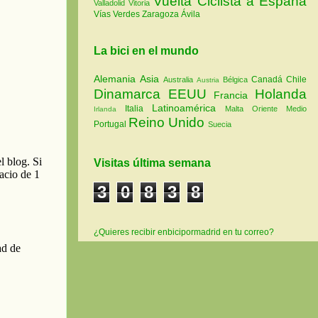
Vuelta Ciclista a España
Valladolid
Vitoria
Vías Verdes
Zaragoza
Ávila
La bici en el mundo
Alemania
Asia
Canadá
Chile
Australia
Bélgica
Austria
Dinamarca
EEUU
Holanda
Francia
Latinoamérica
Italia
Malta
Oriente Medio
Irlanda
Reino Unido
Portugal
Suecia
Visitas última semana
3
0
8
3
8
¿Quieres recibir enbicipormadrid en tu correo?