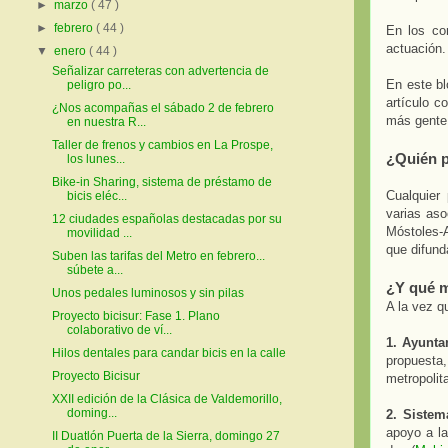
►
marzo
( 47 )
►
febrero
( 44 )
En los co
actuación.
▼
enero
( 44 )
Señalizar carreteras con advertencia de
En este bl
peligro po...
artículo c
¿Nos acompañas el sábado 2 de febrero
más gente 
en nuestra R...
Taller de frenos y cambios en La Prospe,
¿Quién p
los lunes...
Bike-in Sharing, sistema de préstamo de
Cualquier
bicis eléc...
varias aso
12 ciudades españolas destacadas por su
Móstoles-
movilidad ...
que difund
Suben las tarifas del Metro en febrero...
súbete a...
¿Y qué m
Unos pedales luminosos y sin pilas
A la vez q
Proyecto bicisur: Fase 1. Plano
colaborativo de ví...
1. Ayunt
Hilos dentales para candar bicis en la calle
propuesta,
Proyecto Bicisur
metropolit
XXII edición de la Clásica de Valdemorillo,
doming...
2. Sistem
apoyo a la
II Duatlón Puerta de la Sierra, domingo 27