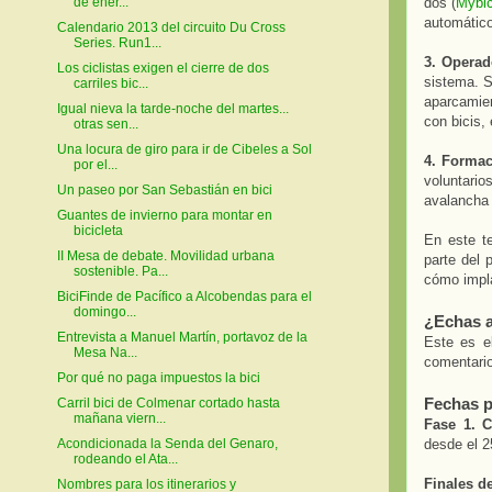
dos (
Mybic
de ener...
automático
Calendario 2013 del circuito Du Cross
Series. Run1...
3. Operad
Los ciclistas exigen el cierre de dos
sistema. S
carriles bic...
aparcamien
Igual nieva la tarde-noche del martes...
con bicis,
otras sen...
Una locura de giro para ir de Cibeles a Sol
4. Formaci
por el...
voluntario
Un paseo por San Sebastián en bici
avalancha
Guantes de invierno para montar en
bicicleta
En este t
II Mesa de debate. Movilidad urbana
parte del 
sostenible. Pa...
cómo impla
BiciFinde de Pacífico a Alcobendas para el
domingo...
¿Echas a
Entrevista a Manuel Martín, portavoz de la
Este es e
Mesa Na...
comentario
Por qué no paga impuestos la bici
Fechas p
Carril bici de Colmenar cortado hasta
mañana viern...
Fase 1. C
desde el 2
Acondicionada la Senda del Genaro,
rodeando el Ata...
Finales d
Nombres para los itinerarios y