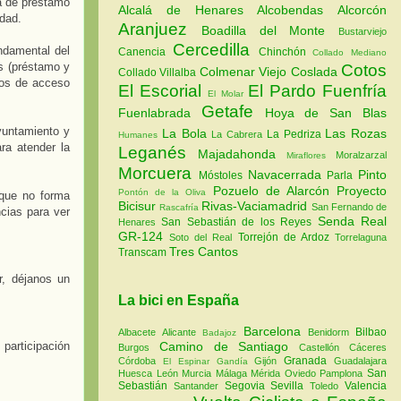
a de préstamo
Alcalá de Henares
Alcobendas
Alcorcón
idad.
Aranjuez
Boadilla del Monte
Bustarviejo
Cercedilla
ndamental del
Canencia
Chinchón
Collado Mediano
as (préstamo y
Cotos
Colmenar Viejo
Coslada
Collado Villalba
rios de acceso
El Escorial
El Pardo
Fuenfría
El Molar
Getafe
Fuenlabrada
Hoya de San Blas
yuntamiento y
La Bola
Las Rozas
La Pedriza
La Cabrera
Humanes
ra atender la
Leganés
Majadahonda
Moralzarzal
Miraflores
Morcuera
Navacerrada
Pinto
Móstoles
Parla
Pozuelo de Alarcón
Proyecto
Pontón de la Oliva
nque no forma
Bicisur
Rivas-Vaciamadrid
San Fernando de
Rascafría
cias para ver
Senda Real
San Sebastián de los Reyes
Henares
GR-124
Torrejón de Ardoz
Soto del Real
Torrelaguna
Tres Cantos
Transcam
r, déjanos un
La bici en España
Barcelona
Bilbao
Albacete
Alicante
Benidorm
Badajoz
Camino de Santiago
participación
Burgos
Castellón
Cáceres
Granada
Córdoba
Gijón
Guadalajara
El Espinar
Gandía
San
Huesca
León
Murcia
Málaga
Mérida
Oviedo
Pamplona
Sebastián
Segovia
Sevilla
Valencia
Santander
Toledo