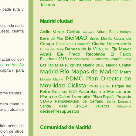
Talleres
e cada ruta y
Madrid ciudad
s dejando cada
uesto, cuanta
Anillo Verde Ciclista
Arturo Soria
Barajas
Aravaca
BiciMAD
Casa de
Bravo Murillo
Barrio del Pilar
Campo
Ciudad Universitaria
Castellana
Chamartín
Dehesa de la Villa
Eje Mayor
EMT
Cruce de Goya
Alcalá
Eje Prado Recoletos
El Pardo
Elecciones2015
Elecciones2019
Fuencarral
Joaquín Costa
ntactando con
tas en Acción
Las Tablas
M-10 ciclista
Madrid 2016
Madrid Central
 capital) para
Madrid Río
Mapas de Madrid
Metro
PDMC Plan Director de
Modelo Madrid
Movilidad Ciclista
Parque del
PMUS Centro
Pasarelas río Manzanares
Retiro
Pasarelas M-30
tros frentes:
Plano de Calles Tranquilas
Plaza España
Proyecto
STARS
Remodelación de Serrano
Santa Engracia
imera mano la
Senda Real GR-124
Vallecas
Villaverde
ner un alcance
decidePresupuestos
rán servir de
Comunidad de Madrid
ción de otros