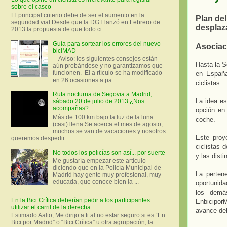
sobre el casco
El principal criterio debe de ser el aumento en la
Plan del
seguridad vial Desde que la DGT lanzó en Febrero de
desplaz
2013 la propuesta de que todo ci...
Guía para sortear los errores del nuevo
Asociaci
biciMAD
Aviso: los siguientes consejos están
Hasta la S
aún probándose y no garantizamos que
funcionen. El a rtículo se ha modificado
en España
en 26 ocasiones a pa...
ciclistas.
Ruta nocturna de Segovia a Madrid,
La idea es
sábado 20 de julio de 2013 ¿Nos
acompañas?
opción en
Más de 100 km bajo la luz de la luna
coche.
(casi) llena Se acerca el mes de agosto,
muchos se van de vacaciones y nosotros
Este proy
queremos despedir ...
ciclistas 
No todos los policías son así... por suerte
y las dist
Me gustaría empezar este artículo
diciendo que en la Policía Municipal de
La perten
Madrid hay gente muy profesional, muy
educada, que conoce bien la ...
oportunida
los demá
En la Bici Crítica deberían pedir a los participantes
EnbiciporM
utilizar el carril de la derecha
avance de
Estimado Aalto, Me dirijo a ti al no estar seguro si es “En
Bici por Madrid” o “Bici Crítica” u otra agrupación, la