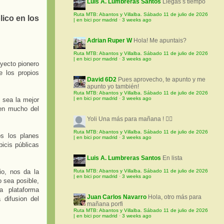
Luis A. Lumbreras Santos
Llegas s tiempo
Ruta MTB: Abantos y Villalba. Sábado 11 de julio de 2026
lico en los
| en bici por madrid
·
3 weeks ago
Adrian Ruper W
Hola! Me apuntais?
Ruta MTB: Abantos y Villalba. Sábado 11 de julio de 2026
| en bici por madrid
·
3 weeks ago
yecto pionero
e los propios
David 6D2
Pues aprovecho, te apunto y me
apunto yo también!
Ruta MTB: Abantos y Villalba. Sábado 11 de julio de 2026
| en bici por madrid
·
3 weeks ago
 sea la mejor
den mucho del
Yoli
Una más para mañana ! 🚵‍♀️
Ruta MTB: Abantos y Villalba. Sábado 11 de julio de 2026
os los planes
| en bici por madrid
·
3 weeks ago
bicis públicas
Luis A. Lumbreras Santos
En lista
io, nos da la
Ruta MTB: Abantos y Villalba. Sábado 11 de julio de 2026
| en bici por madrid
·
3 weeks ago
 sea posible,
a plataforma
Juan Carlos Navarro
Hola, otro más para
 difusion del
mañana porfi
Ruta MTB: Abantos y Villalba. Sábado 11 de julio de 2026
| en bici por madrid
·
3 weeks ago