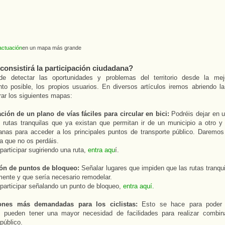
actuación
en un mapa más grande
consistirá la participación ciudadana?
de detectar las oportunidades y problemas del territorio desde la mej
to posible, los propios usuarios. En diversos artículos iremos abriendo la
rar los siguientes mapas:
ación de un plano de vías fáciles para circular en bici:
Podréis dejar en 
s rutas tranquilas que ya existan que permitan ir de un municipio a otro y 
nas para acceder a los principales puntos de transporte público. Daremos
a que no os perdáis.
 participar sugiriendo una ruta,
entra aqu
í.
ión de puntos de bloqueo:
Señalar lugares que impiden que las rutas tranqu
nte y que sería necesario remodelar.
 participar señalando un punto de bloqueo,
entra aquí.
iones más demandadas para los ciclistas:
Esto se hace para poder p
s pueden tener una mayor necesidad de facilidades para realizar combin
público.