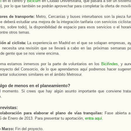
i
en el centro y
Bicicum
en Ciudad Universitaria, que pasará a ser un sistem
), por lo que también se podrán aprovechar para completar la oferta de movil
ores de transporte:
Metro, Cercanías y buses interurbanos son la pieza fu
e deberá estudiar una mejora de la integración tarifaria con servicios ciclist
to, sobre todo), la disponibilidad de espacio para esos servicios o el hora
 entre otros temas.
ón al ciclista:
La experiencia en Madrid en el que se solapan empresas, a
s necesita una revisión que se llevará a cabo en las próximas semanas pa
 de gente que se nos viene encima.
ema estamos inmersos por la parte de voluntarios en los
Bicifindes
, y au
proyecto del Consorcio, de lo que aprendamos aquí podremos hacer sugeren
ntar soluciones similares en el ámbito Metrosur.
lgo de menos en el planeamiento?
l momento. Si crees que hay algún asunto importante que conviene trata
.
revistas:
olaboración para elaborar el plano de vías tranquilas:
Fase abierta a 
5 de Enero de 2013. Para presentar tu aportación,
entra aquí.
e Marzo:
Fin del proyecto.