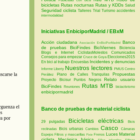
bicicletas
Rutas nocturnas
Rutas y KDDs
Salud
Seguridad ciclista
Talleres
Trial
Turismo
accidentes
intermodalidad
Iniciativas EnbiciporMadrid / EBxM
Acción ciudadana
Banco
Asociación EnBiciPorMadrid
de pruebas
BiciFindes
BiciViernes
Biciencia
Blogs e Internet
CiclistasMolestos
Comunicados
Consejos para empezar
Elecciones2015
Cruce de Goya
Incidentes y denuncias
En bici al trabajo
Encuestas
Nuestros lectores
Informe Liberty
PMUS Centro
Propuestas
Plano de Calles Tranquilas
Peráltez
Relato usuario
Proyecto Bicisur
Puntos Negros
Rutas MTB
BiciFindes
Reuniones
biciactivismo
enbicipormadrid
Banco de pruebas de material ciclista
Bicicletas eléctricas
29 pulgadas
Bicis
Casco
Bicis urbanas
reclinadas
Cambios
Cámaras
Luces
Material
Espejos
Filtros y mascarillas
Frenos
Fixie
ciclista
Mecánica básica
Sillas infantiles
Sillines