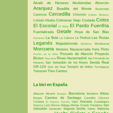
Alcalá de Henares
Alcobendas
Alcorcón
Aranjuez
Boadilla del Monte
Bustarviejo
Cercedilla
Canencia
Chinchón
Collado Mediano
Cotos
Colmenar Viejo
Coslada
Collado Villalba
El Escorial
El Pardo
Fuenfría
El Molar
Getafe
Fuenlabrada
Hoya de San Blas
La Bola
Las Rozas
La Pedriza
La Cabrera
Humanes
Leganés
Majadahonda
Moralzarzal
Miraflores
Morcuera
Navacerrada
Pinto
Móstoles
Parla
Pozuelo de Alarcón
Proyecto
Pontón de la Oliva
Bicisur
Rivas-Vaciamadrid
San Fernando de
Rascafría
Senda Real
San Sebastián de los Reyes
Henares
GR-124
Torrejón de Ardoz
Soto del Real
Torrelaguna
Tres Cantos
Transcam
La bici en España
Barcelona
Bilbao
Albacete
Alicante
Benidorm
Badajoz
Camino de Santiago
Burgos
Castellón
Cáceres
Granada
Córdoba
Gijón
Guadalajara
El Espinar
Gandía
San
Huesca
León
Murcia
Málaga
Mérida
Oviedo
Pamplona
Sebastián
Segovia
Sevilla
Valencia
Santander
Toledo