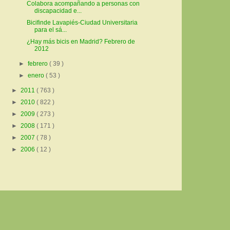
Colabora acompañando a personas con
discapacidad e...
Bicifinde Lavapiés-Ciudad Universitaria
para el sá...
¿Hay más bicis en Madrid? Febrero de
2012
►
febrero
( 39 )
►
enero
( 53 )
►
2011
( 763 )
►
2010
( 822 )
►
2009
( 273 )
►
2008
( 171 )
►
2007
( 78 )
►
2006
( 12 )