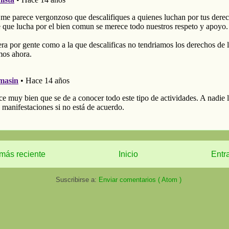
más reciente
Inicio
Entr
Suscribirse a:
Enviar comentarios ( Atom )