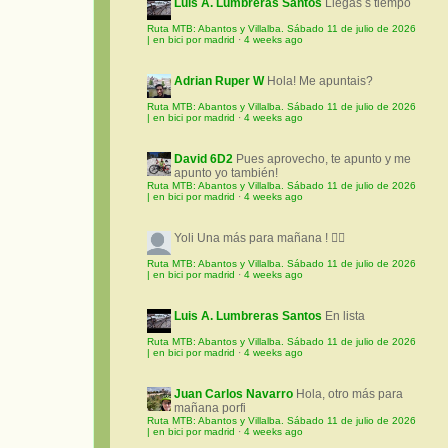
Luis A. Lumbreras Santos
Llegas s tiempo
Ruta MTB: Abantos y Villalba. Sábado 11 de julio de 2026
| en bici por madrid
·
4 weeks ago
Adrian Ruper W
Hola! Me apuntais?
Ruta MTB: Abantos y Villalba. Sábado 11 de julio de 2026
| en bici por madrid
·
4 weeks ago
David 6D2
Pues aprovecho, te apunto y me
apunto yo también!
Ruta MTB: Abantos y Villalba. Sábado 11 de julio de 2026
| en bici por madrid
·
4 weeks ago
Yoli
Una más para mañana ! 🚵‍♀️
Ruta MTB: Abantos y Villalba. Sábado 11 de julio de 2026
| en bici por madrid
·
4 weeks ago
Luis A. Lumbreras Santos
En lista
Ruta MTB: Abantos y Villalba. Sábado 11 de julio de 2026
| en bici por madrid
·
4 weeks ago
Juan Carlos Navarro
Hola, otro más para
mañana porfi
Ruta MTB: Abantos y Villalba. Sábado 11 de julio de 2026
| en bici por madrid
·
4 weeks ago