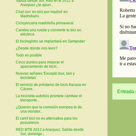
Salida desde Sol, Red MTB 2012 a
Aranjuez ¿te apun...
Chat con 'en bici por madrid' en
Madridiario
Cicloyincana madrileña primaveral
Cambia una rueda y convierte tu bici en
eléctrica
El biciregistro se implantará en Santander
¿Desde dónde nos lees?
Todo es posible
Cinco puntos para mejorar el
aparcamiento de bicic...
Nuevas señales 'Excepto bus, taxi y
bicicletas'
El servicio de préstamo de bicis fracasa en
Cácere...
Entrada 
La bicicleta-autobús promete cambiar el
transporte...
¿Quieres que la comisión europea le de
una morator...
El carril bici no es alternativa para los
pozueleros
RED MTB 2012 a Aranjuez. Salida desde
Sol, domingo...