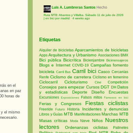
Luis A. Lumbreras Santos
Hecho
Ruta MTB: Abantos y Villalba. Sábado 11 de julio de 2026
| en bici por madrid
·
4 weeks ago
Etiquetas
Aparcamientos de bicicletas
Alquiler de bicicletas
Arquitectura y Urbanismo
Apps
Asociaciones
BMX
Bici pública
Bicicrítica
Bicienjambre
Bicimensajeros
Blogs e Internet
Campañas fomento
COVID-19
Carril bici
bicicleta
Casco
Cercanías
Carril Bus
Ciclismo de carretera
Renfe
Ciclismo en femenino
Ciclocarril
Cicloturismo
Competición
Cine
más en el
Consejos para empezar
Cursos
DGT
Datos
DH
manas en paz
y estadísticas
Deporte
Diseño
Encuestas
:00 horas de
Excursiones
Falsos mitos
Exposiciones
Famosos en bici
Fiestas ciclistas
Ferias y Congresos
Incidentes y denuncias
Freeride
Historia
Futuro
s y el mismo
MTB
Marchas MTB
Libros y Guías
Manifestaciones
 necesario.
Nuestros
Masas críticas
Niños
Nieve
Moda
lectores
Ordenanzas ciclistas
Patinetes
Política
Red MTB
Robo de
Publicidad con bicis