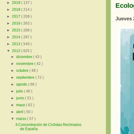
►
2019
( 137 )
Ecolo
►
2018
( 214 )
►
2017
( 209 )
Jueves 
►
2016
( 263 )
►
2015
( 288 )
►
2014
( 287 )
►
2013
( 549 )
▼
2012
( 625 )
►
diciembre
( 43 )
►
noviembre
( 42 )
►
octubre
( 48 )
►
septiembre
( 72 )
►
agosto
( 68 )
►
julio
( 40 )
►
junio
( 51 )
►
mayo
( 62 )
►
abril
( 50 )
▼
marzo
( 57 )
II Concentración de Ciclistas Reclinados
de España