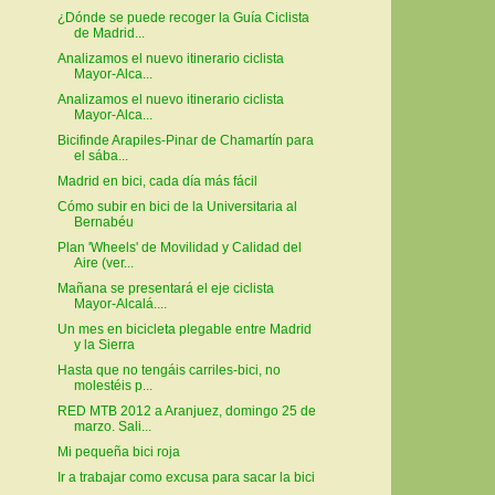
¿Dónde se puede recoger la Guía Ciclista
de Madrid...
Analizamos el nuevo itinerario ciclista
Mayor-Alca...
Analizamos el nuevo itinerario ciclista
Mayor-Alca...
Bicifinde Arapiles-Pinar de Chamartín para
el sába...
Madrid en bici, cada día más fácil
Cómo subir en bici de la Universitaria al
Bernabéu
Plan 'Wheels' de Movilidad y Calidad del
Aire (ver...
Mañana se presentará el eje ciclista
Mayor-Alcalá....
Un mes en bicicleta plegable entre Madrid
y la Sierra
Hasta que no tengáis carriles-bici, no
molestéis p...
RED MTB 2012 a Aranjuez, domingo 25 de
marzo. Sali...
Mi pequeña bici roja
Ir a trabajar como excusa para sacar la bici