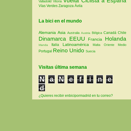
Vuelta Ciclista a España
Valladolid
Vitoria
Vías Verdes
Zaragoza
Ávila
La bici en el mundo
Alemania
Asia
Canadá
Chile
Australia
Bélgica
Austria
Dinamarca
EEUU
Holanda
Francia
Latinoamérica
Italia
Malta
Oriente Medio
Irlanda
Reino Unido
Portugal
Suecia
Visitas última semana
N
a
N
e
f
i
n
e
d
¿Quieres recibir enbicipormadrid en tu correo?