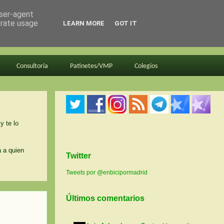
user-agent
erate usage
LEARN MORE
GOT IT
Consultoría
Patinetes/VMP
Colegios
y te lo
a a quien
Twitter
Tweets por @enbicipormadrid
Últimos comentarios