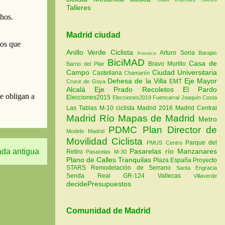
Talleres
Madrid ciudad
Anillo Verde Ciclista
Arturo Soria
Barajas
Aravaca
BiciMAD
Casa de
Bravo Murillo
Barrio del Pilar
Campo
Ciudad Universitaria
Castellana
Chamartín
Dehesa de la Villa
Eje Mayor
EMT
Cruce de Goya
Alcalá
Eje Prado Recoletos
El Pardo
Elecciones2015
Elecciones2019
Fuencarral
Joaquín Costa
Las Tablas
M-10 ciclista
Madrid 2016
Madrid Central
Madrid Río
Mapas de Madrid
Metro
PDMC Plan Director de
Modelo Madrid
Movilidad Ciclista
Parque del
PMUS Centro
Pasarelas río Manzanares
ada antigua
Retiro
Pasarelas M-30
Plano de Calles Tranquilas
Plaza España
Proyecto
STARS
Remodelación de Serrano
Santa Engracia
Senda Real GR-124
Vallecas
Villaverde
decidePresupuestos
Comunidad de Madrid