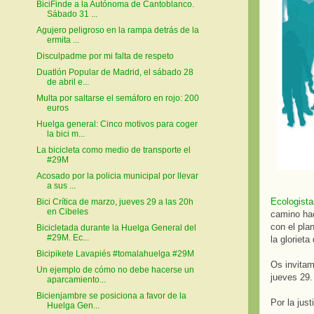
BiciFinde a la Autónoma de Cantoblanco.
Sábado 31 ...
Agujero peligroso en la rampa detrás de la
ermita ...
Disculpadme por mi falta de respeto
Duatlón Popular de Madrid, el sábado 28
de abril e...
Multa por saltarse el semáforo en rojo: 200
euros
Huelga general: Cinco motivos para coger
la bici m...
La bicicleta como medio de transporte el
#29M
Acosado por la policia municipal por llevar
a sus ...
Ecologista
Bici Crítica de marzo, jueves 29 a las 20h
en Cibeles
camino hac
con el pla
Bicicletada durante la Huelga General del
#29M. Ec...
la glorieta
Bicipikete Lavapiés #tomalahuelga #29M
Os invitam
Un ejemplo de cómo no debe hacerse un
jueves 29.
aparcamiento...
Bicienjambre se posiciona a favor de la
Por la just
Huelga Gen...