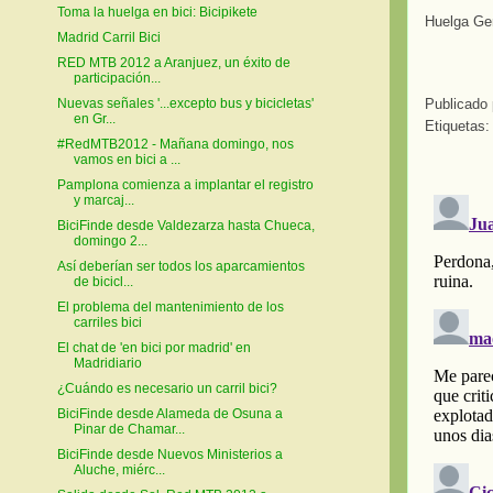
Toma la huelga en bici: Bicipikete
Huelga Ge
Madrid Carril Bici
RED MTB 2012 a Aranjuez, un éxito de
participación...
Publicado
Nuevas señales '...excepto bus y bicicletas'
en Gr...
Etiquetas
#RedMTB2012 - Mañana domingo, nos
vamos en bici a ...
Pamplona comienza a implantar el registro
y marcaj...
BiciFinde desde Valdezarza hasta Chueca,
domingo 2...
Así deberían ser todos los aparcamientos
de bicicl...
El problema del mantenimiento de los
carriles bici
El chat de 'en bici por madrid' en
Madridiario
¿Cuándo es necesario un carril bici?
BiciFinde desde Alameda de Osuna a
Pinar de Chamar...
BiciFinde desde Nuevos Ministerios a
Aluche, miérc...