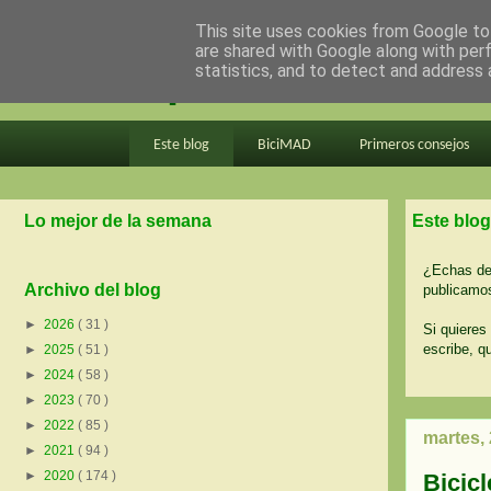
This site uses cookies from Google to 
are shared with Google along with per
en bici por madrid
statistics, and to detect and address 
Este blog
BiciMAD
Primeros consejos
Lo mejor de la semana
Este blog
¿Echas de 
Archivo del blog
publicamos
►
2026
( 31 )
Si quieres 
escribe, q
►
2025
( 51 )
►
2024
( 58 )
►
2023
( 70 )
►
2022
( 85 )
martes,
►
2021
( 94 )
►
2020
( 174 )
Bicic