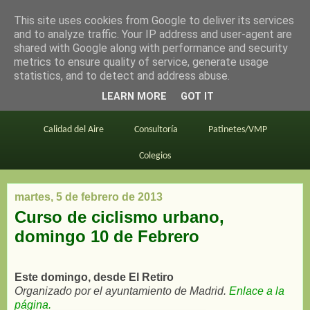
This site uses cookies from Google to deliver its services
en bici por madrid
and to analyze traffic. Your IP address and user-agent are
shared with Google along with performance and security
metrics to ensure quality of service, generate usage
statistics, and to detect and address abuse.
Este blog
BiciMAD
Primeros consejos
LEARN MORE
GOT IT
En bici al trabajo
Planos
Divulgación
Calidad del Aire
Consultoría
Patinetes/VMP
Colegios
martes, 5 de febrero de 2013
Curso de ciclismo urbano,
domingo 10 de Febrero
Este domingo, desde El Retiro
Organizado por el ayuntamiento de Madrid.
Enlace a la
página.