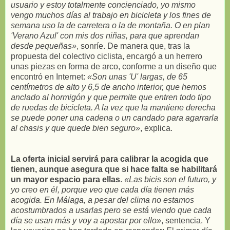
usuario y estoy totalmente concienciado, yo mismo
vengo muchos días al trabajo en bicicleta y los fines de
semana uso la de carretera o la de montaña. O en plan
'Verano Azul' con mis dos niñas, para que aprendan
desde pequeñas»
, sonríe. De manera que, tras la
propuesta del colectivo ciclista, encargó a un herrero
unas piezas en forma de arco, conforme a un diseño que
encontró en Internet:
«Son unas 'U' largas, de 65
centímetros de alto y 6,5 de ancho interior, que hemos
anclado al hormigón y que permite que entren todo tipo
de ruedas de bicicleta. A la vez que la mantiene derecha
se puede poner una cadena o un candado para agarrarla
al chasis y que quede bien seguro»
, explica.
La oferta inicial servirá para calibrar la acogida que
tienen, aunque asegura que si hace falta se habilitará
un mayor espacio para ellas
.
«Las bicis son el futuro, y
yo creo en él, porque veo que cada día tienen más
acogida. En Málaga, a pesar del clima no estamos
acostumbrados a usarlas pero se está viendo que cada
día se usan más y voy a apostar por ello»
, sentencia. Y