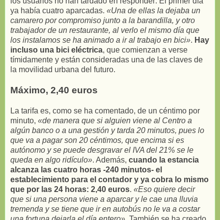
los usuarios no han tardado en responder: El primer día
ya había cuatro aparcadas.
«Una de ellas la dejaba un
camarero por compromiso junto a la barandilla, y otro
trabajador de un restaurante, al verlo el mismo día que
los instalamos se ha animado a ir al trabajo en bici»
.
Hay
incluso una bici eléctrica
, que comienzan a verse
tímidamente y están consideradas una de las claves de
la movilidad urbana del futuro.
Máximo, 2,40 euros
La tarifa es, como se ha comentado, de un céntimo por
minuto,
«de manera que si alguien viene al Centro a
algún banco o a una gestión y tarda 20 minutos, pues lo
que va a pagar son 20 céntimos, que encima si es
autónomo y se puede desgravar el IVA del 21% se le
queda en algo ridículo»
. Además,
cuando la estancia
alcanza las cuatro horas -240 minutos- el
establecimiento para el contador y ya cobra lo mismo
que por las 24 horas: 2,40 euros
.
«Eso quiere decir
que si una persona viene a aparcar y le cae una lluvia
tremenda y se tiene que ir en autobús no le va a costar
una fortuna dejarla el día entero»
. También se ha creado