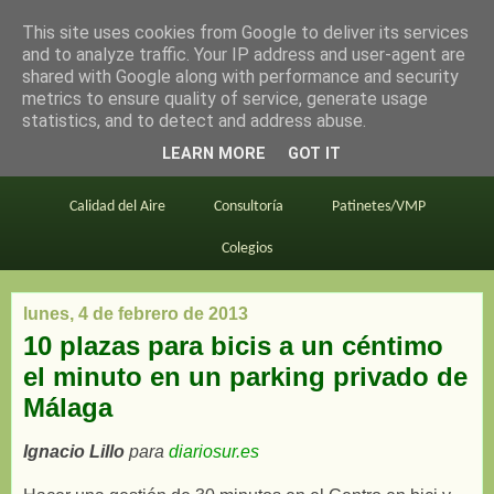
This site uses cookies from Google to deliver its services
en bici por madrid
and to analyze traffic. Your IP address and user-agent are
shared with Google along with performance and security
metrics to ensure quality of service, generate usage
statistics, and to detect and address abuse.
Este blog
BiciMAD
Primeros consejos
LEARN MORE
GOT IT
En bici al trabajo
Planos
Divulgación
Calidad del Aire
Consultoría
Patinetes/VMP
Colegios
lunes, 4 de febrero de 2013
10 plazas para bicis a un céntimo
el minuto en un parking privado de
Málaga
Ignacio Lillo
para
diariosur.es