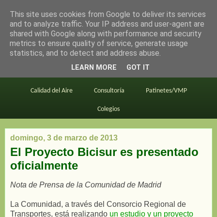
This site uses cookies from Google to deliver its services
en bici por madrid
and to analyze traffic. Your IP address and user-agent are
shared with Google along with performance and security
metrics to ensure quality of service, generate usage
statistics, and to detect and address abuse.
Este blog
BiciMAD
Primeros consejos
LEARN MORE
GOT IT
En bici al trabajo
Planos
Divulgación
Calidad del Aire
Consultoría
Patinetes/VMP
Colegios
domingo, 3 de marzo de 2013
El Proyecto Bicisur es presentado
oficialmente
Nota de Prensa de la Comunidad de Madrid
La Comunidad, a través del Consorcio Regional de
Transportes, está realizando
un estudio y un proyecto