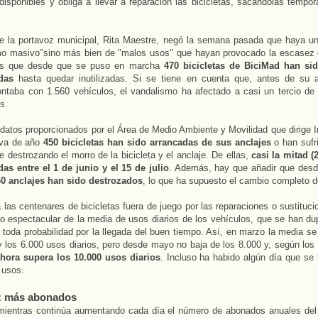
disponibles y obliga a llevar a reparación las bicicletas, sacándolas tempo
e la portavoz municipal, Rita Maestre, negó la semana pasada que haya u
mo masivo"sino más bien de "malos usos" que hayan provocado la escasez 
 es que desde que se puso en marcha
470 bicicletas de BiciMad han si
adas
hasta quedar inutilizadas. Si se tiene en cuenta que, antes de su a
ontaba con 1.560 vehículos, el vandalismo ha afectado a casi un tercio de l
s.
datos proporcionados por el Área de Medio Ambiente y Movilidad que dirige 
 va de año
450 bicicletas han sido arrancadas de sus anclajes
o han sufri
e destrozando el morro de la bicicleta y el anclaje. De ellas,
casi la mitad (
as entre el 1 de junio y el 15 de julio
. Además, hay que añadir que desde 
0 anclajes han sido destrozados
, lo que ha supuesto el cambio completo d
las centenares de bicicletas fuera de juego por las reparaciones o sustituc
 espectacular de la media de usos diarios de los vehículos, que se han du
toda probabilidad por la llegada del buen tiempo. Así, en marzo la media se
y los 6.000 usos diarios, pero desde mayo no baja de los 8.000 y, según los
hora supera los 10.000 usos diarios
. Incluso ha habido algún día que se
 usos.
z más abonados
mientras continúa aumentando cada día el número de abonados anuales del 