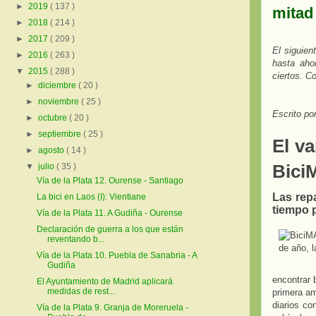
►
2019
( 137 )
mitad
►
2018
( 214 )
►
2017
( 209 )
El siguien
►
2016
( 263 )
hasta aho
▼
2015
( 288 )
ciertos.
Co
►
diciembre
( 20 )
►
noviembre
( 25 )
Escrito po
►
octubre
( 20 )
►
septiembre
( 25 )
El va
►
agosto
( 14 )
Bici
▼
julio
( 35 )
Vía de la Plata 12. Ourense - Santiago
Las repa
La bici en Laos (I): Vientiane
tiempo 
Vía de la Plata 11. A Gudiña - Ourense
Declaración de guerra a los que están
reventando b...
Vía de la Plata 10. Puebla de Sanabria - A
Gudiña
encontrar 
El Ayuntamiento de Madrid aplicará
medidas de rest...
primera am
diarios co
Vía de la Plata 9. Granja de Moreruela -