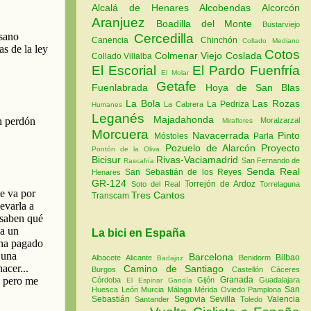
Alcalá de Henares
Alcobendas
Alcorcón
Aranjuez
Boadilla del Monte
Bustarviejo
Cercedilla
Canencia
Chinchón
Collado Mediano
Cotos
Colmenar Viejo
Coslada
Collado Villalba
El Escorial
El Pardo
Fuenfría
El Molar
Getafe
Fuenlabrada
Hoya de San Blas
La Bola
Las Rozas
La Pedriza
La Cabrera
Humanes
Leganés
Majadahonda
Moralzarzal
Miraflores
Morcuera
Navacerrada
Pinto
Móstoles
Parla
Pozuelo de Alarcón
Proyecto
Pontón de la Oliva
Bicisur
Rivas-Vaciamadrid
San Fernando de
Rascafría
Senda Real
San Sebastián de los Reyes
Henares
GR-124
Torrejón de Ardoz
Soto del Real
Torrelaguna
Tres Cantos
Transcam
La bici en España
Barcelona
Bilbao
Albacete
Alicante
Benidorm
Badajoz
Camino de Santiago
Burgos
Castellón
Cáceres
Granada
Córdoba
Gijón
Guadalajara
El Espinar
Gandía
San
Huesca
León
Murcia
Málaga
Mérida
Oviedo
Pamplona
Sebastián
Segovia
Sevilla
Valencia
Santander
Toledo