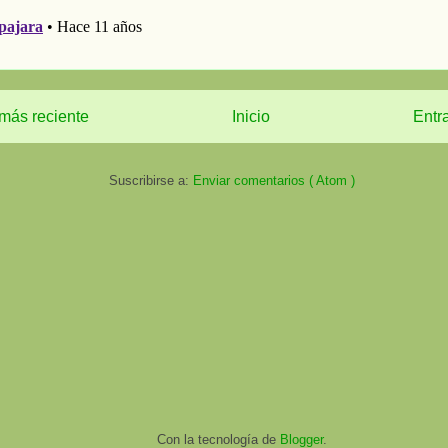
más reciente
Inicio
Entr
Suscribirse a:
Enviar comentarios ( Atom )
Con la tecnología de
Blogger
.