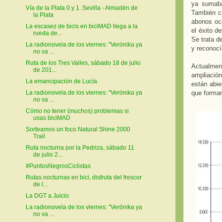
ya suma
Vía de la Plata 0 y 1. Sevilla - Almadén de
También c
la Plata
abonos oca
La escasez de bicis en biciMAD llega a la
el éxito d
rueda de...
Se trata d
La radionovela de los viernes: "Verónika ya
y reconocí
no va ...
Ruta de los Tres Valles, sábado 18 de julio
Actualmen
de 201...
ampliación
La emancipación de Lucía
están abie
que formar
La radionovela de los viernes: "Verónika ya
no va ...
Cómo no tener (muchos) problemas si
usas biciMAD
Sorteamos un foco Natural Shine 2000
Trail
Ruta nocturna por la Pedriza, sábado 11
de julio 2...
#PuntosNegrosCiclistas
Rutas nocturnas en bici, disfruta del frescor
de l...
La DGT a Juicio
La radionovela de los viernes: "Verónika ya
no va ...