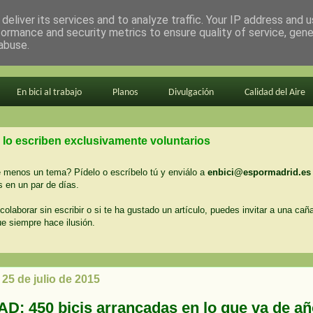
deliver its services and to analyze traffic. Your IP address and 
formance and security metrics to ensure quality of service, gen
abuse.
En bici al trabajo
Planos
Divulgación
Calidad del Aire
 lo escriben exclusivamente voluntarios
menos un tema? Pídelo o escríbelo tú y enviálo a
enbici@espormadrid.es
 en un par de días.
colaborar sin escribir o si te ha gustado un artículo, puedes invitar a una cañ
ue siempre hace ilusión.
25 de julio de 2015
AD: 450 bicis arrancadas en lo que va de año