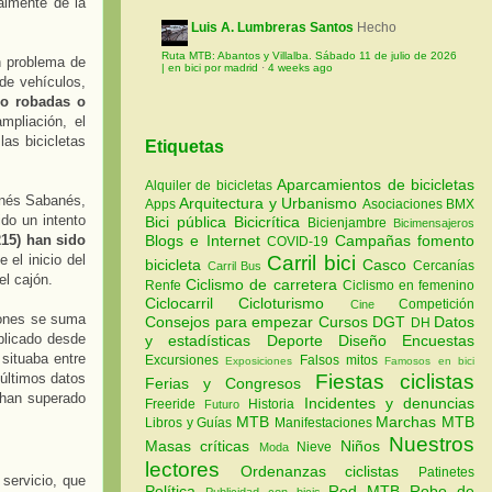
ralmente de la
Luis A. Lumbreras Santos
Hecho
Ruta MTB: Abantos y Villalba. Sábado 11 de julio de 2026
n problema de
| en bici por madrid
·
4 weeks ago
de vehículos,
do robadas o
mpliación, el
as bicicletas
Etiquetas
Aparcamientos de bicicletas
Alquiler de bicicletas
Inés Sabanés,
Arquitectura y Urbanismo
Apps
Asociaciones
BMX
do un intento
Bici pública
Bicicrítica
Bicienjambre
Bicimensajeros
215) han sido
Blogs e Internet
Campañas fomento
COVID-19
el inicio del
Carril bici
bicicleta
Casco
Cercanías
Carril Bus
el cajón.
Ciclismo de carretera
Renfe
Ciclismo en femenino
Ciclocarril
Cicloturismo
Competición
Cine
iones se suma
Consejos para empezar
Cursos
DGT
Datos
DH
plicado desde
y estadísticas
Deporte
Diseño
Encuestas
 situaba entre
Excursiones
Falsos mitos
Exposiciones
Famosos en bici
 últimos datos
Fiestas ciclistas
Ferias y Congresos
 han superado
Incidentes y denuncias
Freeride
Historia
Futuro
MTB
Marchas MTB
Libros y Guías
Manifestaciones
Nuestros
Masas críticas
Niños
Nieve
Moda
lectores
Ordenanzas ciclistas
Patinetes
servicio, que
Política
Red MTB
Robo de
Publicidad con bicis