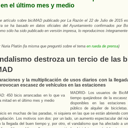
 en el último mes y medio
te artículo sobre biciMAD publicado por La Razón el 22 de Julio de 2015 es
ra se ha basado en datos oficiales del Ayuntamiento confirmados por B
mo sólo ha sido publicado en versión impresa, lo reproducimos íntegramente
r Nuria Platón (la misma que preguntó sobre el tema
en rueda de prensa
)
ndalismo destroza un tercio de las b
MAD
raciones y la multiplicación de usos diarios con la llega
provocan escasez de vehículos en las estaciones
MADRID- Los usuarios de BiciM
tiempo quejándose de la escasez
disponibles en las estaciones 
público de alquiler de bicicletas
bicis en muchas de las paradas, ni siquiera en las que se están abriendo co
pliación. Los motivos son dos: por un lado, un aumento espectacular del n
n la llegada del buen tiempo y, por otro, el vandalismo que ha afectado a un