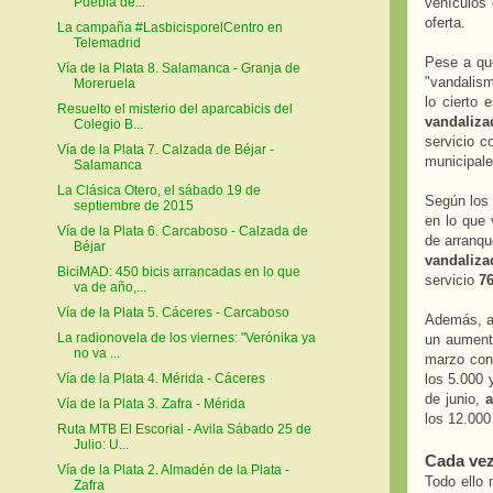
vehículos 
Puebla de...
oferta.
La campaña #LasbicisporelCentro en
Telemadrid
Pese a qu
Vía de la Plata 8. Salamanca - Granja de
"vandalis
Moreruela
lo cierto
Resuelto el misterio del aparcabicis del
vandaliz
Colegio B...
servicio c
Vía de la Plata 7. Calzada de Béjar -
municipale
Salamanca
La Clásica Otero, el sábado 19 de
Según los 
septiembre de 2015
en lo que
Vía de la Plata 6. Carcaboso - Calzada de
de arranqu
Béjar
vandalizad
BiciMAD: 450 bicis arrancadas en lo que
servicio
76
va de año,...
Vía de la Plata 5. Cáceres - Carcaboso
Además, a 
La radionovela de los viernes: "Verónika ya
un aumento
no va ...
marzo con 
los 5.000 
Vía de la Plata 4. Mérida - Cáceres
de junio,
a
Vía de la Plata 3. Zafra - Mérida
los 12.000
Ruta MTB El Escorial - Avila Sábado 25 de
Julio: U...
Cada ve
Vía de la Plata 2. Almadén de la Plata -
Todo ello 
Zafra