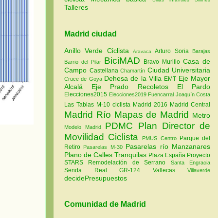
Talleres
Madrid ciudad
Anillo Verde Ciclista
Arturo Soria
Barajas
Aravaca
BiciMAD
Casa de
Bravo Murillo
Barrio del Pilar
Campo
Ciudad Universitaria
Castellana
Chamartín
Dehesa de la Villa
Eje Mayor
EMT
Cruce de Goya
Alcalá
Eje Prado Recoletos
El Pardo
Elecciones2015
Elecciones2019
Fuencarral
Joaquín Costa
Las Tablas
M-10 ciclista
Madrid 2016
Madrid Central
Madrid Río
Mapas de Madrid
Metro
PDMC Plan Director de
Modelo Madrid
Movilidad Ciclista
Parque del
PMUS Centro
Pasarelas río Manzanares
Retiro
Pasarelas M-30
Plano de Calles Tranquilas
Plaza España
Proyecto
STARS
Remodelación de Serrano
Santa Engracia
Senda Real GR-124
Vallecas
Villaverde
decidePresupuestos
Comunidad de Madrid