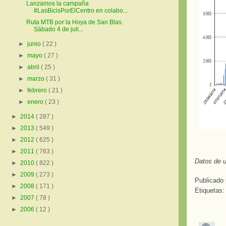
Lanzamos la campaña
#LasBicisPorElCentro en colabo...
Ruta MTB por la Hoya de San Blas.
Sábado 4 de juli...
►
junio
( 22 )
►
mayo
( 27 )
►
abril
( 25 )
►
marzo
( 31 )
►
febrero
( 21 )
►
enero
( 23 )
►
2014
( 287 )
►
2013
( 549 )
►
2012
( 625 )
►
2011
( 763 )
Datos de u
►
2010
( 822 )
►
2009
( 273 )
Publicado
►
2008
( 171 )
Etiquetas
►
2007
( 78 )
►
2006
( 12 )