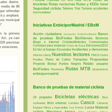
les diarios.
bicicletas
Rutas nocturnas
Rutas y KDDs
Salud
a media de 98
Seguridad ciclista
Talleres
Trial
Turismo
accidentes
que refrendan
intermodalidad
rá y ampliará.
avoz municipal
r".
Iniciativas EnbiciporMadrid / EBxM
en la primera
Acción ciudadana
Banco
Asociación EnBiciPorMadrid
 Así, ya casi
de pruebas
BiciFindes
BiciViernes
Biciencia
Blogs e Internet
CiclistasMolestos
Comunicados
028 previstas
Consejos para empezar
Elecciones2015
Cruce de Goya
e estaciones.
Incidentes y denuncias
En bici al trabajo
Encuestas
Nuestros lectores
Informe Liberty
PMUS Centro
Propuestas
Plano de Calles Tranquilas
Peráltez
Relato usuario
Proyecto Bicisur
Puntos Negros
Rutas MTB
BiciFindes
Reuniones
biciactivismo
enbicipormadrid
Banco de pruebas de material ciclista
Bicicletas eléctricas
29 pulgadas
Bicis
Casco
Bicis urbanas
reclinadas
Cambios
Cámaras
Luces
Material
Espejos
Filtros y mascarillas
Frenos
Fixie
ciclista
Mecánica básica
Sillas infantiles
Sillines