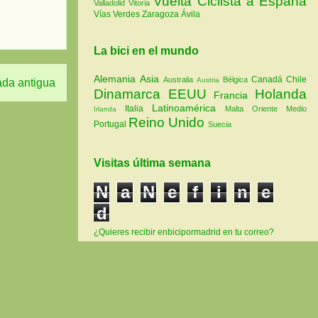
Vuelta Ciclista a España
Valladolid
Vitoria
Vías Verdes
Zaragoza
Ávila
La bici en el mundo
Alemania
Asia
Canadá
Chile
Australia
Bélgica
Austria
ada antigua
Dinamarca
EEUU
Holanda
Francia
Latinoamérica
Italia
Malta
Oriente Medio
Irlanda
Reino Unido
Portugal
Suecia
Visitas última semana
N
a
N
e
f
i
n
e
d
¿Quieres recibir enbicipormadrid en tu correo?