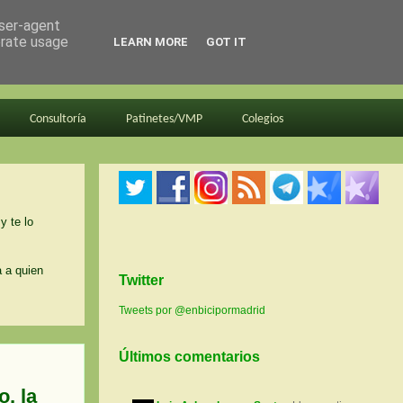
user-agent
erate usage
LEARN MORE
GOT IT
Consultoría
Patinetes/VMP
Colegios
y te lo
a a quien
Twitter
Tweets por @enbicipormadrid
Últimos comentarios
, la