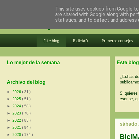
This site uses cookies from Google to 
are shared with Google along with per
en bici por madrid
statistics, and to detect and address 
Este blog
BiciMAD
Primeros consejos
Lo mejor de la semana
Este blog
¿Echas de 
Archivo del blog
publicamos
►
2026
( 31 )
Si quieres 
escribe, q
►
2025
( 51 )
►
2024
( 58 )
►
2023
( 70 )
►
2022
( 85 )
sábado, 
►
2021
( 94 )
►
2020
( 174 )
BiciM