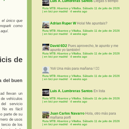
Luis A. Lumbreras Santos
Llegas s tiempo
Ruta MTB: Abantos y Villalba. Sábado 11 de julio de 2026
| en bici por madrid
·
4 weeks ago
 el único que
Adrian Ruper W
Hola! Me apuntais?
onopark como
 aquí.
Ruta MTB: Abantos y Villalba. Sábado 11 de julio de 2026
| en bici por madrid
·
4 weeks ago
David 6D2
Pues aprovecho, te apunto y me
apunto yo también!
Ruta MTB: Abantos y Villalba. Sábado 11 de julio de 2026
| en bici por madrid
·
4 weeks ago
icis de
Yoli
Una más para mañana ! 🚵‍♀️
Ruta MTB: Abantos y Villalba. Sábado 11 de julio de 2026
| en bici por madrid
·
4 weeks ago
da del buen
Luis A. Lumbreras Santos
En lista
ad llevan un
 de vehículos
Ruta MTB: Abantos y Villalba. Sábado 11 de julio de 2026
| en bici por madrid
·
4 weeks ago
del servicio
. No es fácil
Juan Carlos Navarro
Hola, otro más para
mo parte de su
mañana porfi
úmero de usos
Ruta MTB: Abantos y Villalba. Sábado 11 de julio de 2026
 tercio de los
| en bici por madrid
·
4 weeks ago