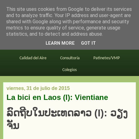
This site uses cookies from Google to deliver its services
en bici por madrid
and to analyze traffic. Your IP address and user-agent are
shared with Google along with performance and security
metrics to ensure quality of service, generate usage
statistics, and to detect and address abuse.
Este blog
BiciMAD
Primeros consejos
LEARN MORE
GOT IT
En bici al trabajo
Planos
Divulgación
Calidad del Aire
Consultoría
Patinetes/VMP
Colegios
viernes, 31 de julio de 2015
La bici en Laos (I): Vientiane
ລົດ​ຖີບ​ໃນ​ປະ​ເທດ​ລາວ (I): ວຽງ​
ຈັນ